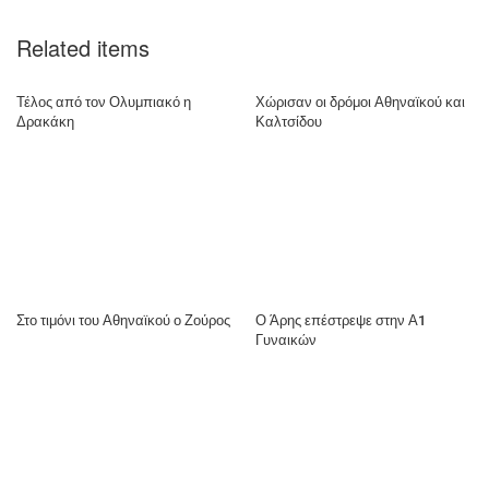
Related items
Τέλος από τον Ολυμπιακό η
Χώρισαν οι δρόμοι Αθηναϊκού και
Δρακάκη
Καλτσίδου
Στο τιμόνι του Αθηναϊκού ο Ζούρος
Ο Άρης επέστρεψε στην Α1
Γυναικών