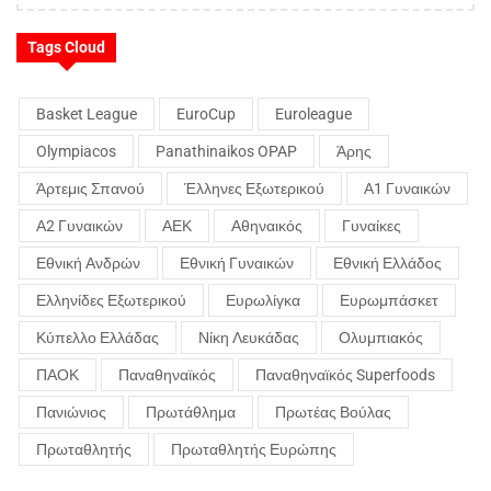
Tags Cloud
Basket League
EuroCup
Euroleague
Olympiacos
Panathinaikos OPAP
Άρης
Άρτεμις Σπανού
Έλληνες Εξωτερικού
Α1 Γυναικών
Α2 Γυναικών
ΑΕΚ
Αθηναικός
Γυναίκες
Εθνική Ανδρών
Εθνική Γυναικών
Εθνική Ελλάδος
Ελληνίδες Εξωτερικού
Ευρωλίγκα
Ευρωμπάσκετ
Κύπελλο Ελλάδας
Νίκη Λευκάδας
Ολυμπιακός
ΠΑΟΚ
Παναθηναϊκός
Παναθηναϊκός Superfoods
Πανιώνιος
Πρωτάθλημα
Πρωτέας Βούλας
Πρωταθλητής
Πρωταθλητής Ευρώπης