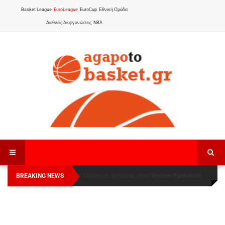
Basket League
EuroLeague
EuroCup
Εθνική Ομάδα
Διεθνείς Διοργανώσεις
NBA
BREAKING NEWS
Οι Πάνθηρες Καβάλας στην Women Basketball
Αναχώρησε για τα Γιάννενα η Εθνική Γυναικών
:
League 1