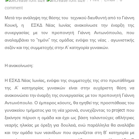
comment
Μετά την ανάληψη της θέσης του τεχνικού διευθυντή από το Γιάννη
Κουκή, η ΕΣΚΔ Νέας Ιωνίας ανακοίνωσε την έναρξη της
συνεργασίας με τον προπονητή Γιάννη Αντωνόπουλο, που
αναλαμβάνει το "τιμόνι" της ομάδας ενόψει της νέας . αγωνιστικής
σεζόν και της συμμετοχής στην Α’ κατηγορία γυναικών.
Η ανακοίνωση:
Η ΕΣΚΔ Νέας Ιωνίας, ενόψει της συμμετοχής της στο πρωτάθλημα
της Α’ κατηγορίας γυναικών είναι στην ευχάριστη θέση να
ανακοινώσει την έναρξη της συνεργασίας με τον προπονητή Γιάννη
Αντωνόπουλο. Ο έμπειρος κόουτς, θα ηγηθεί της προσπάθειας του
γυναικείου τμήματος για τη νέα χρονιά, συνεχίζοντας το project που
ξεκίνησε πέρυσι η ομάδα και έχει ως βάση ταλαντούχες αθλήτριες
νεαρής ηλικίας με όρεξη για δουλειά, ενώ παράλληλα θα αναλάβει
και την ομάδα των νεανίδων που αγωνίζεται στη Β’ κατηγορία με