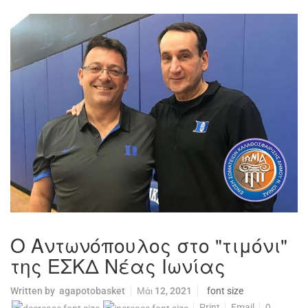
Ο Αντωνόπουλος στο "τιμόνι"
της ΕΣΚΔ Νέας Ιωνίας
Written by
agapotobasket
Μάι 12, 2021
font size
Print
Email
0