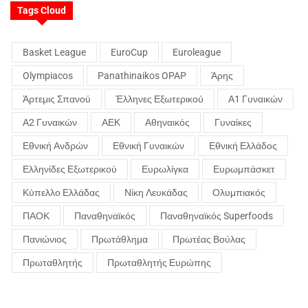
Tags Cloud
Basket League
EuroCup
Euroleague
Olympiacos
Panathinaikos OPAP
Άρης
Άρτεμις Σπανού
Έλληνες Εξωτερικού
Α1 Γυναικών
Α2 Γυναικών
ΑΕΚ
Αθηναικός
Γυναίκες
Εθνική Ανδρών
Εθνική Γυναικών
Εθνική Ελλάδος
Ελληνίδες Εξωτερικού
Ευρωλίγκα
Ευρωμπάσκετ
Κύπελλο Ελλάδας
Νίκη Λευκάδας
Ολυμπιακός
ΠΑΟΚ
Παναθηναϊκός
Παναθηναϊκός Superfoods
Πανιώνιος
Πρωτάθλημα
Πρωτέας Βούλας
Πρωταθλητής
Πρωταθλητής Ευρώπης