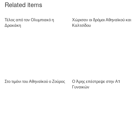
Related items
Τέλος από τον Ολυμπιακό η
Χώρισαν οι δρόμοι Αθηναϊκού και
Δρακάκη
Καλτσίδου
Στο τιμόνι του Αθηναϊκού ο Ζούρος
Ο Άρης επέστρεψε στην Α1
Γυναικών