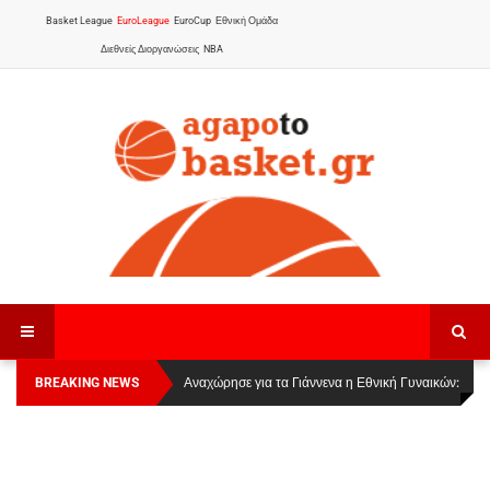
Basket League
EuroLeague
EuroCup
Εθνική Ομάδα
Διεθνείς Διοργανώσεις
NBA
BREAKING NEWS
Οι Πάνθηρες Καβάλας στην Women Basketball
Αναχώρησε για τα Γιάννενα η Εθνική Γυναικών
:
League 1