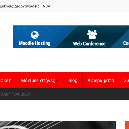
ιεθνείς Διοργανώσεις
NBA
άσκετ
Μόνιμες στήλες
Blog
Αφιερώματα
Συ
en Basketball League 1
η Εθνική Γυναικών
: