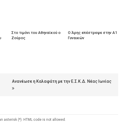
Στο τιμόνι του Αθηναϊκού ο
Ο Άρης επέστρεψε στην Α1
υ
Ζούρος
Γυναικών
Ανανέωσε η Καλαφάτη με την Ε.Σ.Κ.Δ. Νέας Ιωνίας
an asterisk (*). HTML code is not allowed.