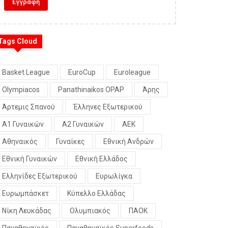
Tags Cloud
Basket League
EuroCup
Euroleague
Olympiacos
Panathinaikos OPAP
Άρης
Άρτεμις Σπανού
Έλληνες Εξωτερικού
Α1 Γυναικών
Α2 Γυναικών
ΑΕΚ
Αθηναικός
Γυναίκες
Εθνική Ανδρών
Εθνική Γυναικών
Εθνική Ελλάδος
Ελληνίδες Εξωτερικού
Ευρωλίγκα
Ευρωμπάσκετ
Κύπελλο Ελλάδας
Νίκη Λευκάδας
Ολυμπιακός
ΠΑΟΚ