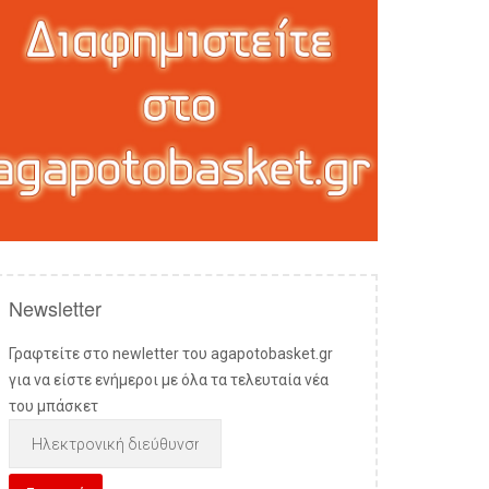
Newsletter
Γραφτείτε στο newletter του agapotobasket.gr
για να είστε ενήμεροι με όλα τα τελευταία νέα
του μπάσκετ