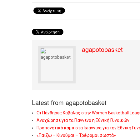
agapotobasket
Latest from agapotobasket
Οι Πάνθηρες Καβάλας στην Women Basketball Leag
Αναχώρησε για τα Γιάννενα η Εθνική Γυναικών
Προπονητικό καμπ στα Ιωάννινα για την Εθνική Γυ
«Παίζω – Κινούμαι – Τρέφομαι σωστά»