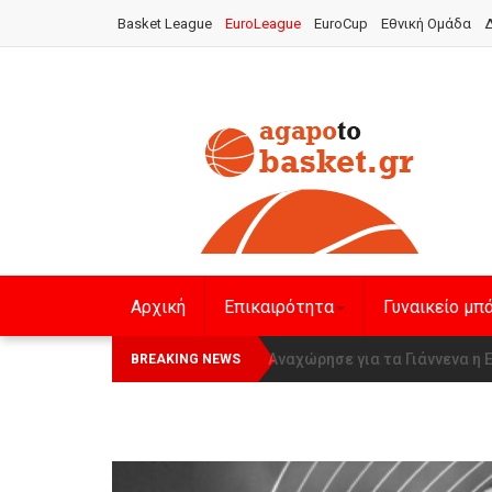
Basket League
EuroLeague
EuroCup
Εθνική Ομάδα
Δ
Αρχική
Επικαιρότητα
Γυναικείο μπ
Οι Πάνθηρες Καβάλας στην Wom
Αναχώρησε για τα Γιάννενα 
BREAKING NEWS