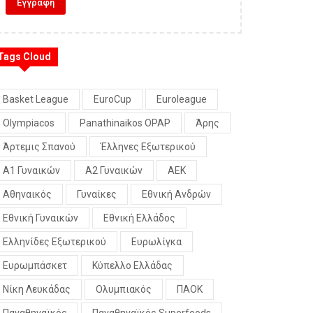
Tags Cloud
Basket League
EuroCup
Euroleague
Olympiacos
Panathinaikos OPAP
Άρης
Άρτεμις Σπανού
Έλληνες Εξωτερικού
Α1 Γυναικών
Α2 Γυναικών
ΑΕΚ
Αθηναικός
Γυναίκες
Εθνική Ανδρών
Εθνική Γυναικών
Εθνική Ελλάδος
Ελληνίδες Εξωτερικού
Ευρωλίγκα
Ευρωμπάσκετ
Κύπελλο Ελλάδας
Νίκη Λευκάδας
Ολυμπιακός
ΠΑΟΚ