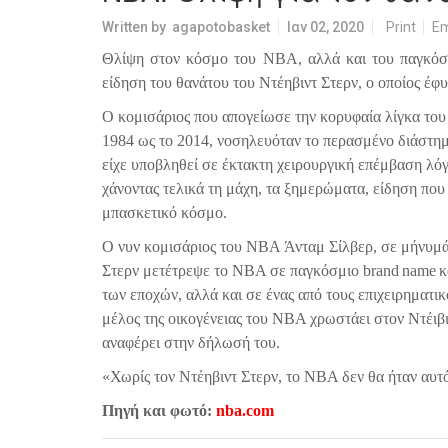
Written by
agapotobasket
Ιαν 02, 2020
Print
Em
Θλίψη στον κόσμο του ΝΒΑ, αλλά και του παγκόσμ
είδηση του θανάτου του Ντέηβιντ Στερν, ο οποίος έφυ
Ο κομισάριος που απογείωσε την κορυφαία λίγκα του 
1984 ως το 2014, νοσηλευόταν το περασμένο διάστη
είχε υποβληθεί σε έκτακτη χειρουργική επέμβαση λό
χάνοντας τελικά τη μάχη, τα ξημερώματα, είδηση που
μπασκετικό κόσμο.
Ο νυν κομισάριος του
NBA
Άνταμ Σίλβερ, σε μήνυμά
Στερν μετέτρεψε το
NBA
σε παγκόσμιο
brand
name
κ
των εποχών, αλλά και σε ένας από τους επιχειρηματικ
μέλος της οικογένειας του ΝΒΑ χρωστάει στον Ντέιβι
αναφέρει στην δήλωσή του.
«Χωρίς τον Ντέηβιντ Στερν, το ΝΒΑ δεν θα ήταν αυτ
Πηγή και φωτό:
nba.com