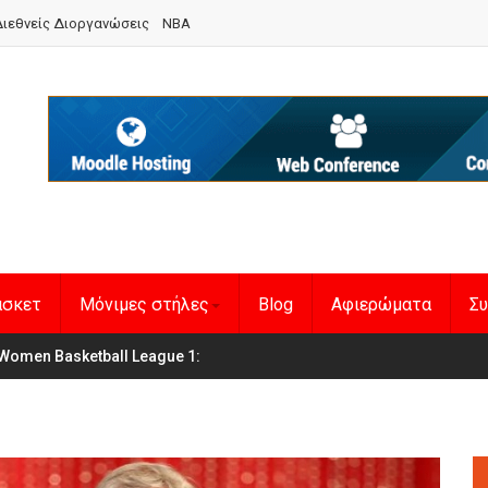
ιεθνείς Διοργανώσεις
NBA
άσκετ
Μόνιμες στήλες
Blog
Αφιερώματα
Συ
Women Basketball League 1
η Εθνική Γυναικών
: