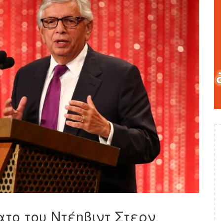
το του Ντέηβιντ Στερν