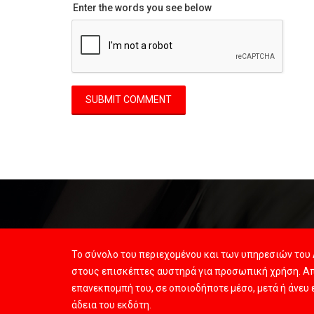
Enter the words you see below
Το σύνολο του περιεχομένου και των υπηρεσιών του 
στους επισκέπτες αυστηρά για προσωπική χρήση. Απ
επανεκπομπή του, σε οποιοδήποτε μέσο, μετά ή άνευ
άδεια του εκδότη.