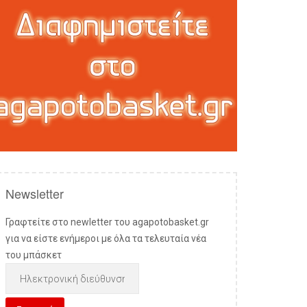
Newsletter
Γραφτείτε στο newletter του agapotobasket.gr
για να είστε ενήμεροι με όλα τα τελευταία νέα
του μπάσκετ