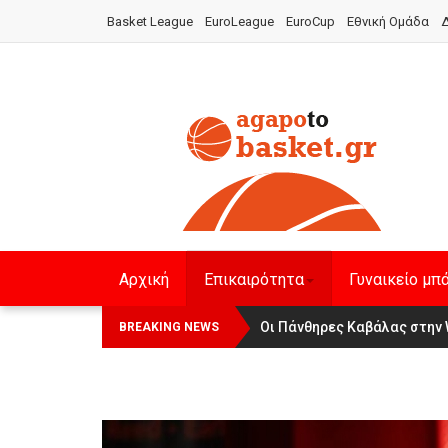
Basket League
EuroLeague
EuroCup
Εθνική Ομάδα
Δ
Αρχική
Επικαιρότητα
Γυναικείο μπ
Οι Πάνθηρες Καβάλας στην 
Αναχώρησε για τα Γιάννενα 
BREAKING NEWS