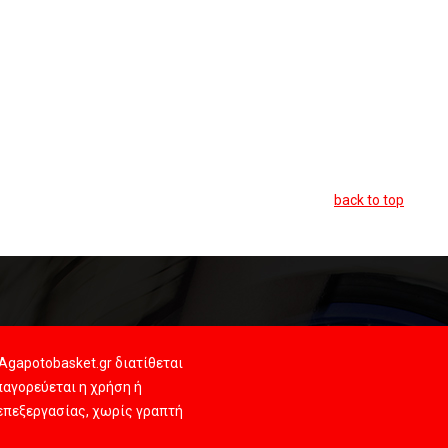
back to top
Agapotobasket.gr διατίθεται
αγορεύεται η χρήση ή
 επεξεργασίας, χωρίς γραπτή