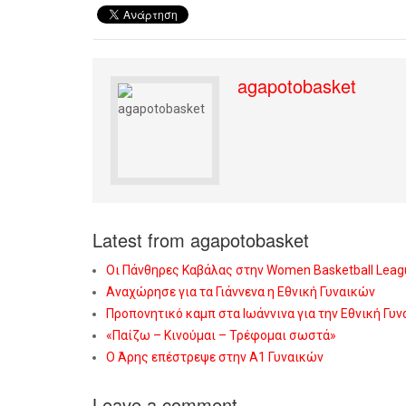
agapotobasket
Latest from agapotobasket
Οι Πάνθηρες Καβάλας στην Women Basketball Leag
Αναχώρησε για τα Γιάννενα η Εθνική Γυναικών
Προπονητικό καμπ στα Ιωάννινα για την Εθνική Γυ
«Παίζω – Κινούμαι – Τρέφομαι σωστά»
Ο Άρης επέστρεψε στην Α1 Γυναικών
Leave a comment