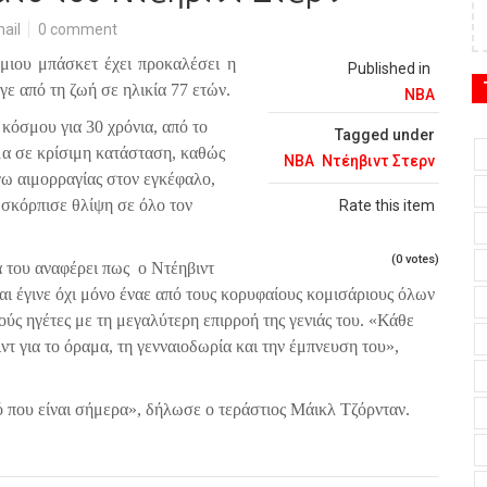
ail
0 comment
ιου μπάσκετ έχει προκαλέσει η
Published in
γε από τη ζωή σε ηλικία 77 ετών.
NBA
κόσμου για 30 χρόνια, από το
Tagged under
μα σε κρίσιμη κατάσταση, καθώς
NBA
Ντέηβιντ Στερν
γω αιμορραγίας στον εγκέφαλο,
 σκόρπισε θλίψη σε όλο τον
Rate this item
(0 votes)
 του αναφέρει πως
ο Ντέηβιντ
αι έγινε όχι μόνο έναε από τους κορυφαίους κομισάριους όλων
ούς ηγέτες με τη μεγαλύτερη επιρροή της γενιάς του. «Κάθε
ντ για το όραμα, τη γενναιοδωρία και την έμπνευση του»,
ό που είναι σήμερα», δήλωσε ο τεράστιος Μάικλ Τζόρνταν.