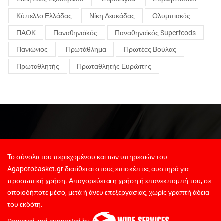
Κύπελλο Ελλάδας
Νίκη Λευκάδας
Ολυμπιακός
ΠΑΟΚ
Παναθηναϊκός
Παναθηναϊκός Superfoods
Πανιώνιος
Πρωτάθλημα
Πρωτέας Βούλας
Πρωταθλητής
Πρωταθλητής Ευρώπης
Το σύνολο του περιεχομένου και των υπηρεσιών του
Agapotobasket.gr διατίθεται στους επισκέπτες αυστηρά για
προσωπική χρήση. Απαγορεύεται η χρήση ή επανεκπομπή του, σε
οποιοδήποτε μέσο, μετά ή άνευ επεξεργασίας, χωρίς γραπτή άδεια
του εκδότη.