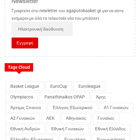
Newsletter
Γραφτείτε στο newletter του agapotobasket.gr για να είστε
ενήμεροι με όλα τα τελευταία νέα του μπάσκετ
Tags Cloud
Basket League
EuroCup
Euroleague
Olympiacos
Panathinaikos OPAP
Άρης
Άρτεμις Σπανού
Έλληνες Εξωτερικού
Α1 Γυναικών
Α2 Γυναικών
ΑΕΚ
Αθηναικός
Γυναίκες
Εθνική Ανδρών
Εθνική Γυναικών
Εθνική Ελλάδος
Ελληνίδες Εξωτερικού
Ευρωλίγκα
Ευρωμπάσκετ