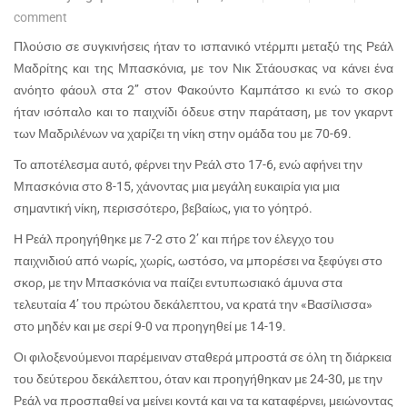
comment
Πλούσιο σε συγκινήσεις ήταν το ισπανικό ντέρμπι μεταξύ της Ρεάλ
Μαδρίτης και της Μπασκόνια, με τον Νικ Στάουσκας να κάνει ένα
ανόητο φάουλ στα 2’’ στον Φακούντο Καμπάτσο κι ενώ το σκορ
ήταν ισόπαλο και το παιχνίδι όδευε στην παράταση, με τον γκαρντ
των Μαδριλένων να χαρίζει τη νίκη στην ομάδα του με 70-69.
Το αποτέλεσμα αυτό, φέρνει την Ρεάλ στο 17-6, ενώ αφήνει την
Μπασκόνια στο 8-15, χάνοντας μια μεγάλη ευκαιρία για μια
σημαντική νίκη, περισσότερο, βεβαίως, για το γόητρό.
Η Ρεάλ προηγήθηκε με 7-2 στο 2’ και πήρε τον έλεγχο του
παιχνιδιού από νωρίς, χωρίς, ωστόσο, να μπορέσει να ξεφύγει στο
σκορ, με την Μπασκόνια να παίζει εντυπωσιακό άμυνα στα
τελευταία 4’ του πρώτου δεκάλεπτου, να κρατά την «Βασίλισσα»
στο μηδέν και με σερί 9-0 να προηγηθεί με 14-19.
Οι φιλοξενούμενοι παρέμειναν σταθερά μπροστά σε όλη τη διάρκεια
του δεύτερου δεκάλεπτου, όταν και προηγήθηκαν με 24-30, με την
Ρεάλ να προσπαθεί να μείνει κοντά και να τα καταφέρνει, μειώνοντας