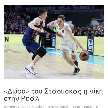
«Δώρο» του Στάουσκας η νίκη
στην Ρεάλ
Written by
agapotobasket
Φεβ 05, 2020
Print
Email
0