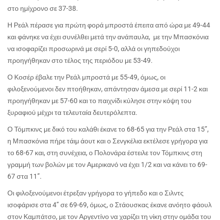
στο ημίχρονο σε 37-38.
Η Ρεάλ πέρασε για πρώτη φορά μπροστά έπειτα από ώρα με 49-44
και φάνηκε να έχει συνέλθει μετά την ανάπαυλα,
με την Μπασκόνια
να ισοφαρίζει προσωρινά με σερί 5-0, αλλά οι γηπεδούχοι
προηγήθηκαν στο τέλος της περιόδου με 53-49.
Ο Κοσέρ έβαλε την Ρεάλ μπροστά με 55-49, όμως, οι
φιλοξενούμενοι δεν πτοήθηκαν, απάντησαν άμεσα με σερί 11-2 και
προηγήθηκαν με 57-60 και το παιχνίδι κύλησε στην κόψη του
ξυραφιού μέχρι τα τελευταία δευτερόλεπτα.
Ο Τόμπκινς με δικό του καλάθι έκανε το 68-65 για την Ρεάλ στα 15’’,
η Μπασκόνια πήρε τάιμ άουτ και ο Σενγκέλια εκτέλεσε γρήγορα για
το 68-67 και, στη συνέχεια, ο Πολονάρα έστειλε τον Τόμπκινς στη
γραμμή των βολών με τον Αμερικανό να έχει 1/2 και να κάνει το 69-
67 στα 11’’.
Οι φιλοξενούμενοι έτρεξαν γρήγορα το γήπεδο και ο Σιλντς
ισοφάρισε στα 4’’ σε 69-69, όμως, ο Στάουσκας έκανε ανόητο φάουλ
στον Καμπάτσο, με τον Αργεντίνο να χαρίζει τη νίκη στην ομάδα του