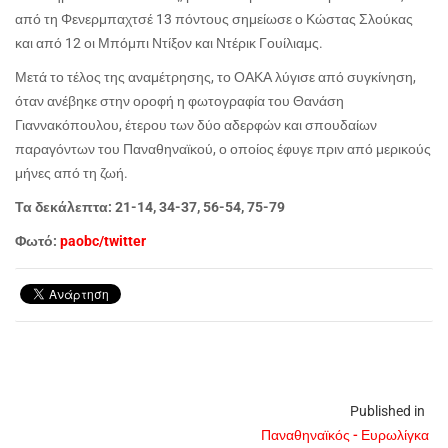
από τη Φενερμπαχτσέ 13 πόντους σημείωσε ο Κώστας Σλούκας
και από 12 οι Μπόμπι Ντίξον και Ντέρικ Γουίλιαμς.
Μετά το τέλος της αναμέτρησης, το ΟΑΚΑ λύγισε από συγκίνηση,
όταν ανέβηκε στην οροφή η φωτογραφία του Θανάση
Γιαννακόπουλου, έτερου των δύο αδερφών και σπουδαίων
παραγόντων του Παναθηναϊκού, ο οποίος έφυγε πριν από μερικούς
μήνες από τη ζωή.
Τα δεκάλεπτα: 21-14, 34-37, 56-54, 75-79
Φωτό:
paobc/twitter
Published in
Παναθηναϊκός - Ευρωλίγκα