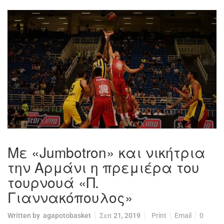
Με «Jumbotron» και νικήτρια
την Αρμάνι η πρεμιέρα του
τουρνουά «Π.
Γιαννακόπουλος»
Written by
agapotobasket
Σεπ 21, 2019
Print
Email
0