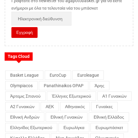
Γραφτείτε στο newletter του agapotobasket.gr για να είστε
ενήμεροι με όλα τα τελευταία νέα του μπάσκετ
Tags Cloud
Basket League
EuroCup
Euroleague
Olympiacos
Panathinaikos OPAP
Άρης
Άρτεμις Σπανού
Έλληνες Εξωτερικού
Α1 Γυναικών
Α2 Γυναικών
ΑΕΚ
Αθηναικός
Γυναίκες
Εθνική Ανδρών
Εθνική Γυναικών
Εθνική Ελλάδος
Ελληνίδες Εξωτερικού
Ευρωλίγκα
Ευρωμπάσκετ