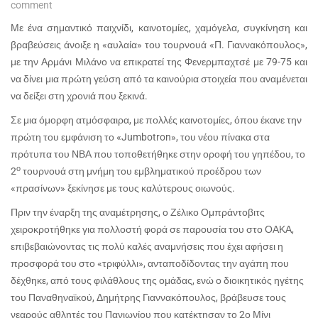
comment
Με ένα σημαντικό παιχνίδι, καινοτομίες, χαμόγελα, συγκίνηση και
βραβεύσεις άνοιξε η «αυλαία» του τουρνουά «Π. Γιαννακόπουλος»,
με την Αρμάνι Μιλάνο να επικρατεί της Φενερμπαχτσέ με 79-75 και
να δίνει μια πρώτη γεύση από τα καινούρια στοιχεία που αναμένεται
να δείξει στη χρονιά που ξεκινά.
Σε μια όμορφη ατμόσφαιρα, με πολλές καινοτομίες, όπου έκανε την
πρώτη του εμφάνιση το «
Jumbotron
», του νέου πίνακα στα
πρότυπα του ΝΒΑ που τοποθετήθηκε στην οροφή του γηπέδου, το
ο
2
τουρνουά στη μνήμη του εμβληματικού προέδρου των
«πρασίνων» ξεκίνησε με τους καλύτερους οιωνούς.
Πριν την έναρξη της αναμέτρησης, ο Ζέλικο Ομπράντοβιτς
χειροκροτήθηκε για πολλοστή φορά σε παρουσία του στο ΟΑΚΑ,
επιβεβαιώνοντας τις πολύ καλές αναμνήσεις που έχει αφήσει η
προσφορά του στο «τριφύλλι», ανταποδίδοντας την αγάπη που
δέχθηκε, από τους φιλάθλους της ομάδας, ενώ ο διοικητικός ηγέτης
του Παναθηναϊκού, Δημήτρης Γιαννακόπουλος, βράβευσε τους
νεαρούς αθλητές του Πανιωνίου που κατέκτησαν το 2ο Μίνι