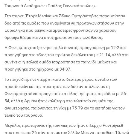
Τουρνουά Ακαδημιών «Παύλος Γιαννακόπουλος».
Στο παρκέ, Έτορε Μεσίνα και Ζέλικο Ομπράντοβιτς παρουσίασαν
δυο από τις ομάδες που αναμένεται να πρωταγωνιστήσουν στην
Ευρωλίγκα που ξεκινά και αμφότερες φρόντισαν να χαρίσουν
όμορφο θέαμα και να αποζημιώσουν τους φιλάθλους.
Η Φενερμπαχτσέ ξεκίνησε πολύ δυνατά, προηγούμενη με 12-2 και
προηγήθηκε στο τέλος του πρώτου δεκάλεπτου με 21-14, αλλά στη
συνέχεια, η ιταλική ομάδα ισορρόπησε το παιχνίδι, μείωσε και
προηγήθηκε στο ημίχρονο με 34-37.
Το παιχνίδι έμεινε ντέρμπι και στο δεύτερο μέρος, αντάξιο των
προσδοκιών και της ποιότητας των δυο αντιπάλων, με τη
Φενερμπαχτσέ να προηγείται στο τέλος της τρίτης περιόδου με 56-
54, αλλά η Αρμάνι ήταν καλύτερη στο τελευταίο κομμάτι της
αναμέτρησης, παίρνοντας τη νίκη με 75-79 και το εισιτήριο για τον
τελικό του τουρνουά.
Μεγάλος πρωταγωνιστής των νικητών ήταν ο Σέρχιο Ροντρίγκεθ
που σημείωσε 26 πόντους, με τον Σέλβιν Μακ να προσθέτει 15, ενώ