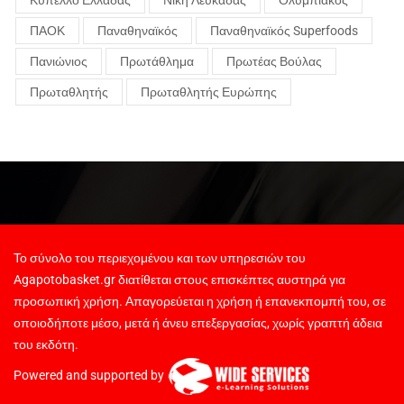
Κύπελλο Ελλάδας
Νίκη Λευκάδας
Ολυμπιακός
ΠΑΟΚ
Παναθηναϊκός
Παναθηναϊκός Superfoods
Πανιώνιος
Πρωτάθλημα
Πρωτέας Βούλας
Πρωταθλητής
Πρωταθλητής Ευρώπης
Το σύνολο του περιεχομένου και των υπηρεσιών του
Agapotobasket.gr διατίθεται στους επισκέπτες αυστηρά για
προσωπική χρήση. Απαγορεύεται η χρήση ή επανεκπομπή του, σε
οποιοδήποτε μέσο, μετά ή άνευ επεξεργασίας, χωρίς γραπτή άδεια
του εκδότη.
Powered and supported by