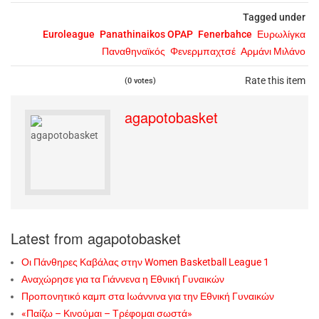
Tagged under
Euroleague
Panathinaikos OPAP
Fenerbahce
Ευρωλίγκα
Παναθηναϊκός
Φενερμπαχτσέ
Αρμάνι Μιλάνο
Rate this item
(0 votes)
agapotobasket
Latest from agapotobasket
Οι Πάνθηρες Καβάλας στην Women Basketball League 1
Αναχώρησε για τα Γιάννενα η Εθνική Γυναικών
Προπονητικό καμπ στα Ιωάννινα για την Εθνική Γυναικών
«Παίζω – Κινούμαι – Τρέφομαι σωστά»