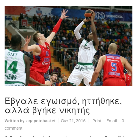
Έβγαλε εγωισμό, ηττήθηκε,
αλλά βγήκε νικητής
Written by
agapotobasket
Οκτ 21, 2016
Print
Email
0
comment