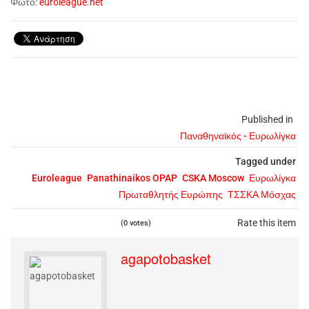
Φωτό:
euroleague.net
Published in
Παναθηναϊκός - Ευρωλίγκα
Tagged under
Euroleague
Panathinaikos OPAP
CSKA Moscow
Ευρωλίγκα
Πρωταθλητής Ευρώπης
ΤΣΣΚΑ Μόσχας
Rate this item
(0 votes)
agapotobasket