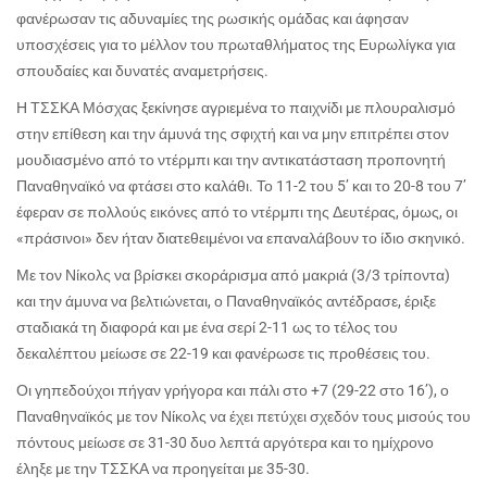
φανέρωσαν τις αδυναμίες της ρωσικής ομάδας και άφησαν
υποσχέσεις για το μέλλον του πρωταθλήματος της Ευρωλίγκα για
σπουδαίες και δυνατές αναμετρήσεις.
Η ΤΣΣΚΑ Μόσχας ξεκίνησε αγριεμένα το παιχνίδι με πλουραλισμό
στην επίθεση και την άμυνά της σφιχτή και να μην επιτρέπει στον
μουδιασμένο από το ντέρμπι και την αντικατάσταση προπονητή
Παναθηναϊκό να φτάσει στο καλάθι. Το 11-2 του 5’ και το 20-8 του 7’
έφεραν σε πολλούς εικόνες από το ντέρμπι της Δευτέρας, όμως, οι
«πράσινοι» δεν ήταν διατεθειμένοι να επαναλάβουν το ίδιο σκηνικό.
Με τον Νίκολς να βρίσκει σκοράρισμα από μακριά (3/3 τρίποντα)
και την άμυνα να βελτιώνεται, ο Παναθηναϊκός αντέδρασε, έριξε
σταδιακά τη διαφορά και με ένα σερί 2-11 ως το τέλος του
δεκαλέπτου μείωσε σε 22-19 και φανέρωσε τις προθέσεις του.
Οι γηπεδούχοι πήγαν γρήγορα και πάλι στο +7 (29-22 στο 16’), ο
Παναθηναϊκός με τον Νίκολς να έχει πετύχει σχεδόν τους μισούς του
πόντους μείωσε σε 31-30 δυο λεπτά αργότερα και το ημίχρονο
έληξε με την ΤΣΣΚΑ να προηγείται με 35-30.