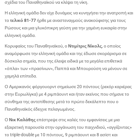
σχέδια του Παναθηναϊκού να κλέψει τη νίκη.
Η ελληνική ομάδα δεν είχε δυνάμεις να κυνηγήσει την ανατροπή και
το
τελικό 81-77
ήρθε με αναστεναγμούς ανακούφισης για τους
Ρώσους και μια γλυκόπικρη γεύση για την χαμένη ευκαιρία στην
ελληνική ομάδα.
Κορυφαίος του Παναθηναϊκού, ο
Ντιμίτρις Νίκολς
, ο οποίος
αναμόρφωσε την ελληνική ομάδα και της έδωσε σκοράρισμα σε
δύσκολα σημεία, που της έλειψε ειδικά με τα μεγάλα επιθετικά
«όπλα» των «πρασίνων», Παππά και Μπουρούση να μένουν σε
χαμηλά επίπεδα.
Ο Αμερικανός φόργουορντ σημείωσε 20 πόντους (ρεκόρ καριέρας
στην Ευρωλίγκα) με 4 ριμπάουντ και ήταν εκείνος που σήμανε το
σύνθημα της αντεπίθεσης μετά το πρώτο δεκάλεπτο που ο
Παναθηναϊκός έδειχνε πελαγωμένος.
Ο
Νικ Καλάθης
επέστρεψε στις καλές του εμφανίσεις με μια
εξαιρετική παρουσία στην οργάνωση του παιχνιδιού, «αγγίζοντας»
το
triple
-
double
με 10 πόντους, 9 ριμπάουντ και 8 ασίστ και