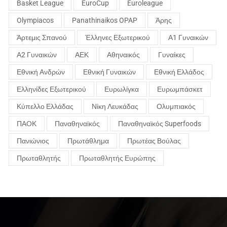
Basket League
EuroCup
Euroleague
Olympiacos
Panathinaikos OPAP
Άρης
Άρτεμις Σπανού
Έλληνες Εξωτερικού
Α1 Γυναικών
Α2 Γυναικών
ΑΕΚ
Αθηναικός
Γυναίκες
Εθνική Ανδρών
Εθνική Γυναικών
Εθνική Ελλάδος
Ελληνίδες Εξωτερικού
Ευρωλίγκα
Ευρωμπάσκετ
Κύπελλο Ελλάδας
Νίκη Λευκάδας
Ολυμπιακός
ΠΑΟΚ
Παναθηναϊκός
Παναθηναϊκός Superfoods
Πανιώνιος
Πρωτάθλημα
Πρωτέας Βούλας
Πρωταθλητής
Πρωταθλητής Ευρώπης