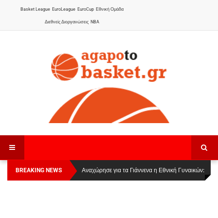
Basket League
EuroLeague
EuroCup
Εθνική Ομάδα
Διεθνείς Διοργανώσεις
NBA
BREAKING NEWS
Οι Πάνθηρες Καβάλας στην Women Basketball
Αναχώρησε για τα Γιάννενα η Εθνική Γυναικών
:
League 1