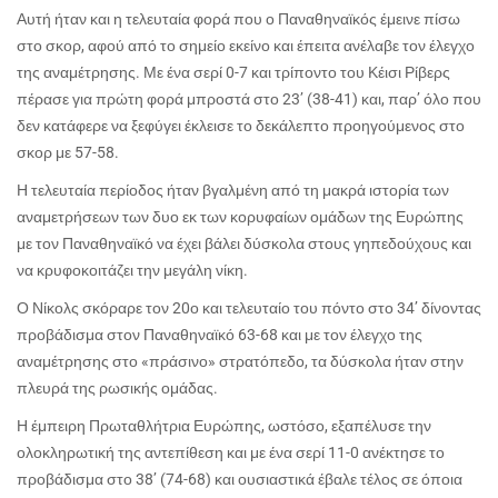
Αυτή ήταν και η τελευταία φορά που ο Παναθηναϊκός έμεινε πίσω
στο σκορ, αφού από το σημείο εκείνο και έπειτα ανέλαβε τον έλεγχο
της αναμέτρησης. Με ένα σερί 0-7 και τρίποντο του Κέισι Ρίβερς
πέρασε για πρώτη φορά μπροστά στο 23’ (38-41) και, παρ’ όλο που
δεν κατάφερε να ξεφύγει έκλεισε το δεκάλεπτο προηγούμενος στο
σκορ με 57-58.
Η τελευταία περίοδος ήταν βγαλμένη από τη μακρά ιστορία των
αναμετρήσεων των δυο εκ των κορυφαίων ομάδων της Ευρώπης
με τον Παναθηναϊκό να έχει βάλει δύσκολα στους γηπεδούχους και
να κρυφοκοιτάζει την μεγάλη νίκη.
Ο Νίκολς σκόραρε τον 20ο και τελευταίο του πόντο στο 34’ δίνοντας
προβάδισμα στον Παναθηναϊκό 63-68 και με τον έλεγχο της
αναμέτρησης στο «πράσινο» στρατόπεδο, τα δύσκολα ήταν στην
πλευρά της ρωσικής ομάδας.
Η έμπειρη Πρωταθλήτρια Ευρώπης, ωστόσο, εξαπέλυσε την
ολοκληρωτική της αντεπίθεση και με ένα σερί 11-0 ανέκτησε το
προβάδισμα στο 38’ (74-68) και ουσιαστικά έβαλε τέλος σε όποια