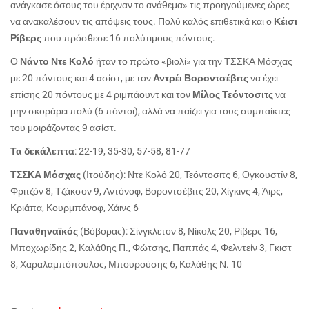
ανάγκασε όσους του έριχναν το ανάθεμα» τις προηγούμενες ώρες
να ανακαλέσουν τις απόψεις τους. Πολύ καλός επιθετικά και ο
Κέισι
Ρίβερς
που πρόσθεσε 16 πολύτιμους πόντους.
Ο
Νάντο Ντε Κολό
ήταν το πρώτο «βιολί» για την ΤΣΣΚΑ Μόσχας
με 20 πόντους και 4 ασίστ, με τον
Αντρέι Βοροντσέβιτς
να έχει
επίσης 20 πόντους με 4 ριμπάουντ και τον
Μίλος Τεόντοσιτς
να
μην σκοράρει πολύ (6 πόντοι), αλλά να παίζει για τους συμπαίκτες
του μοιράζοντας 9 ασίστ.
Τα δεκάλεπτα
: 22-19, 35-30, 57-58, 81-77
ΤΣΣΚΑ Μόσχας
(Ιτούδης): Ντε Κολό 20, Τεόντοσιτς 6, Ογκουστίν 8,
Φριτζόν 8, Τζάκσον 9, Αντόνοφ, Βοροντσέβιτς 20, Χίγκινς 4, Άιρς,
Κριάπα, Κουρμπάνοφ, Χάινς 6
Παναθηναϊκός
(Βόβορας): Σίνγκλετον 8, Νίκολς 20, Ρίβερς 16,
Μποχωρίδης 2, Καλάθης Π., Φώτσης, Παππάς 4, Φελντείν 3, Γκιστ
8, Χαραλαμπόπουλος, Μπουρούσης 6, Καλάθης Ν. 10