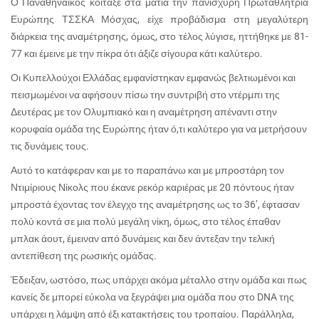
Ο Παναθηναϊκός κοίταξε στα μάτια την πανίσχυρη Πρωταθλήτρια
Ευρώπης ΤΣΣΚΑ Μόσχας, είχε προβάδισμα στη μεγαλύτερη
διάρκεια της αναμέτρησης, όμως, στο τέλος λύγισε, ηττήθηκε με 81-
77 και έμεινε με την πίκρα ότι άξιζε σίγουρα κάτι καλύτερο.
Οι Κυπελλούχοι Ελλάδας εμφανίστηκαν εμφανώς βελτιωμένοι και
πεισμωμένοι να αφήσουν πίσω την συντριβή στο ντέρμπι της
Δευτέρας με τον Ολυμπιακό και η αναμέτρηση απέναντι στην
κορυφαία ομάδα της Ευρώπης ήταν ό,τι καλύτερο για να μετρήσουν
τις δυνάμεις τους.
Αυτό το κατάφεραν και με το παραπάνω και με μπροστάρη τον
Ντιμίριους Νίκολς που έκανε ρεκόρ καριέρας με 20 πόντους ήταν
μπροστά έχοντας τον έλεγχο της αναμέτρησης ως το 36’, έφτασαν
πολύ κοντά σε μια πολύ μεγάλη νίκη, όμως, στο τέλος έπαθαν
μπλακ άουτ, έμειναν από δυνάμεις και δεν άντεξαν την τελική
αντεπίθεση της ρωσικής ομάδας.
Έδειξαν, ωστόσο, πως υπάρχει ακόμα μέταλλο στην ομάδα και πως
κανείς δε μπορεί εύκολα να ξεγράψει μια ομάδα που στο
DNA
της
υπάρχει η λάμψη από έξι κατακτήσεις του τροπαίου. Παράλληλα,