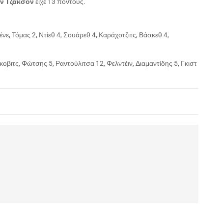
ν Τζάκσον
είχε 13 πόντους.
νε, Τόμας 2, Ντίεθ 4, Σουάρεθ 4, Καράχοτζιτς, Βάσκεθ 4,
νκοβιτς, Φώτσης 5, Ραντούλιτσα 12, Φελντέιν, Διαμαντίδης 5, Γκιστ