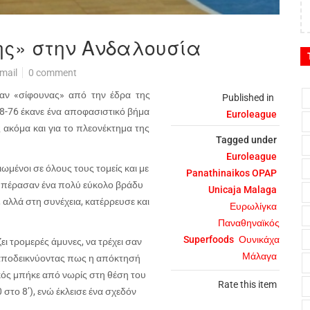
ς» στην Ανδαλουσία
mail
0 comment
αν «σίφουνας» από την έδρα της
Published in
58-76 έκανε ένα αποφασιστικό βήμα
Euroleague
ς ακόμα και για το πλεονέκτημα της
Tagged under
Euroleague
ιωμένοι σε όλους τους τομείς και με
Panathinaikos OPAP
ής πέρασαν ένα πολύ εύκολο βράδυ
Unicaja Malaga
 αλλά στη συνέχεια, κατέρρευσε και
Ευρωλίγκα
Παναθηναϊκός
Superfoods
Ουνικάχα
ζει τρομερές άμυνες, να τρέχει σαν
Μάλαγα
, αποδεικνύοντας πως η απόκτησή
κός μπήκε από νωρίς στη θέση του
Rate this item
στο 8’), ενώ έκλεισε ένα σχεδόν