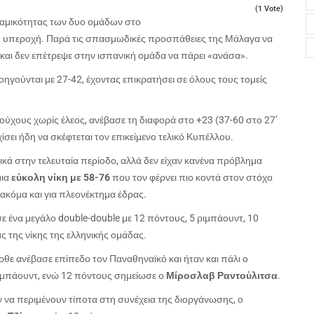
(1 Vote)
υναμικότητας των δυο ομάδων στο
φή υπεροχή. Παρά τις σπασμωδικές προσπάθειες της Μάλαγα να
και δεν επέτρεψε στην ισπανική ομάδα να πάρει «ανάσα».
γούνται με 27-42, έχοντας επικρατήσει σε όλους τους τομείς
χους χωρίς έλεος, ανέβασε τη διαφορά στο +23 (37-60 στο 27’
ίσει ήδη να σκέφτεται τον επικείμενο τελικό Κυπέλλου.
ά στην τελευταία περίοδο, αλλά δεν είχαν κανένα πρόβλημα
μια
εύκολη νίκη με 58-76
που τον φέρνει πιο κοντά στον στόχο
υ ακόμα και για πλεονέκτημα έδρας.
ε ένα μεγάλο double-double με 12 πόντους, 5 ριμπάουντ, 10
ς της νίκης της ελληνικής ομάδας.
θε ανέβασε επίπεδο τον Παναθηναϊκό και ήταν και πάλι ο
ιμπάουντ, ενώ 12 πόντους σημείωσε ο
Μίροσλαβ Ραντούλιτσα
.
 να περιμένουν τίποτα στη συνέχεια της διοργάνωσης, ο