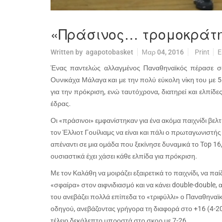
«Πράσινος… τρομοκράτη
Written by
agapotobasket
Μαρ 04, 2016
Print
E
Ένας παντελώς αλλαγμένος Παναθηναϊκός πέρασε σ
Ουνικάχα Μάλαγα και με την πολύ εύκολη νίκη του με 
για την πρόκριση, ενώ ταυτόχρονα, διατηρεί και ελπίδε
έδρας.
Οι «πράσινοι» εμφανίστηκαν για ένα ακόμα παιχνίδι βελτ
τον Έλλιοτ Γουίλιαμς να είναι και πάλι ο πρωταγωνιστ
απέναντι σε μια ομάδα που ξεκίνησε δυναμικά το Top 16,
ουσιαστικά έχει χάσει κάθε ελπίδα για πρόκριση.
Με τον Καλάθη να μοιράζει εξαιρετικά το παιχνίδι, να παί
«σφαίρα» στον αιφνιδιασμό και να κάνει double-double
του ανεβάζει πολλά επίπεδα το «τριφύλλι» ο Παναθηναϊ
οδηγού, ανεβάζοντας γρήγορα τη διαφορά στο +16 (4-20 
τέλειο δεκάλεπτο μπροστά στο σκορ με 7-26.