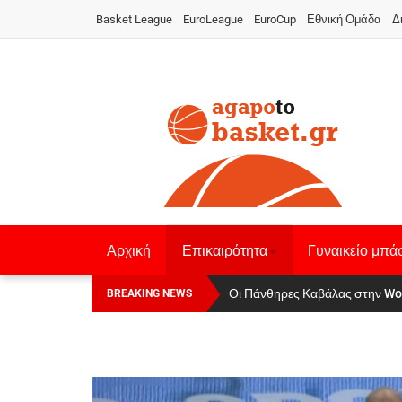
Basket League
EuroLeague
EuroCup
Εθνική Ομάδα
Δ
Αρχική
Επικαιρότητα
Γυναικείο μπά
Οι Πάνθηρες Καβάλας στην Wo
Αναχώρησε για τα Γιάννενα η Ε
BREAKING NEWS