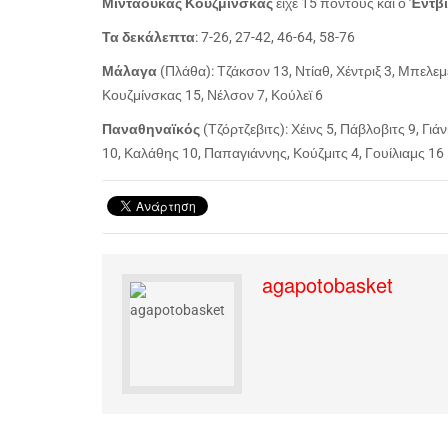
Μιντάουκας Κουζμίνσκας
είχε 15 πόντους και ο
Έντβι
Τα δεκάλεπτα
: 7-26, 27-42, 46-64, 58-76
Μάλαγα
(Πλάθα): Τζάκσον 13, Ντίαθ, Χέντριξ 3, Μπελεμέ
Κουζμίνσκας 15, Νέλσον 7, Κούλεϊ 6
Παναθηναϊκός
(Τζόρτζεβιτς): Χέινς 5, Πάβλοβιτς 9, Γιά
10, Καλάθης 10, Παπαγιάννης, Κούζμιτς 4, Γουίλιαμς 16
agapotobasket