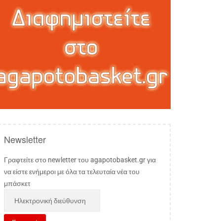
Newsletter
Γραφτείτε στο newletter του agapotobasket.gr για
να είστε ενήμεροι με όλα τα τελευταία νέα του
μπάσκετ