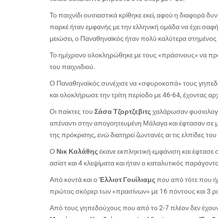
Το παιχνίδι ουσιαστικά κρίθηκε εκεί, αφού η διαφορά δ
παρκέ ήταν εμφανής με την ελληνική ομάδα να έχει σα
μειώσει, ο Παναθηναϊκός ήταν πολύ καλύτερα στημένος 
Το ημίχρονο ολοκληρώθηκε με τους «πράσινους» να προη
του παιχνιδιού.
Ο Παναθηναϊκός συνέχισε να «σφυροκοπά» τους γηπεδού
και ολοκλήρωσε την τρίτη περίοδο με 46-64, έχοντας αρχ
Οι παίκτες του
Σάσα Τζορτζεβιτς
χαλάρωσαν φυσιολογικ
απέναντι στην απογοητευμένη Μάλαγα και έφτασαν σε 
της πρόκρισης, ενώ διατηρεί ζωντανές αι τις ελπίδες το
Ο
Νικ Καλάθης
έκανε εκπληκτική εμφάνιση και έφτασε σ
ασίστ και 4 κλεψίματα και ήταν ο καταλυτικός παράγοντα
Από κοντά και ο
Έλλιοτ Γουίλιαμς
που από τότε που ήρ
πρώτος σκόρερ των «πρασίνων» με 16 πόντους και 3 ρ
Από τους γηπεδούχους που από το 2-7 πλέον δεν έχουν