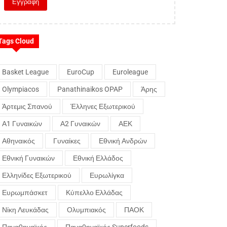
Tags Cloud
Basket League
EuroCup
Euroleague
Olympiacos
Panathinaikos OPAP
Άρης
Άρτεμις Σπανού
Έλληνες Εξωτερικού
Α1 Γυναικών
Α2 Γυναικών
ΑΕΚ
Αθηναικός
Γυναίκες
Εθνική Ανδρών
Εθνική Γυναικών
Εθνική Ελλάδος
Ελληνίδες Εξωτερικού
Ευρωλίγκα
Ευρωμπάσκετ
Κύπελλο Ελλάδας
Νίκη Λευκάδας
Ολυμπιακός
ΠΑΟΚ