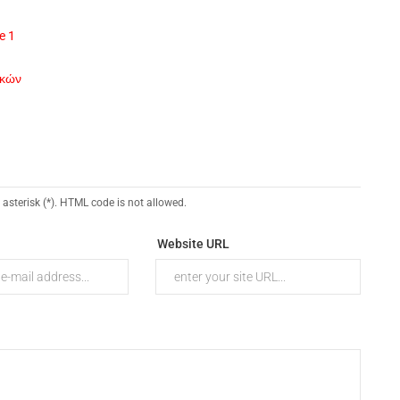
e 1
ικών
 asterisk (*). HTML code is not allowed.
Website URL