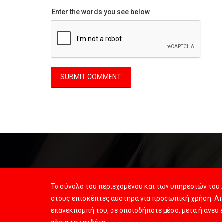
Enter the words you see below
Το σύνολο του περιεχομένου και των υπηρεσιών του 
στους επισκέπτες αυστηρά για προσωπική χρήση. Απ
επανεκπομπή του, σε οποιοδήποτε μέσο, μετά ή άνευ