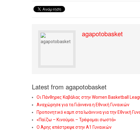
agapotobasket
Latest from agapotobasket
Οι Πάνθηρες Καβάλας στην Women Basketball Leag
Αναχώρησε για τα Γιάννενα η Εθνική Γυναικών
Προπονητικό καμπ στα Ιωάννινα για την Εθνική Γυ
«Παίζω – Κινούμαι – Τρέφομαι σωστά»
Ο Άρης επέστρεψε στην Α1 Γυναικών