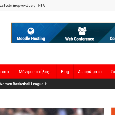
ιεθνείς Διοργανώσεις
NBA
άσκετ
Μόνιμες στήλες
Blog
Αφιερώματα
Συ
Women Basketball League 1
η Εθνική Γυναικών
: