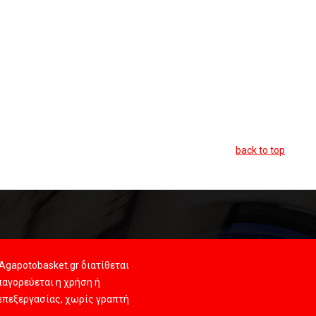
back to top
Agapotobasket.gr διατίθεται
αγορεύεται η χρήση ή
 επεξεργασίας, χωρίς γραπτή