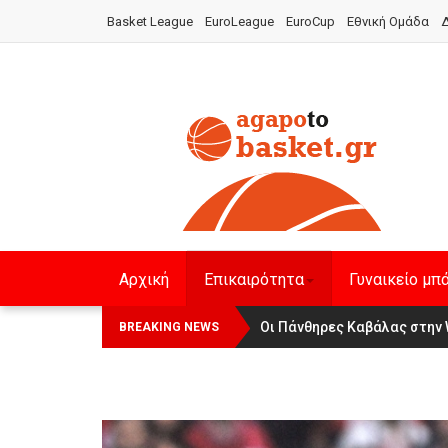
Basket League
EuroLeague
EuroCup
Εθνική Ομάδα
Δ
Αρχική
Επικαιρότητα
Γυναικείο μπ
Οι Πάνθηρες Καβάλας στην 
Αναχώρησε για τα Γιάννενα 
BREAKING NEWS