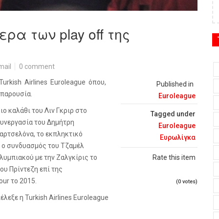
ρα των play off της
mail
0 comment
Turkish
Airlines
Euroleague
όπου,
Published in
 παρουσία.
Euroleague
ιο καλάθι του Λιν Γκριρ στο
Tagged under
συνεργασία του Δημήτρη
Euroleague
παρτσελόνα, το εκπληκτικό
Ευρωλίγκα
, ο συνδυασμός του Τζαμέλ
λυμπιακού με την Ζαλγκίρις το
Rate this item
ου Πρίντεζη επί της
our
το 2015.
(0 votes)
πέλεξε η
Turkish
Airlines
Euroleague