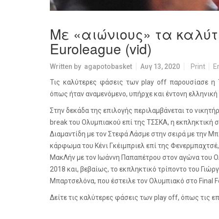
Με «αιώνιους» τα καλύτε
Euroleague (vid)
Written by
agapotobasket
Αυγ 13, 2020
Print
E
Τις καλύτερες φάσεις των
play
off
παρουσίασε η
όπως ήταν αναμενόμενο, υπήρχε και έντονη ελληνική
Στην δεκάδα της επιλογής περιλαμβάνεται το νικητήρ
break
του Ολυμπιακού επί της ΤΣΣΚΑ, η εκπληκτική 
Διαμαντίδη με τον Στεφά Λάσμε στην σειρά με την Μ
κάρφωμα του Κένι Γκέιμπριελ επί της Φενερμπαχτσέ
ΜακΛήν με τον Ιωάννη Παπαπέτρου στον αγώνα του Ο
2018 και, βεβαίως, το εκπληκτικό τρίποντο του Γιώργ
Μπαρτσελόνα, που έστειλε τον Ολυμπιακό στο
Final
F
Δείτε τις καλύτερες φάσεις των
play
off
, όπως τις ε