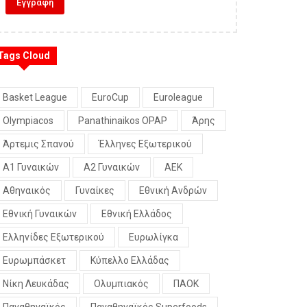
Tags Cloud
Basket League
EuroCup
Euroleague
Olympiacos
Panathinaikos OPAP
Άρης
Άρτεμις Σπανού
Έλληνες Εξωτερικού
Α1 Γυναικών
Α2 Γυναικών
ΑΕΚ
Αθηναικός
Γυναίκες
Εθνική Ανδρών
Εθνική Γυναικών
Εθνική Ελλάδος
Ελληνίδες Εξωτερικού
Ευρωλίγκα
Ευρωμπάσκετ
Κύπελλο Ελλάδας
Νίκη Λευκάδας
Ολυμπιακός
ΠΑΟΚ