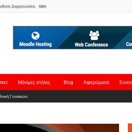
ιεθνείς Διοργανώσεις
NBA
σκετ
Μόνιμες στήλες
Blog
Αφιερώματα
Συνεν
 Basketball League 1
θνική Γυναικών
: