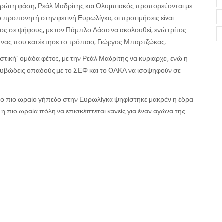
ν πρώτη φάση, Ρεάλ Μαδρίτης και Ολυμπιακός προπορεύονται με
 προπονητή στην φετινή Ευρωλίγκα, οι προτιμήσεις είναι
ος σε ψήφους, με τον Πάμπλο Λάσο να ακολουθεί, ενώ τρίτος
ηνας που κατέκτησε το τρόπαιο, Γιώργος Μπαρτζώκας.
τική" ομάδα φέτος, με την Ρεάλ Μαδρίτης να κυριαρχεί, ενώ η
ορυβώδεις οπαδούς με το ΣΕΦ και το ΟΑΚΑ να ισοψηφούν σε
 το πιο ωραίο γήπεδο στην Ευρωλίγκα ψηφίστηκε μακράν η έδρα
η πιο ωραία πόλη να επισκέπτεται κανείς για έναν αγώνα της