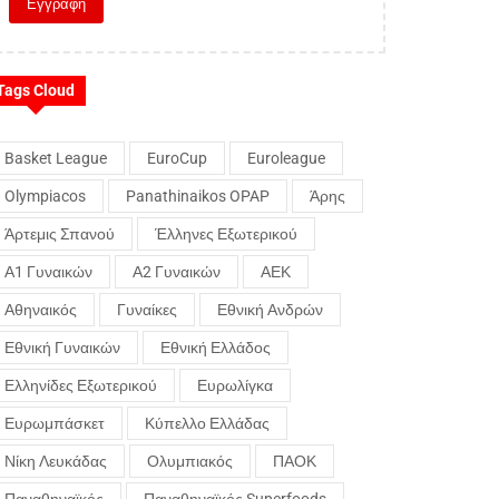
Tags Cloud
Basket League
EuroCup
Euroleague
Olympiacos
Panathinaikos OPAP
Άρης
Άρτεμις Σπανού
Έλληνες Εξωτερικού
Α1 Γυναικών
Α2 Γυναικών
ΑΕΚ
Αθηναικός
Γυναίκες
Εθνική Ανδρών
Εθνική Γυναικών
Εθνική Ελλάδος
Ελληνίδες Εξωτερικού
Ευρωλίγκα
Ευρωμπάσκετ
Κύπελλο Ελλάδας
Νίκη Λευκάδας
Ολυμπιακός
ΠΑΟΚ