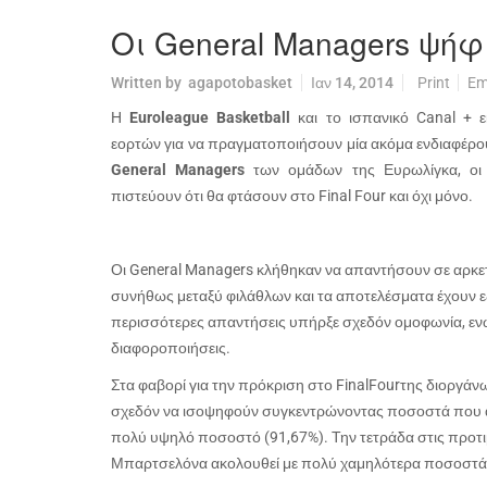
Οι General Managers ψήφ
Written by
agapotobasket
Ιαν 14, 2014
Print
Em
Η
Euroleague Basketball
και το ισπανικό Canal + ε
εορτών για να πραγματοποιήσουν μία ακόμα ενδιαφέ
General Managers
των ομάδων της Ευρωλίγκα, οι 
πιστεύουν ότι θα φτάσουν στο
Final
Four
και όχι μόνο.
Οι General Managers κλήθηκαν να απαντήσουν σε αρκετ
συνήθως μεταξύ φιλάθλων και τα αποτελέσματα έχουν εξ
περισσότερες απαντήσεις υπήρξε σχεδόν ομοφωνία, εν
διαφοροποιήσεις.
Στα φαβορί για την πρόκριση στο
Final
Four
της διοργάν
σχεδόν να ισοψηφούν συγκεντρώνοντας ποσοστά που αγ
πολύ υψηλό ποσοστό (91,67%). Την τετράδα στις προτ
Μπαρτσελόνα ακολουθεί με πολύ χαμηλότερα ποσοστά