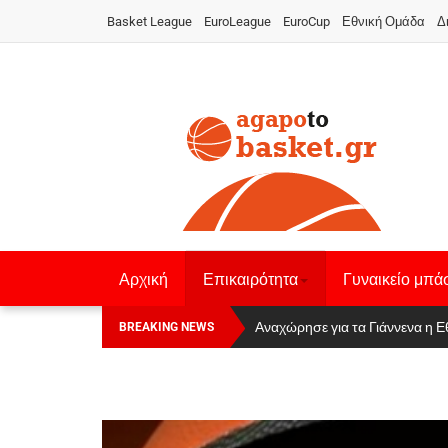
Basket League
EuroLeague
EuroCup
Εθνική Ομάδα
Δ
Αρχική
Επικαιρότητα
Γυναικείο μπά
Οι Πάνθηρες Καβάλας στην Women
Αναχώρησε για τα Γιάννενα η Ε
BREAKING NEWS