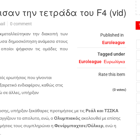
ισαν την τετράδα του F4 (vid)
ail
0 comment
κμεταλλεύτηκαν την διακοπή των
Published in
ρουσα δημοσκόπηση ανάμεσα στους
Euroleague
οποίοι ψήφισαν τις ομάδες που
Tagged under
Euroleague
Ευρωλίγκα
Rate this item
ές ερωτήσεις που γίνονται
αιρετικό ενδιαφέρον, καθώς στις
(0 votes)
ώ σε άλλες, υπήρξαν
ωσης, υπήρξαν ξεκάθαρες προτιμήσεις με τις
Ρεάλ και ΤΣΣΚΑ
γίζουν το απολυτο, ενώ, ο
Ολυμπιακός
ακολουθεί με επίσης
ιμήσεις τους συμπληρώνει η
Φενέρμπαχτσε/Ούλκερ
, ενώ η
.