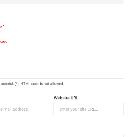
e 1
ικών
 asterisk (*). HTML code is not allowed.
Website URL