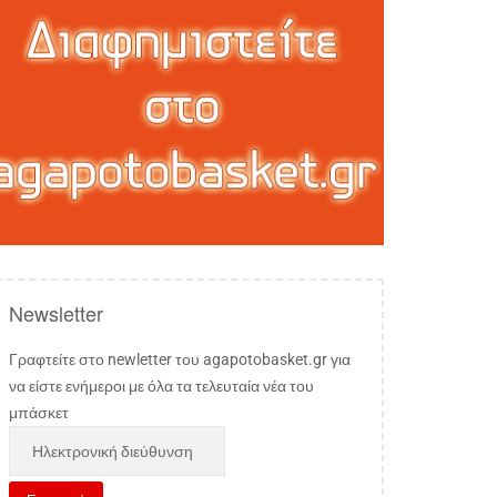
Newsletter
Γραφτείτε στο newletter του agapotobasket.gr για
να είστε ενήμεροι με όλα τα τελευταία νέα του
μπάσκετ