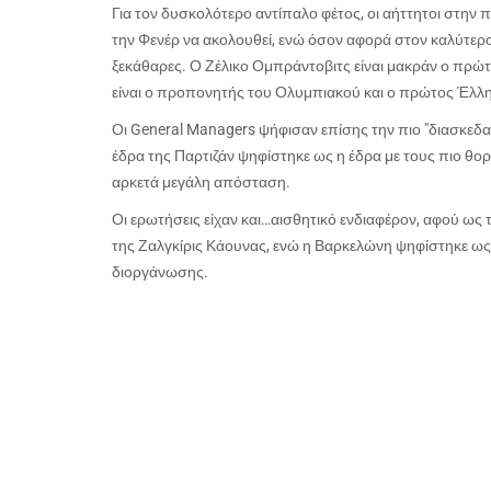
Για τον δυσκολότερο αντίπαλο φέτος, οι αήττητοι στη
την Φενέρ να ακολουθεί, ενώ όσον αφορά στον καλύτερο
ξεκάθαρες. Ο Ζέλικο Ομπράντοβιτς είναι μακράν ο πρώτ
είναι ο προπονητής του Ολυμπιακού και ο πρώτος Έλλ
Οι General Managers ψήφισαν επίσης την πιο "διασκεδασ
έδρα της Παρτιζάν ψηφίστηκε ως η έδρα με τους πιο θ
αρκετά μεγάλη απόσταση.
Οι ερωτήσεις είχαν και…αισθητικό ενδιαφέρον, αφού ως
της Ζαλγκίρις Κάουνας, ενώ η Βαρκελώνη ψηφίστηκε ως 
διοργάνωσης.