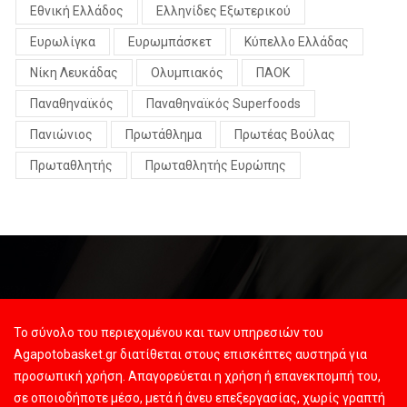
Εθνική Ελλάδος
Ελληνίδες Εξωτερικού
Ευρωλίγκα
Ευρωμπάσκετ
Κύπελλο Ελλάδας
Νίκη Λευκάδας
Ολυμπιακός
ΠΑΟΚ
Παναθηναϊκός
Παναθηναϊκός Superfoods
Πανιώνιος
Πρωτάθλημα
Πρωτέας Βούλας
Πρωταθλητής
Πρωταθλητής Ευρώπης
Το σύνολο του περιεχομένου και των υπηρεσιών του
Agapotobasket.gr διατίθεται στους επισκέπτες αυστηρά για
προσωπική χρήση. Απαγορεύεται η χρήση ή επανεκπομπή του,
σε οποιοδήποτε μέσο, μετά ή άνευ επεξεργασίας, χωρίς γραπτή