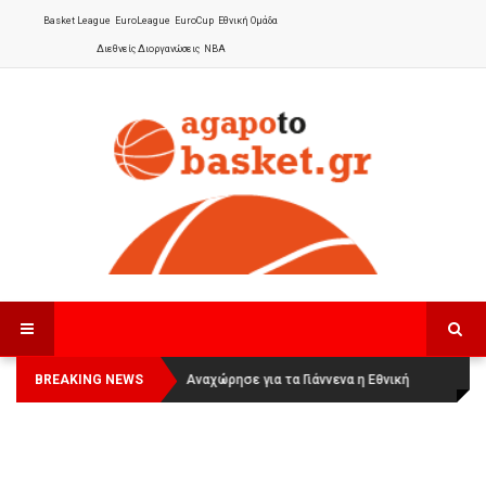
Basket League
EuroLeague
EuroCup
Εθνική Ομάδα
Διεθνείς Διοργανώσεις
NBA
BREAKING NEWS
Οι Πάνθηρες Καβάλας στην Women
Αναχώρησε για τα Γιάννενα η Εθνική
Basketball League 1
Γυναικών
: