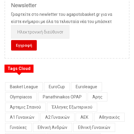
Newsletter
Γραφτείτε στο newletter του agapotobasket.gr για να
είστε ενήμεροι με όλα τα τελευταία νέα του μπάσκετ
Tags Cloud
Basket League
EuroCup
Euroleague
Olympiacos
Panathinaikos OPAP
Άρης
Άρτεμις Σπανού
Έλληνες Εξωτερικού
Α1 Γυναικών
Α2 Γυναικών
ΑΕΚ
Αθηναικός
Γυναίκες
Εθνική Ανδρών
Εθνική Γυναικών