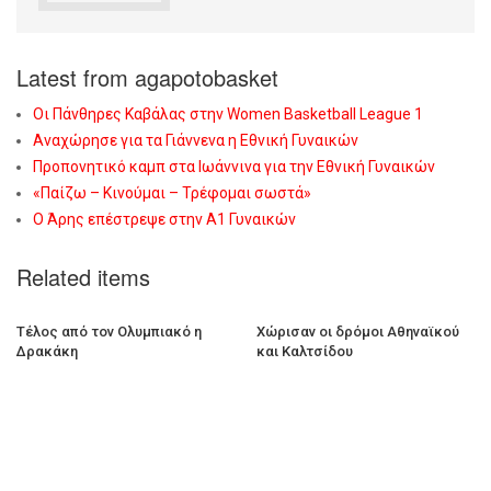
Latest from agapotobasket
Οι Πάνθηρες Καβάλας στην Women Basketball League 1
Αναχώρησε για τα Γιάννενα η Εθνική Γυναικών
Προπονητικό καμπ στα Ιωάννινα για την Εθνική Γυναικών
«Παίζω – Κινούμαι – Τρέφομαι σωστά»
Ο Άρης επέστρεψε στην Α1 Γυναικών
Related items
Τέλος από τον Ολυμπιακό η
Χώρισαν οι δρόμοι Αθηναϊκού
Δρακάκη
και Καλτσίδου