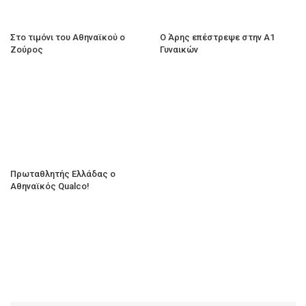
Στο τιμόνι του Αθηναϊκού ο
Ο Άρης επέστρεψε στην Α1
Ζούρος
Γυναικών
Πρωταθλητής Ελλάδας ο
Αθηναϊκός Qualco!