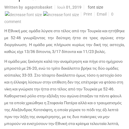
Written by
agapotobasket
Ιουλ 01, 2019
font size
Print
Email
0
comment
Η Εθνική μας ομάδα λύγισε στο τέλος από την Τουρκία και ηττήθηκε
με 52-46 γνωρίζοντας την δεύτερη ήττα σε τρεις αγώνες στην
διοργάνωση. Η ομάδα μας πλήρωσε κυρίως την δική της αστοχία,
καθώς είχε 13/36 δίποντα, 3/17 δίποντα και 11/23 βολές.
Η ομάδα μας ξεκίνησε καλά την αναμέτρηση και πήγε στο ημίχρονο
μπροστά με 26-20, ενώ το τρίτο δεκάλεπτο βρήκε τις δύο ομάδες
ισόπαλες 33-33. Στο τέταρτο δεκάλεπτο όμως τόσο η αστοχία όσο
και η έλλειψη λύσεων στην επίθεση δεν της επέτρεψε να φτάσει στη
νίκη και γνώρισε την ήττα στο τέλος από την Τουρκία με 52-46.
Καθοριστικό ρόλο στην εξέλιξη του αγώνα έπαιξαν τα πέντε φάουλ
με τα οποία χρεώθηκε η Στεφανία Πατέρα αλλά και ο τραυματισμός
της Αλεξάνδρας Κοτσιάφτη, η οποία γύρισε το πόδι της έξι λεπτά
πριν την λήξη της αναμέτρησης, με τις δυο παίκτριες να μην
μπορούν να ενισχύσουν την Εθνική στα κρίσιμα τελευταία λεπτά,