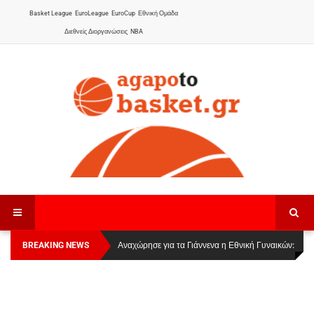
Basket League
EuroLeague
EuroCup
Εθνική Ομάδα
Διεθνείς Διοργανώσεις
NBA
BREAKING NEWS
Οι Πάνθηρες Καβάλας στην Women Basketball
Αναχώρησε για τα Γιάννενα η Εθνική Γυναικών
:
League 1