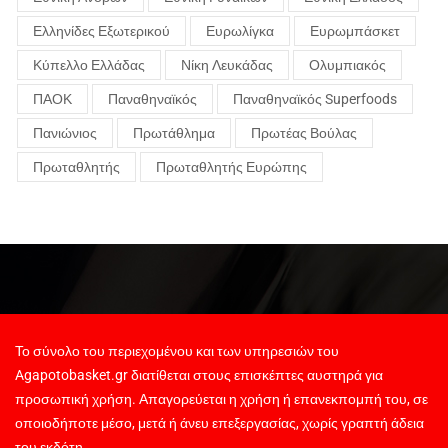
Ελληνίδες Εξωτερικού
Ευρωλίγκα
Ευρωμπάσκετ
Κύπελλο Ελλάδας
Νίκη Λευκάδας
Ολυμπιακός
ΠΑΟΚ
Παναθηναϊκός
Παναθηναϊκός Superfoods
Πανιώνιος
Πρωτάθλημα
Πρωτέας Βούλας
Πρωταθλητής
Πρωταθλητής Ευρώπης
Το σύνολο του περιεχομένου και των υπηρεσιών του
Agapotobasket.gr διατίθεται στους επισκέπτες αυστηρά για
προσωπική χρήση. Απαγορεύεται η χρήση ή επανεκπομπή του, σε
οποιοδήποτε μέσο, μετά ή άνευ επεξεργασίας, χωρίς γραπτή άδεια
του εκδότη.