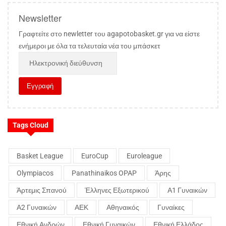
Newsletter
Γραφτείτε στο newletter του agapotobasket.gr για να είστε
ενήμεροι με όλα τα τελευταία νέα του μπάσκετ
Tags Cloud
Basket League
EuroCup
Euroleague
Olympiacos
Panathinaikos OPAP
Άρης
Άρτεμις Σπανού
Έλληνες Εξωτερικού
Α1 Γυναικών
Α2 Γυναικών
ΑΕΚ
Αθηναικός
Γυναίκες
Εθνική Ανδρών
Εθνική Γυναικών
Εθνική Ελλάδος