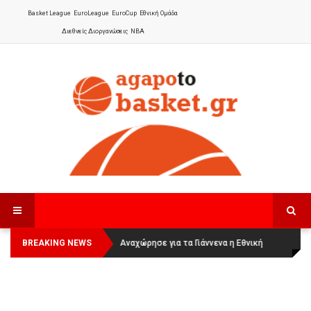
Basket League
EuroLeague
EuroCup
Εθνική Ομάδα
Διεθνείς Διοργανώσεις
NBA
BREAKING NEWS
Οι Πάνθηρες Καβάλας στην Women
Αναχώρησε για τα Γιάννενα η Εθνική
Basketball League 1
Γυναικών
: