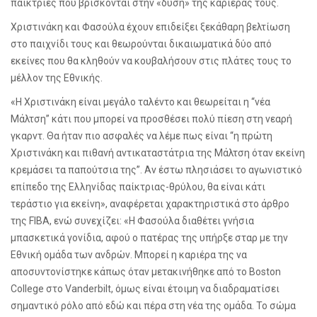
παίκτριες που βρίσκονται στην «δύση» της καριέρας τους.
Χριστινάκη και Φασούλα έχουν επιδείξει ξεκάθαρη βελτίωση
στο παιχνίδι τους και θεωρούνται δικαιωματικά δύο από
εκείνες που θα κληθούν να κουβαλήσουν στις πλάτες τους το
μέλλον της Εθνικής.
«Η Χριστινάκη είναι μεγάλο ταλέντο και θεωρείται η “νέα
Μάλτση” κάτι που μπορεί να προσθέσει πολύ πίεση στη νεαρή
γκαρντ. Θα ήταν πιο ασφαλές να λέμε πως είναι “η πρώτη
Χριστινάκη και πιθανή αντικαταστάτρια της Μάλτση όταν εκείνη
κρεμάσει τα παπούτσια της”. Αν έστω πλησιάσει το αγωνιστικό
επίπεδο της Ελληνίδας παίκτριας-θρύλου, θα είναι κάτι
τεράστιο για εκείνη», αναφέρεται χαρακτηριστικά στο άρθρο
της
FIBA
, ενώ συνεχίζει: «Η Φασούλα διαθέτει γνήσια
μπασκετικά γονίδια, αφού ο πατέρας της υπήρξε σταρ με την
Εθνική ομάδα των ανδρών. Μπορεί η καριέρα της να
αποσυντονίστηκε κάπως όταν μετακινήθηκε από το
Boston
College
στο
Vanderbilt
, όμως είναι έτοιμη να διαδραματίσει
σημαντικό ρόλο από εδώ και πέρα στη νέα της ομάδα. Το σώμα