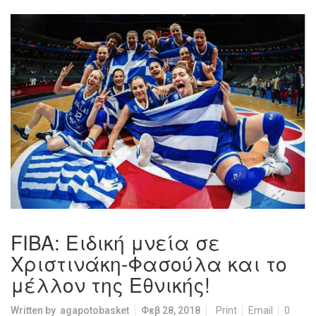
FIBA: Ειδική μνεία σε
Χριστινάκη-Φασούλα και το
μέλλον της Εθνικής!
Written by
agapotobasket
Φεβ 28, 2018
Print
Email
0