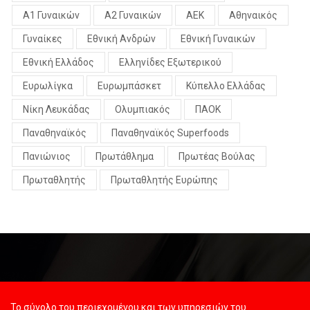
Α1 Γυναικών
Α2 Γυναικών
ΑΕΚ
Αθηναικός
Γυναίκες
Εθνική Ανδρών
Εθνική Γυναικών
Εθνική Ελλάδος
Ελληνίδες Εξωτερικού
Ευρωλίγκα
Ευρωμπάσκετ
Κύπελλο Ελλάδας
Νίκη Λευκάδας
Ολυμπιακός
ΠΑΟΚ
Παναθηναϊκός
Παναθηναϊκός Superfoods
Πανιώνιος
Πρωτάθλημα
Πρωτέας Βούλας
Πρωταθλητής
Πρωταθλητής Ευρώπης
Το σύνολο του περιεχομένου και των υπηρεσιών του