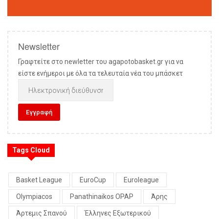
Newsletter
Γραφτείτε στο newletter του agapotobasket.gr για να
είστε ενήμεροι με όλα τα τελευταία νέα του μπάσκετ
Tags Cloud
Basket League
EuroCup
Euroleague
Olympiacos
Panathinaikos OPAP
Άρης
Άρτεμις Σπανού
Έλληνες Εξωτερικού