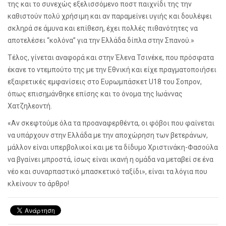
της και το συνεχώς εξελισσόμενο ποστ παιχνίδι της την
καθιστούν πολύ χρήσιμη και αν παραμείνει υγιής και δουλέψει
σκληρά σε άμυνα και επίθεση, έχει πολλές πιθανότητες να
αποτελέσει “κολόνα” για την Ελλάδα δίπλα στην Σπανού.»
Τέλος, γίνεται αναφορά και στην Έλενα Τσινέκε, που πρόσφατα
έκανε το ντεμπούτο της με την Εθνική και είχε πραγματοποιήσει
εξαιρετικές εμφανίσεις στο Ευρωμπάσκετ
U
18 του Σοπρον,
όπως επισημάνθηκε επίσης και το όνομα της Ιωάννας
Χατζηλεοντή.
«Αν σκεφτούμε όλα τα προαναφερθέντα, οι φόβοι που φαίνεται
να υπάρχουν στην Ελλάδα με την αποχώρηση των βετεράνων,
μάλλον είναι υπερβολικοί και με τα δίδυμο Χριστινάκη-Φασούλα
να βγαίνει μπροστά, ίσως είναι ικανή η ομάδα να μεταβεί σε ένα
νέο και συναρπαστικό μπασκετικό ταξίδι», είναι τα λόγια που
κλείνουν το άρθρο!