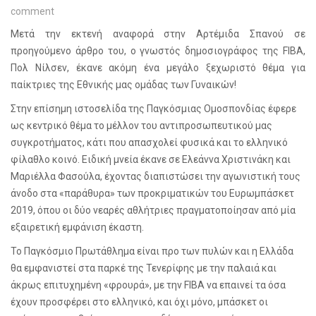
comment
Μετά την εκτενή αναφορά στην Αρτέμιδα Σπανού σε
προηγούμενο άρθρο του, ο γνωστός δημοσιογράφος της
FIBA
,
Πολ Νίλσεν, έκανε ακόμη ένα μεγάλο ξεχωριστό θέμα για
παίκτριες της Εθνικής μας ομάδας των Γυναικών!
Στην επίσημη ιστοσελίδα της Παγκόσμιας Ομοσπονδίας έφερε
ως κεντρικό θέμα το μέλλον του αντιπροσωπευτικού μας
συγκροτήματος, κάτι που απασχολεί φυσικά και το ελληνικό
φίλαθλο κοινό. Ειδική μνεία έκανε σε Ελεάννα Χριστινάκη και
Μαριέλλα Φασούλα, έχοντας διαπιστώσει την αγωνιστική τους
άνοδο στα «παράθυρα» των προκριματικών του Ευρωμπάσκετ
2019, όπου οι δύο νεαρές αθλήτριες πραγματοποίησαν από μία
εξαιρετική εμφάνιση έκαστη.
Το Παγκόσμιο Πρωτάθλημα είναι προ των πυλών και η Ελλάδα
θα εμφανιστεί στα παρκέ της Τενερίφης με την παλαιά και
άκρως επιτυχημένη «φρουρά», με την
FIBA
να επαινεί τα όσα
έχουν προσφέρει στο ελληνικό, και όχι μόνο, μπάσκετ οι