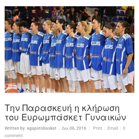
Την Παρασκευή η κλήρωση
του Ευρωμπάσκετ Γυναικών
Written by
agapotobasket
Δεκ 06, 2016
Print
Email
0
comment