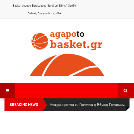
Basket League
EuroLeague
EuroCup
Εθνική Ομάδα
Διεθνείς Διοργανώσεις
NBA
BREAKING NEWS
Οι Πάνθηρες Καβάλας στην Women Basketball
Αναχώρησε για τα Γιάννενα η Εθνική Γυναικών
:
League 1