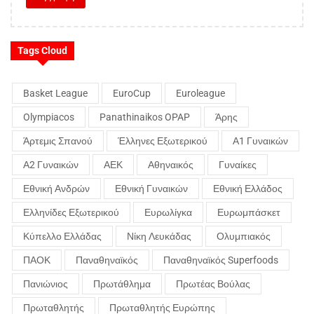
Tags Cloud
Basket League
EuroCup
Euroleague
Olympiacos
Panathinaikos OPAP
Άρης
Άρτεμις Σπανού
Έλληνες Εξωτερικού
Α1 Γυναικών
Α2 Γυναικών
ΑΕΚ
Αθηναικός
Γυναίκες
Εθνική Ανδρών
Εθνική Γυναικών
Εθνική Ελλάδος
Ελληνίδες Εξωτερικού
Ευρωλίγκα
Ευρωμπάσκετ
Κύπελλο Ελλάδας
Νίκη Λευκάδας
Ολυμπιακός
ΠΑΟΚ
Παναθηναϊκός
Παναθηναϊκός Superfoods
Πανιώνιος
Πρωτάθλημα
Πρωτέας Βούλας
Πρωταθλητής
Πρωταθλητής Ευρώπης