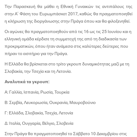
Την Παρασκευή θα μάθει η Εθνική Γυναικών τις αντιπάλους της
στην Α’ Φάση του Ευρωμπάσκετ 2017, καθώς θα πραγματοποιηθεί
η κλήρωση της διοργάνωσης στην Πράγα όπου και θα φιλοξενηθεί.
Οι αγώνες θα πραγματοποιηθούν από τις 16 ως τις 25 Ιουνίου και η
ελληνική ομάδα κέρδισε τη συμμετοχή της από τη διαδικασία των
προκριματικών, όπου ήταν ανάμεσα στις καλύτερες δεύτερες που
πήραν το εισιτήριο για την Πράγα.
Η Ελλάδα θα βρίσκεται στο τρίτο γκρουπ δυναμικότητας μαζί με τη
Σλοβακία, την Τσεχία και τη Λετονία.
Αναλυτικά τα γκρουπ:
Α: Γαλλία, Ισπανία, Ρωσία, Τουρκία
Β: Σερβία, Λευκορωσία, Ουκρανία, Μαυροβούνιο
Γ: Ελλάδα, Σλοβακία, Τσεχία, Λετονία
Δ: Ιταλία, Ουγγαρία, Βέλγιο, Σλοβενία
Στην Πράγα θα πραγματοποιηθεί το Σάββατο 10 Δεκεμβρίου στις