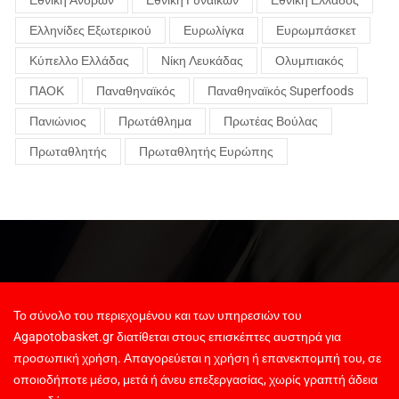
Εθνική Ανδρών
Εθνική Γυναικών
Εθνική Ελλάδος
Ελληνίδες Εξωτερικού
Ευρωλίγκα
Ευρωμπάσκετ
Κύπελλο Ελλάδας
Νίκη Λευκάδας
Ολυμπιακός
ΠΑΟΚ
Παναθηναϊκός
Παναθηναϊκός Superfoods
Πανιώνιος
Πρωτάθλημα
Πρωτέας Βούλας
Πρωταθλητής
Πρωταθλητής Ευρώπης
Το σύνολο του περιεχομένου και των υπηρεσιών του
Agapotobasket.gr διατίθεται στους επισκέπτες αυστηρά για
προσωπική χρήση. Απαγορεύεται η χρήση ή επανεκπομπή του, σε
οποιοδήποτε μέσο, μετά ή άνευ επεξεργασίας, χωρίς γραπτή άδεια