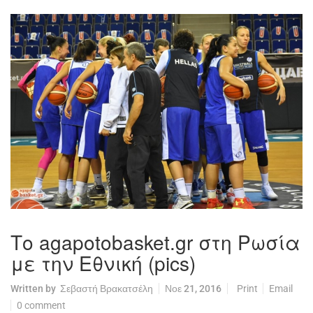
Το agapotobasket.gr στη Ρωσία
με την Εθνική (pics)
Written by
Σεβαστή Βρακατσέλη
Νοε 21, 2016
Print
Email
0 comment