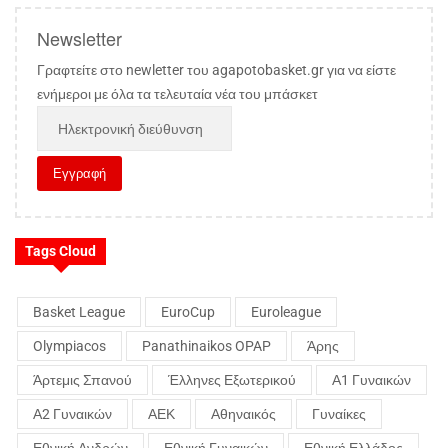
Newsletter
Γραφτείτε στο newletter του agapotobasket.gr για να είστε
ενήμεροι με όλα τα τελευταία νέα του μπάσκετ
Tags Cloud
Basket League
EuroCup
Euroleague
Olympiacos
Panathinaikos OPAP
Άρης
Άρτεμις Σπανού
Έλληνες Εξωτερικού
Α1 Γυναικών
Α2 Γυναικών
ΑΕΚ
Αθηναικός
Γυναίκες