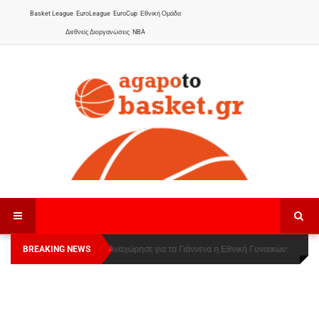
Basket League
EuroLeague
EuroCup
Εθνική Ομάδα
Διεθνείς Διοργανώσεις
NBA
BREAKING NEWS
Οι Πάνθηρες Καβάλας στην Women Basketball
Αναχώρησε για τα Γιάννενα η Εθνική Γυναικών
:
League 1