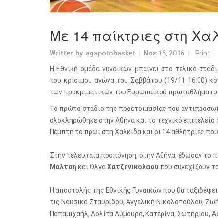
Με 14 παίκτριες στη Χα
Written by
agapotobasket
Νοε 16, 2016
Print
Η Εθνική ομάδα γυναικών μπαίνει στο τελικό στάδ
του κρίσιμου αγώνα του Σαββάτου (19/11 16:00) κ
των προκριματικών του Ευρωπαϊκού πρωταθλήματος
Το πρώτο στάδιο της προετοιμασίας του αντιπροσ
ολοκληρώθηκε στην Αθήνα και το τεχνικό επιτελείο
Πέμπτη το πρωί στη Χαλκίδα και οι 14 αθλήτριες πο
Στην τελευταία προπόνηση, στην Αθήνα, έδωσαν το π
Μάλτση
και Όλγα
Χατζηνικολάου
που συνεχίζουν τ
Η αποστολής της Εθνικής Γυναικών που θα ταξιδέψει
τις Ναυσικά Σταυρίδου, Αγγελική Νικολοπούλου, Ζω
Παπαμιχαήλ, Λολίτα Λύμουρα, Κατερίνα, Σωτηρίου, Α