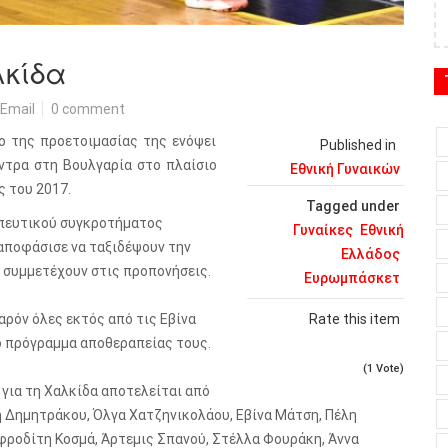
λκίδα
Email
0 comment
ιο της προετοιμασίας της ενόψει
Published in
όντρα στη Βουλγαρία στο πλαίσιο
Εθνική Γυναικών
 του 2017.
Tagged under
ωπευτικού συγκροτήματος
Γυναίκες
Εθνική
 αποφάσισε να ταξιδέψουν την
Ελλάδος
υ συμμετέχουν στις προπονήσεις.
Ευρωμπάσκετ
αρόν όλες εκτός από τις Εβίνα
Rate this item
ο πρόγραμμα αποθεραπείας τους.
(1 Vote)
 για τη Χαλκίδα αποτελείται από
ή Δημητράκου, Όλγα Χατζηνικολάου, Εβίνα Μάτση, Πέλη
φροδίτη Κοσμά, Άρτεμις Σπανού, Στέλλα Φουράκη, Άννα