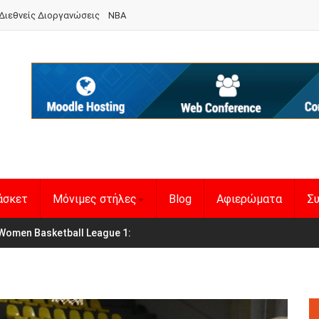
Διεθνείς Διοργανώσεις
NBA
άσκετ
Μόνιμες στήλες
Blog
Αφιερώματα
Συ
en Basketball League 1
η Εθνική Γυναικών
: