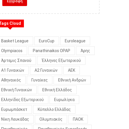
Tags Cloud
Basket League
EuroCup
Euroleague
Olympiacos
Panathinaikos OPAP
Άρης
Άρτεμις Σπανού
Έλληνες Εξωτερικού
Α1 Γυναικών
Α2 Γυναικών
ΑΕΚ
Αθηναικός
Γυναίκες
Εθνική Ανδρών
Εθνική Γυναικών
Εθνική Ελλάδος
Ελληνίδες Εξωτερικού
Ευρωλίγκα
Ευρωμπάσκετ
Κύπελλο Ελλάδας
Νίκη Λευκάδας
Ολυμπιακός
ΠΑΟΚ