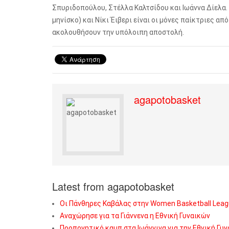
Σπυριδοπούλου, Στέλλα Καλτσίδου και Ιωάννα Δίελα.
μηνίσκο) και Νίκι Έιβερι είναι οι μόνες παίκτριες α
ακολουθήσουν την υπόλοιπη αποστολή.
agapotobasket
Latest from agapotobasket
Οι Πάνθηρες Καβάλας στην Women Basketball Leag
Αναχώρησε για τα Γιάννενα η Εθνική Γυναικών
Προπονητικό καμπ στα Ιωάννινα για την Εθνική Γυ