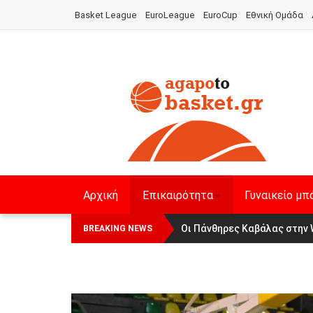
Basket League
EuroLeague
EuroCup
Εθνική Ομάδα
Αρχική
Επικαιρότητα
Γυναικείο μπ
Οι Πάνθηρες Καβάλας στην Wom
Αναχώρησε για τα Γιάννενα 
BREAKING NEWS