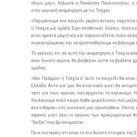
όλους μας», δήλωσε η Πηνελόπη Παυλοπούλου, η 
στην αυριανή αναμέτρηση με τις Τσέχες.
«Περιμένουμε ένα παιχνίδι γεμάτο ένταση, ταχύτητα κ
η Τσεχία ως ομάδα. Έχει επιθετικές λύσεις, τόσο κ
είναι αρκετά μαχητική και παρουσιάζεται πολύ σκλ
συγκεντρωμένες και να προσπαθήσουμε να βάλουμε τ
Το γεγονός ότι σε αυτή την αναμέτρηση η Τσεχία αν
έναν δυνατό αγώνα, θα βοηθήσει ώστε να βγάλετε χ
ομάδας;
«Ναι. Πράγματι η Τσεχία σ’ αυτό το παιχνίδι θα είν
Ελλάδα. Αυτό για ‘μας θα είναι καλό γιατί θα αντιμ
τεστ για τους αγώνες που έρχονται το καλοκαίρι. 
δουλεύουμε πολύ καιρό. Κάθε φορά λοιπόν που μαζε
ένα λιθαράκι στη συνολική μας προσπάθεια. Οπότε, η
αφενός γιατί όλοι οι αγώνες των προκριματικών θα
“δείξει” πού βρισκόμαστε».
Ποιο πιστεύεις ότι είναι το πιο δυνατό στοιχείο της 