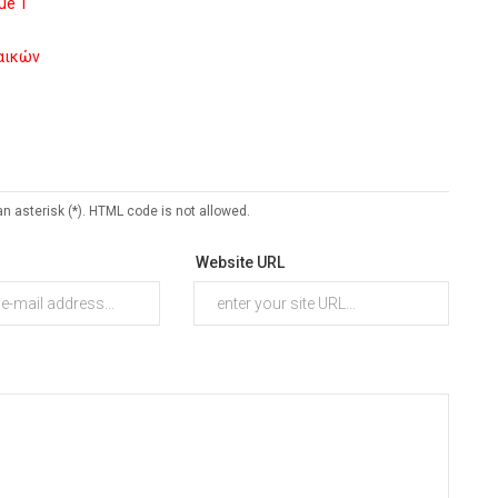
ue 1
ναικών
an asterisk (*). HTML code is not allowed.
Website URL