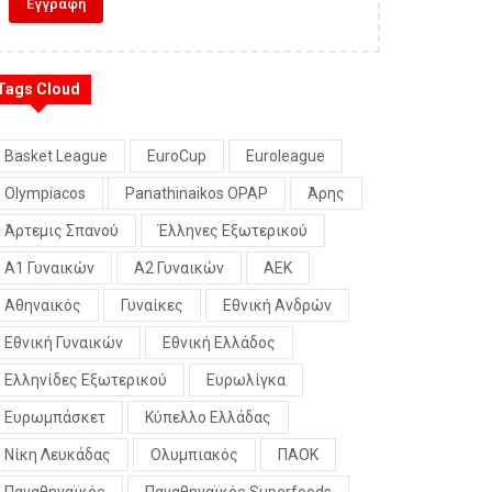
Tags Cloud
Basket League
EuroCup
Euroleague
Olympiacos
Panathinaikos OPAP
Άρης
Άρτεμις Σπανού
Έλληνες Εξωτερικού
Α1 Γυναικών
Α2 Γυναικών
ΑΕΚ
Αθηναικός
Γυναίκες
Εθνική Ανδρών
Εθνική Γυναικών
Εθνική Ελλάδος
Ελληνίδες Εξωτερικού
Ευρωλίγκα
Ευρωμπάσκετ
Κύπελλο Ελλάδας
Νίκη Λευκάδας
Ολυμπιακός
ΠΑΟΚ