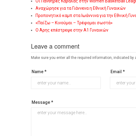
Οι Πάνθηρες Καβάλας στην Women Basketball Leag
Αναχώρησε για τα Γιάννενα η Εθνική Γυναικών
Προπονητικό καμπ στα Ιωάννινα για την Εθνική Γυ
«Παίζω – Κινούμαι – Τρέφομαι σωστά»
Ο Άρης επέστρεψε στην Α1 Γυναικών
Leave a comment
Make sure you enter all the required information, indicated by 
Name *
Email *
Message *