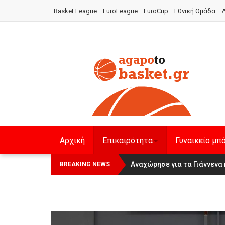
Basket League
EuroLeague
EuroCup
Εθνική Ομάδα
Δ
Αρχική
Επικαιρότητα
Γυναικείο μπ
Οι Πάνθηρες Καβάλας στην Wom
Αναχώρησε για τα Γιάννενα 
BREAKING NEWS