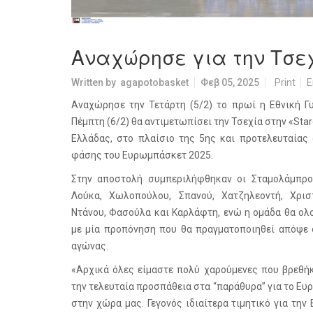
Αναχώρησε για την Τσεχ
Written by
agapotobasket
Φεβ 05, 2025
Print
E
Αναχώρησε την Τετάρτη (5/2) το πρωί η Εθνική Γ
Πέμπτη (6/2) θα αντιμετωπίσει την Τσεχία στην «Sta
Ελλάδας, στο πλαίσιο της 5ης και προτελευταίας
φάσης του Ευρωμπάσκετ 2025.
Στην αποστολή συμπεριλήφθηκαν οι Σταμολάμπρου
Λούκα, Χωλοπούλου, Σπανού, Χατζηλεοντή, Χριστι
Ντάνου, Φασούλα και Καρλάφτη, ενώ η ομάδα θα ολ
με μία προπόνηση που θα πραγματοποιηθεί απόψε 
αγώνας.
«Αρχικά όλες είμαστε πολύ χαρούμενες που βρεθήκ
την τελευταία προσπάθεια στα “παράθυρα” για το Ευ
στην χώρα μας. Γεγονός ιδιαίτερα τιμητικό για την