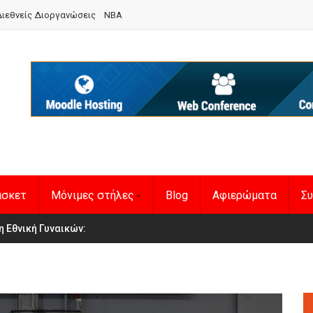
ιεθνείς Διοργανώσεις
NBA
άσκετ
Μόνιμες στήλες
Blog
Αφιερώματα
Συ
en Basketball League 1
η Εθνική Γυναικών
: