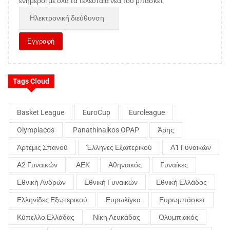
ενήμεροι με όλα τα τελευταία νέα του μπάσκετ
Tags Cloud
Basket League
EuroCup
Euroleague
Olympiacos
Panathinaikos OPAP
Άρης
Άρτεμις Σπανού
Έλληνες Εξωτερικού
Α1 Γυναικών
Α2 Γυναικών
ΑΕΚ
Αθηναικός
Γυναίκες
Εθνική Ανδρών
Εθνική Γυναικών
Εθνική Ελλάδος
Ελληνίδες Εξωτερικού
Ευρωλίγκα
Ευρωμπάσκετ
Κύπελλο Ελλάδας
Νίκη Λευκάδας
Ολυμπιακός