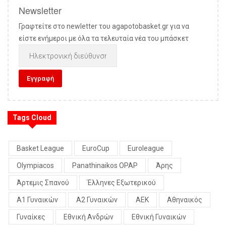
Newsletter
Γραφτείτε στο newletter του agapotobasket.gr για να
είστε ενήμεροι με όλα τα τελευταία νέα του μπάσκετ
Tags Cloud
Basket League
EuroCup
Euroleague
Olympiacos
Panathinaikos OPAP
Άρης
Άρτεμις Σπανού
Έλληνες Εξωτερικού
Α1 Γυναικών
Α2 Γυναικών
ΑΕΚ
Αθηναικός
Γυναίκες
Εθνική Ανδρών
Εθνική Γυναικών