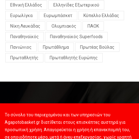
Εθνική Ελλάδος
Ελληνίδες Εξωτερικού
Ευρωλίγκα
Ευρωμπάσκετ
Κύπελλο Ελλάδας
Νίκη Λευκάδας
Ολυμπιακός
ΠΑΟΚ
Παναθηναϊκός
Παναθηναϊκός Superfoods
Πανιώνιος
Πρωτάθλημα
Πρωτέας Βούλας
Πρωταθλητής
Πρωταθλητής Ευρώπης
Το σύνολο του περιεχομένου και των υπηρεσιών του
Agapotobasket.gr διατίθεται στους επισκέπτες αυστηρά για
προσωπική χρήση. Απαγορεύεται η χρήση ή επανεκπομπή του,
σε οποιοδήποτε μέσο, μετά ή άνευ επεξεργασίας, χωρίς γραπτή