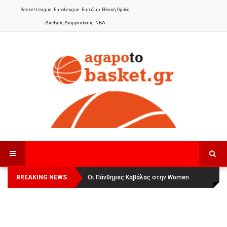
Basket League
EuroLeague
EuroCup
Εθνική Ομάδα
Διεθνείς Διοργανώσεις
NBA
BREAKING NEWS
Οι Πάνθηρες Καβάλας στην Women
Αναχώρησε για τα Γιάννενα η Εθνική
Basketball League 1
Γυναικών
: