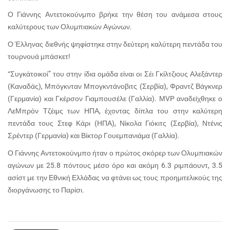
Ο Γιάννης Αντετοκούνμπο βρήκε την θέση του ανάμεσα στους
καλύτερους των Ολυμπιακών Αγώνων.
Ο Έλληνας διεθνής ψηφίστηκε στην δεύτερη καλύτερη πεντάδα του
τουρνουά μπάσκετ!
“Συγκάτοικοί” του στην ίδια ομάδα είναι οι Σέι Γκίλτζιους Αλεξάντερ
(Καναδάς), Μπόγκνταν Μπογκντάνοβιτς (Σερβία), Φραντζ Βάγκνερ
(Γερμανία) και Γκέρσον Γιαμπουσέλε (Γαλλία). ΜVP αναδείχθηκε ο
ΛεΜπρόν Τζέιμς των ΗΠΑ, έχοντας δίπλα του στην καλύτερη
πεντάδα τους Στεφ Κάρι (ΗΠΑ), Νίκολα Γιόκιτς (Σερβία), Ντένις
Σρέντερ (Γερμανία) και Βίκτορ Γουεμπανιάμα (Γαλλία).
Ο Γιάννης Αντετοκούνμπο ήταν ο πρώτος σκόρερ των Ολυμπιακών
αγώνων με 25.8 πόντους μέσο όρο και ακόμη 6.3 ριμπάουντ, 3.5
ασίστ με την Εθνική Ελλάδας να φτάνει ως τους προημιτελικούς της
διοργάνωσης το Παρίσι.