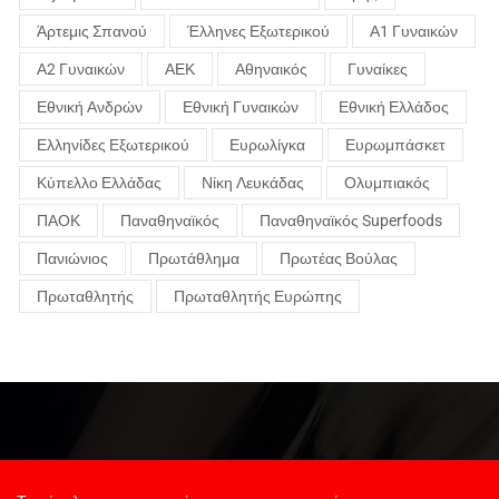
Άρτεμις Σπανού
Έλληνες Εξωτερικού
Α1 Γυναικών
Α2 Γυναικών
ΑΕΚ
Αθηναικός
Γυναίκες
Εθνική Ανδρών
Εθνική Γυναικών
Εθνική Ελλάδος
Ελληνίδες Εξωτερικού
Ευρωλίγκα
Ευρωμπάσκετ
Κύπελλο Ελλάδας
Νίκη Λευκάδας
Ολυμπιακός
ΠΑΟΚ
Παναθηναϊκός
Παναθηναϊκός Superfoods
Πανιώνιος
Πρωτάθλημα
Πρωτέας Βούλας
Πρωταθλητής
Πρωταθλητής Ευρώπης