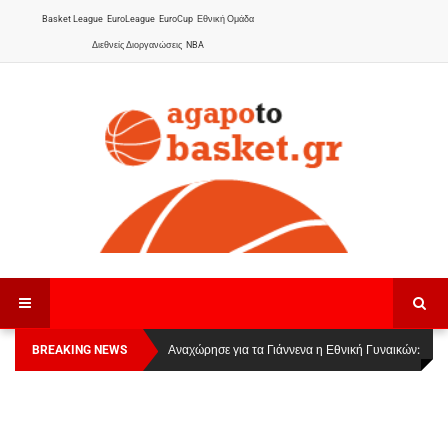
Basket League
EuroLeague
EuroCup
Εθνική Ομάδα
Διεθνείς Διοργανώσεις
NBA
BREAKING NEWS
Οι Πάνθηρες Καβάλας στην Women Basketball
Αναχώρησε για τα Γιάννενα η Εθνική Γυναικών
:
League 1