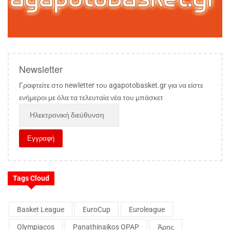
Newsletter
Γραφτείτε στο newletter του agapotobasket.gr για να είστε
ενήμεροι με όλα τα τελευταία νέα του μπάσκετ
Tags Cloud
Basket League
EuroCup
Euroleague
Olympiacos
Panathinaikos OPAP
Άρης