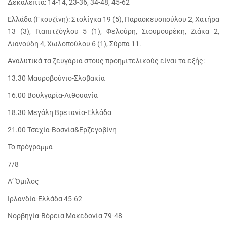
Δεκάλεπτα: 14-14, 23-36, 34-48, 45-62
Ελλάδα (Γκουζίνη): Στολίγκα 19 (5), Παρασκευοπούλου 2, Χατήρα
13 (3), Γιαπιτζόγλου 5 (1), Φελούρη, Σιουμουρέκη, Ζιάκα 2,
Λιανούδη 4, Χωλοπούλου 6 (1), Σύρπα 11.
Αναλυτικά τα ζευγάρια στους προημιτελικούς είναι τα εξής:
13.30 Μαυροβούνιο-Σλοβακία
16.00 Βουλγαρία-Λιθουανία
18.30 Μεγάλη Βρετανία-Ελλάδα
21.00 Τσεχία-Βοσνία&Ερζεγοβίνη
Το πρόγραμμα
7/8
Α’ Όμιλος
Ιρλανδία-Ελλάδα 45-62
Νορβηγία-Βόρεια Μακεδονία 79-48