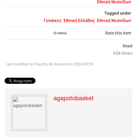
Εθνική Νεανίδων
Tagged under
Γυναίκες
Εθνική Ελλάδος
Εθνική Νεανίδων
Rate this item
(0 votes)
Read
658 times
Last modified on Πέμπτη, 08 Αυγούστου 2024 08:59
agapotobasket