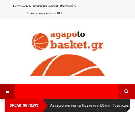
Basket League
EuroLeague
EuroCup
Εθνική Ομάδα
Διεθνείς Διοργανώσεις
NBA
BREAKING NEWS
Οι Πάνθηρες Καβάλας στην Women Basketball
Αναχώρησε για τα Γιάννενα η Εθνική Γυναικών
:
League 1