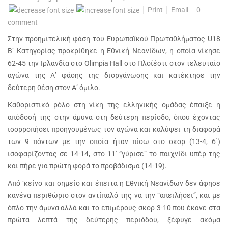
Print
Email
0
comment
Στην προημιτελική φάση του Ευρωπαϊκού Πρωταθλήματος U18
B’ Κατηγορίας προκρίθηκε η Εθνική Νεανίδων, η οποία νίκησε
62-45 την Ιρλανδία στο Olimpia Hall στο Πλοϊέστι στον τελευταίο
αγώνα της Α’ φάσης της διοργάνωσης και κατέκτησε την
δεύτερη θέση στον Α’ όμιλο.
Καθοριστικό ρόλο στη νίκη της ελληνικής ομάδας έπαιξε η
απόδοσή της στην άμυνα στη δεύτερη περίοδο, όπου έχοντας
ισορροπήσει προηγουμένως τον αγώνα και καλύψει τη διαφορά
των 9 πόντων με την οποία ήταν πίσω στο σκορ (13-4, 6΄)
ισοφαρίζοντας σε 14-14, στο 11′ “γύρισε” το παιχνίδι υπέρ της
και πήρε για πρώτη φορά το προβάδισμα (14-19).
Από ‘κείνο και σημείο και έπειτα η Εθνική Νεανίδων δεν άφησε
κανένα περιθώριο στον αντίπαλό της να την “απειλήσει”, και με
όπλο την άμυνα αλλά και το επιμέρους σκορ 3-10 που έκανε στα
πρώτα λεπτά της δεύτερης περιόδου, ξέφυγε ακόμα