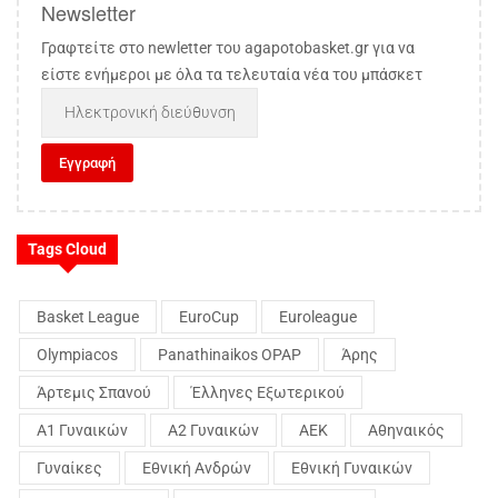
Newsletter
Γραφτείτε στο newletter του agapotobasket.gr για να
είστε ενήμεροι με όλα τα τελευταία νέα του μπάσκετ
Tags Cloud
Basket League
EuroCup
Euroleague
Olympiacos
Panathinaikos OPAP
Άρης
Άρτεμις Σπανού
Έλληνες Εξωτερικού
Α1 Γυναικών
Α2 Γυναικών
ΑΕΚ
Αθηναικός
Γυναίκες
Εθνική Ανδρών
Εθνική Γυναικών