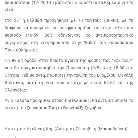
περισσότερο (17-29, 14΄) βάζοντας ουσιαστικά τα θεμέλια για τη
νίκη.
Στο 27΄ η Ελλάδα προηγήθηκε με 18 πόντους (30-48), με τη
διαφορά να παραμένει σε διψήφιο αριθμό και στην τελευταία
περίοδο (40-59, 36΄), οδηγώντας το αντιπροσωπευτικό
συγκρότημα στη νίκη-πρόκριση στην “8άδα” του Ευρωπαϊκού
Πρωταθλήματος.
Η Εθνική ομάδα, στον πρώτο αγώνα της φάσης των “νοκ άουτ”
που θα πραγματοποιηθεί την Παρασκευή (9/8) στις 18.30 στο
Olimpia Hall, θα αντιμετωπίσει την πρώτη του Β’ ομίλου, Μεγάλη
Βρετανία, μετά τη νίκη που πέτυχε με σκορ 67-57 επί της
Ολλανδίας.
Αν η Ελλάδα προκριθεί στους ημιτελικούς, θα αντιμετωπίσει το
νικητή του ζευγαριού Τσεχία-Βοσνία&Ερζεγοβίνη.
Διαιτητές: Λι (Κίνα), Καρ (Αυστρία), Σέτκοβιτς (Μαυροβούνιο)