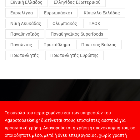
Εθνική Ελλάδος
Ελληνίδες Εξωτερικού
Ευρωλίγκα
Ευρωμπάσκετ
Κύπελλο Ελλάδας
Νίκη Λευκάδας
Ολυμπιακός
ΠΑΟΚ
Παναθηναϊκός
Παναθηναϊκός Superfoods
Πανιώνιος
Πρωτάθλημα
Πρωτέας Βούλας
Πρωταθλητής
Πρωταθλητής Ευρώπης
Το σύνολο του περιεχομένου και των υπηρεσιών του
Agapotobasket.gr διατίθεται στους επισκέπτες αυστηρά για
προσωπική χρήση. Απαγορεύεται η χρήση ή επανεκπομπή του, σε
οποιοδήποτε μέσο, μετά ή άνευ επεξεργασίας, χωρίς γραπτή