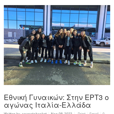
Εθνική Γυναικών: Στην ΕΡΤ3 ο
αγώνας Ιταλία-Ελλάδα
Written by
agapotobasket
Νοε 08, 2023
Print
Email
0