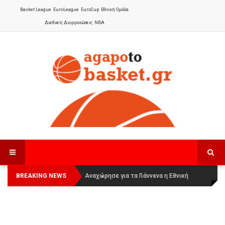
Basket League
EuroLeague
EuroCup
Εθνική Ομάδα
Διεθνείς Διοργανώσεις
NBA
BREAKING NEWS
Οι Πάνθηρες Καβάλας στην Women
Αναχώρησε για τα Γιάννενα η Εθνική
Basketball League 1
Γυναικών
: