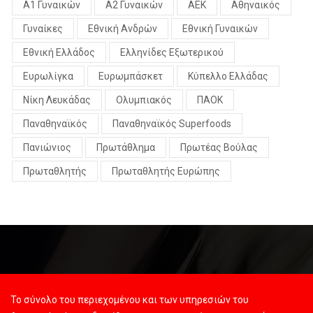
Α1 Γυναικών
Α2 Γυναικών
ΑΕΚ
Αθηναικός
Γυναίκες
Εθνική Ανδρών
Εθνική Γυναικών
Εθνική Ελλάδος
Ελληνίδες Εξωτερικού
Ευρωλίγκα
Ευρωμπάσκετ
Κύπελλο Ελλάδας
Νίκη Λευκάδας
Ολυμπιακός
ΠΑΟΚ
Παναθηναϊκός
Παναθηναϊκός Superfoods
Πανιώνιος
Πρωτάθλημα
Πρωτέας Βούλας
Πρωταθλητής
Πρωταθλητής Ευρώπης
Το σύνολο του περιεχομένου και των υπηρεσιών του