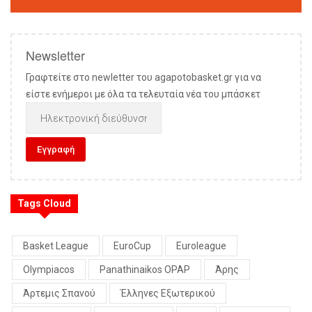
Newsletter
Γραφτείτε στο newletter του agapotobasket.gr για να
είστε ενήμεροι με όλα τα τελευταία νέα του μπάσκετ
Tags Cloud
Basket League
EuroCup
Euroleague
Olympiacos
Panathinaikos OPAP
Άρης
Άρτεμις Σπανού
Έλληνες Εξωτερικού