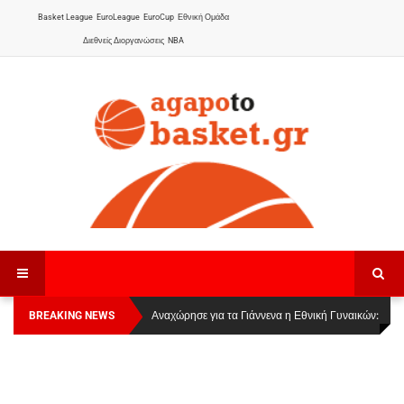
Basket League
EuroLeague
EuroCup
Εθνική Ομάδα
Διεθνείς Διοργανώσεις
NBA
BREAKING NEWS
Οι Πάνθηρες Καβάλας στην Women Basketball
Αναχώρησε για τα Γιάννενα η Εθνική Γυναικών
:
League 1