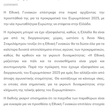
comment
Η Εθνική Γυναικών επέστρεψε στα παρκέ αρχίζοντας την
προσπάθειά της για τα προκριματικά του Ευρωμπάσκετ 2025, με
την νέα πρωταθλήτρια Ευρώπης να στέφεται στην Ελλάδα.
Η πρόκριση μπορεί να έχει εξασφαλιστεί, καθώς η Ελλάδα θα είναι
μια από τις διοργανώτριες χώρες, ωστόσο η Άννα Νίκη
Σταμολάμπρου τονίζει ότι η Εθνική Γυναικών θα τα δώσει όλα για τα
καλύτερα δυνατά αποτελέσματα στους αγώνες των προκριματικών,
καθώς θα κριθούν και τα γκρουπ δυναμικότητας: «Η Εθνική
μαζεύτηκε και πάλι και τα συναισθήματα είναι χαρά και
ανυπομονησία. Παρά την πρόκριση που έχουμε εξασφαλίσει ως
διοργανωτές του Ευρωμπάσκετ 2025 για εμάς δεν αλλάζει κάτι από
άποψη αγωνιστικής ετοιμότητας. Θα κοιτάξουμε να κάνουμε νίκες,
οι οποίες είναι σημαντικές για τα γκρουπ δυναμικότητας στην
κλήρωση της τελικής φάσης του Ευρωμπάσκετ».
Η διεθνής γκαρντ επισημαίνει ότι τα παιχνίδια των παραθύρων είναι
μια ευκαιρία για να προσθέσει η Εθνική Γυναικών επιπλέον στοιχεία