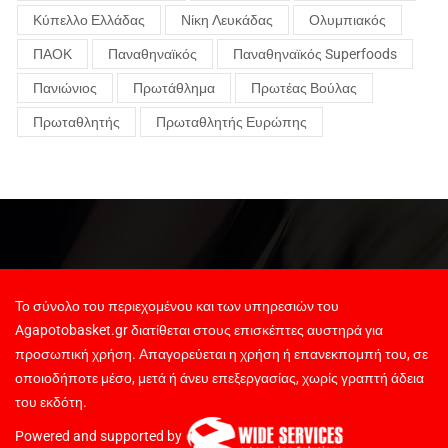
Κύπελλο Ελλάδας
Νίκη Λευκάδας
Ολυμπιακός
ΠΑΟΚ
Παναθηναϊκός
Παναθηναϊκός Superfoods
Πανιώνιος
Πρωτάθλημα
Πρωτέας Βούλας
Πρωταθλητής
Πρωταθλητής Ευρώπης
Το σύνολο του περιεχομένου και των υπηρεσιών του
Agapotobasket.gr διατίθεται στους επισκέπτες αυστηρά για
προσωπική χρήση. Απαγορεύεται η χρήση ή επανεκπομπή του, σε
οποιοδήποτε μέσο, μετά ή άνευ επεξεργασίας, χωρίς γραπτή άδεια
του εκδότη.
Powered and supported by