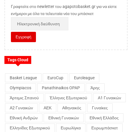
Γραφτείτε στο newletter του agapotobasket.gr για να είστε
ενήμεροι με όλα τα τελευταία νέα του μπάσκετ
Tags Cloud
Basket League
EuroCup
Euroleague
Olympiacos
Panathinaikos OPAP
Άρης
Άρτεμις Σπανού
Έλληνες Εξωτερικού
Α1 Γυναικών
Α2 Γυναικών
ΑΕΚ
Αθηναικός
Γυναίκες
Εθνική Ανδρών
Εθνική Γυναικών
Εθνική Ελλάδος
Ελληνίδες Εξωτερικού
Ευρωλίγκα
Ευρωμπάσκετ