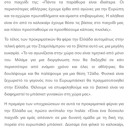
στο παιχνίδι της: «Πάντα τα παράθυρα είναι ιδιαίτερα. Οι
περισσότερες αθλήτριες έχουμε έρθει από αγώνες για την Ευρώπη
και τα εγχώρια πρωταθλήματα και είμαστε επιβαρυμένες. Η αλήθεια
είναι ότι από το καλοκαίρι έχουμε θέσει τις βάσεις στο παιχνίδι μας
και πλέον προσπαθούμε να προσθέσουμε κάποιες πινελιές».
Το τέλος των προκριματικών θα φέρει την Ελλάδα αυτομάτως στην
τελική φάση με την Σταμολάμπρου να το βλέπει αυτό ως μια μεγάλη
ευκαιρία. «Το να αγωνίζεσαι στην χώρα σου είναι τιμητικό από μόνο
του. Μιλάμε για μια διοργάνωση που θα διεξαχθεί σε κάτι
περισσότερο από ενάμισι χρόνο και όλες οι αθλήτριες θα
δουλέψουμε και θα παλέψουμε για μια θέση 12άδα. Φυσικά είναι
ξεχωριστό το γεγονός που το Ευρωμπάσκετ θα πραγματοποιηθεί
στην Ελλάδα. Θέλουμε να επωφεληθούμε και το βασικό είναι να
διαφημιστεί το μπάσκετ γυναικών στη χώρα μας».
Η πρεμιέρα των υποχρεώσεων σε αυτά τα προκριματικά φέρνει για
την Ελλάδα ως πρώτο αντίπαλο την Ιταλία: «Είναι ένα δύσκολο
παιχνίδι για εμάς απέναντι σε μια δυνατή ομάδα με τη δική της
πορεία στο ευρωπαϊκό μπάσκετ. Δώσαμε ένα φιλικό το καλοκαίρι,