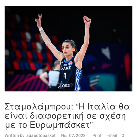
Σταμολάμπρου: “Η Ιταλία θα
είναι διαφορετική σε σχέση
με το Ευρωμπάσκετ”
Written by
agapotobasket
Νοε 07, 2023
Print
Email
0