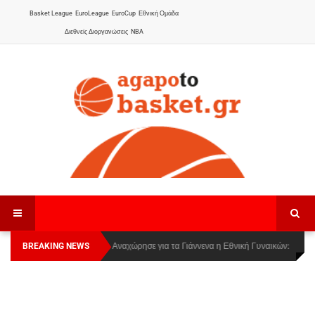
Basket League
EuroLeague
EuroCup
Εθνική Ομάδα
Διεθνείς Διοργανώσεις
NBA
BREAKING NEWS
Οι Πάνθηρες Καβάλας στην Women Basketball
Αναχώρησε για τα Γιάννενα η Εθνική Γυναικών
:
League 1