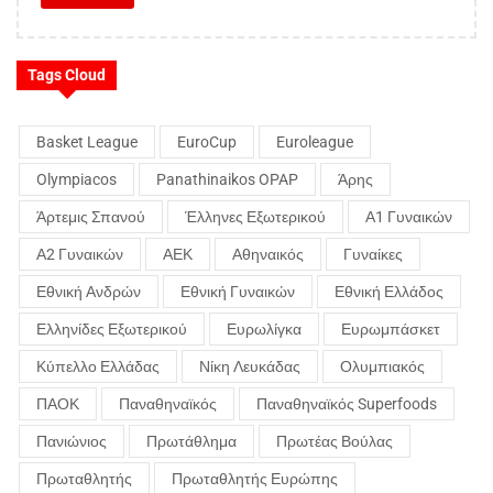
Tags Cloud
Basket League
EuroCup
Euroleague
Olympiacos
Panathinaikos OPAP
Άρης
Άρτεμις Σπανού
Έλληνες Εξωτερικού
Α1 Γυναικών
Α2 Γυναικών
ΑΕΚ
Αθηναικός
Γυναίκες
Εθνική Ανδρών
Εθνική Γυναικών
Εθνική Ελλάδος
Ελληνίδες Εξωτερικού
Ευρωλίγκα
Ευρωμπάσκετ
Κύπελλο Ελλάδας
Νίκη Λευκάδας
Ολυμπιακός
ΠΑΟΚ
Παναθηναϊκός
Παναθηναϊκός Superfoods
Πανιώνιος
Πρωτάθλημα
Πρωτέας Βούλας
Πρωταθλητής
Πρωταθλητής Ευρώπης