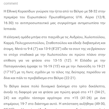
comment
H Εθνική Κορασίδων γνώρισε την ήττα από το Βέλγιο με 58-32 στην
πρεμιέρα του Ευρωπαϊκού Πρωταθλήματος U16. Αύριο (12/8,
16.30) το αντιπροσωπευτικό μας συγκρότημα αντιμετωπίσει την
Ισπανία.
Η ελληνική ομάδα μπήκε στο παιχνίδι με τις Ανδρέου, Χωλοπούλου,
Καρρά, Πολυχρονοπούλου, Σταθοπούλου και έδειξε διαβασμένη και
έτοιμη. Μετά το 9-4 (7′) και 13-9 (8’25”) είδε τα σουτ της να βρίσκουν
το στόχο σταδιακά με την Χωλοπούλου σε πρώτο πλάνο στην
επίθεση για να φτάσει στο 13-15 (12′). Η Ελλάδα με την
Παπαγιαννάκη έγραψε το 16-19 (15′) και με την Λιανούδη το 19-21
(17’10”) με τη Λιντς σχεδόν με το τέλος της δεύτερης περιόδου να
δίνει και πάλι το προβάδισμα στο Βέλγιο (22-21).
Το Βέλγιο έκανε πολύ δυναμικό ξεκίνημα στο τρίτο δεκάλεπτο,
άνοιξε τη διαφορά για να φτάσει για πρώτη φορά στο +11 (34-21,
24′) και σχεδόν τέσσερα αργότερα στο +15 (41-26) με ένα
επιμέρους 19-7 στο διάστημα αυτό. Η απόσταση αυξήθηκε (49-30,