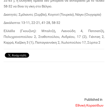
33’45”), η ελληνική ομάδα δεν μπόρεσε να αντιδράσει με το τελικό
58-32 να δίνει τη νίκη στο Βέλγιο.
Διαιτητές: Σμίλιανιτς (Σερβία), Κογιτσί (Τουρκία), Νάγκι (Ουγγαρία)
Δεκάλεπτα: 13-11, 22-21, 41-28, 58-32
Ελλάδα (Γκουζίνη): Μπαλτζή, Λιανούδη 4, Πατσιατζή,
Πολυχρονοπούλου 2, Σταθοπούλου, Ανδρέου, 17 (2), Γιάνταη 2,
Καρρά, Καζάκη 3 (1), Παπαγιαννάκη 2, Χωλοπούλου 17, Σύρπα 2
Published in
Εθνική Κορασίδων