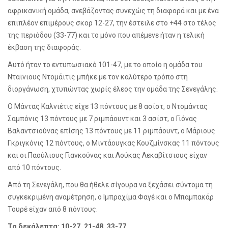
αφρικανική ομάδα, ανεβάζοντας συνεχώς τη διαφορά και με ένα
επιπλέον επιμέρους σκορ 12-27, την έστειλε στο +44 στο τέλος
της περιόδου (33-77) και το μόνο που απέμενε ήταν η τελική
έκβαση της διαφοράς.
Αυτό ήταν το εντυπωσιακό 101-47, με το οποίο η ομάδα του
Νταϊνιους Ντομάιτις μπήκε με τον καλύτερο τρόπο στη
διοργάνωση, χτυπώντας χωρίς έλεος την ομάδα της Σενεγάλης.
Ο Μάντας Καλνιέτις είχε 13 πόντους με 8 ασίστ, ο Ντομάντας
Σαμπόνις 13 πόντους με 7 ριμπάουντ και 3 ασίστ, ο Γιόνας
Βαλαντσιούνας επίσης 13 πόντους με 11 ριμπάουντ, ο Μάριους
Γκριγκόνις 12 πόντους, ο Μιντάουγκας Κουζμίνσκας 11 πόντους
και οι Παούλιους Γιανκούνας και Λούκας Λεκαβίτσιους είχαν
από 10 πόντους.
Από τη Σενεγάλη, που θα ήθελε σίγουρα να ξεχάσει σύντομα τη
συγκεκριμένη αναμέτρηση, ο Ιμπραχίμα Φαγέ και ο Μπαμπακάρ
Τουρέ είχαν από 8 πόντους.
Τα δεκάλεπτα: 10-27, 21-48, 33-77,