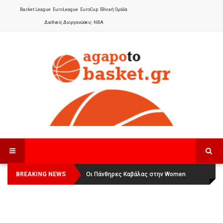
Basket League
EuroLeague
EuroCup
Εθνική Ομάδα
Διεθνείς Διοργανώσεις
NBA
BREAKING NEWS
Οι Πάνθηρες Καβάλας στην Women
Αναχώρησε για τα Γιάννενα η Εθνική
Basketball League 1
Γυναικών
: