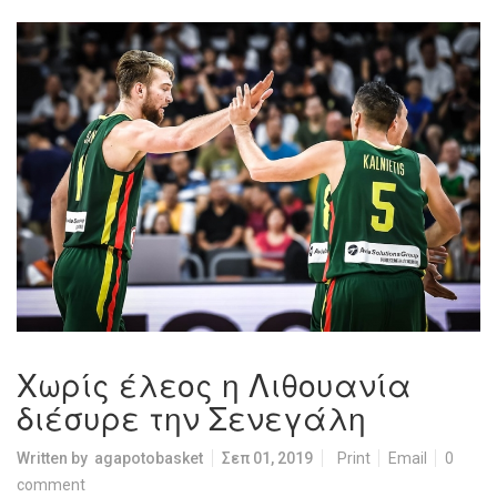
Χωρίς έλεος η Λιθουανία
διέσυρε την Σενεγάλη
Written by
agapotobasket
Σεπ 01, 2019
Print
Email
0
comment