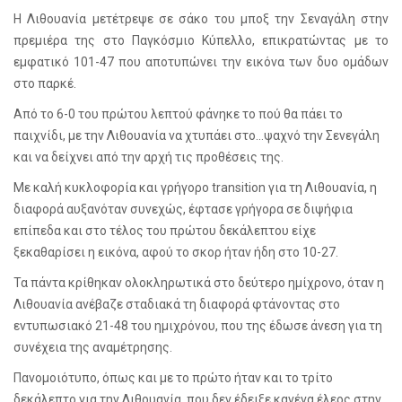
Η Λιθουανία μετέτρεψε σε σάκο του μποξ την Σεναγάλη στην
πρεμιέρα της στο Παγκόσμιο Κύπελλο, επικρατώντας με το
εμφατικό 101-47 που αποτυπώνει την εικόνα των δυο ομάδων
στο παρκέ.
Από το 6-0 του πρώτου λεπτού φάνηκε το πού θα πάει το
παιχνίδι, με την Λιθουανία να χτυπάει στο…ψαχνό την Σενεγάλη
και να δείχνει από την αρχή τις προθέσεις της.
Με καλή κυκλοφορία και γρήγορο
transition
για τη Λιθουανία, η
διαφορά αυξανόταν συνεχώς, έφτασε γρήγορα σε διψήφια
επίπεδα και στο τέλος του πρώτου δεκάλεπτου είχε
ξεκαθαρίσει η εικόνα, αφού το σκορ ήταν ήδη στο 10-27.
Τα πάντα κρίθηκαν ολοκληρωτικά στο δεύτερο ημίχρονο, όταν η
Λιθουανία ανέβαζε σταδιακά τη διαφορά φτάνοντας στο
εντυπωσιακό 21-48 του ημιχρόνου, που της έδωσε άνεση για τη
συνέχεια της αναμέτρησης.
Πανομοιότυπο, όπως και με το πρώτο ήταν και το τρίτο
δεκάλεπτο για την Λιθουανία, που δεν έδειξε κανένα έλεος στην