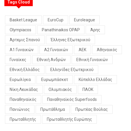
Tags Cloud
Basket League
EuroCup
Euroleague
Olympiacos
Panathinaikos OPAP
Άρης
Άρτεμις Σπανού
Έλληνες Εξωτερικού
Α1 Γυναικών
Α2 Γυναικών
ΑΕΚ
Αθηναικός
Γυναίκες
Εθνική Ανδρών
Εθνική Γυναικών
Εθνική Ελλάδος
Ελληνίδες Εξωτερικού
Ευρωλίγκα
Ευρωμπάσκετ
Κύπελλο Ελλάδας
Νίκη Λευκάδας
Ολυμπιακός
ΠΑΟΚ
Παναθηναϊκός
Παναθηναϊκός Superfoods
Πανιώνιος
Πρωτάθλημα
Πρωτέας Βούλας
Πρωταθλητής
Πρωταθλητής Ευρώπης