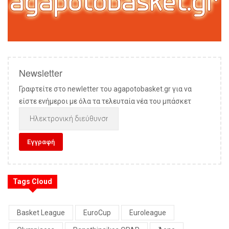
Newsletter
Γραφτείτε στο newletter του agapotobasket.gr για να
είστε ενήμεροι με όλα τα τελευταία νέα του μπάσκετ
Tags Cloud
Basket League
EuroCup
Euroleague