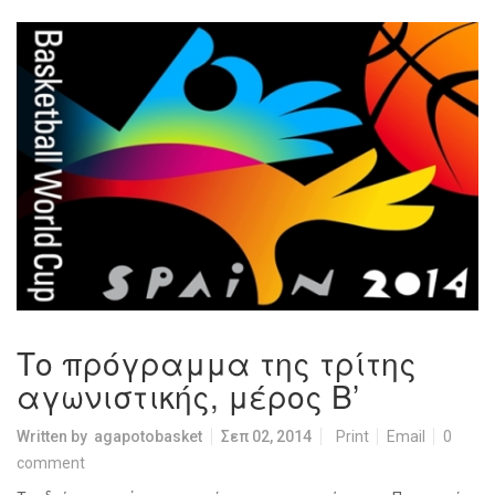
Το πρόγραμμα της τρίτης
αγωνιστικής, μέρος Β’
Written by
agapotobasket
Σεπ 02, 2014
Print
Email
0
comment