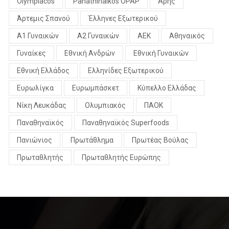
Olympiacos
Panathinaikos OPAP
Άρης
Άρτεμις Σπανού
Έλληνες Εξωτερικού
Α1 Γυναικών
Α2 Γυναικών
ΑΕΚ
Αθηναικός
Γυναίκες
Εθνική Ανδρών
Εθνική Γυναικών
Εθνική Ελλάδος
Ελληνίδες Εξωτερικού
Ευρωλίγκα
Ευρωμπάσκετ
Κύπελλο Ελλάδας
Νίκη Λευκάδας
Ολυμπιακός
ΠΑΟΚ
Παναθηναϊκός
Παναθηναϊκός Superfoods
Πανιώνιος
Πρωτάθλημα
Πρωτέας Βούλας
Πρωταθλητής
Πρωταθλητής Ευρώπης