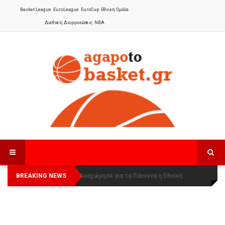
Basket League
EuroLeague
EuroCup
Εθνική Ομάδα
Διεθνείς Διοργανώσεις
NBA
BREAKING NEWS
Οι Πάνθηρες Καβάλας στην Women
Αναχώρησε για τα Γιάννενα η Εθνική
Basketball League 1
Γυναικών
: