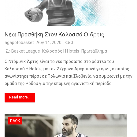
Νέα Προσθήκη Στον Κολοσσό Ο Άρτις
agapotobasket
Αυγ 14, 2020
0
Basket League
Κολοσσός H Hotels
Πρωτάθλημα
Ο Ντόμινικ Άρτις είναι το νέο πρόσωπο στο ρόστερ του
Κολοσσού
H
Hotels
, με τον 27χρονο Αμερικανό γκαρντ, ο οποίος
αγωνίστηκε πέρσι σε Πολωνία και Σλοβενία, να συμφωνεί με την
ομάδα της Ρόδου για την επόμενη αγωνιστική περίοδο.
Read more...
ΠΑΟΚ