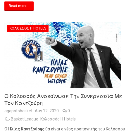
Read more...
ΚΟΛΟΣΣΌΣ H HOTELS
Ο Κολοσσός Ανακοίνωσε Την Συνεργασία Με
Τον Καντζούρη
agapotobasket
Αυγ 12, 2020
0
Basket League
Κολοσσός H Hotels
Ο
Ηλίας Καντζούρης
θα είναι ο νέος προπονητής του Κολοσσού