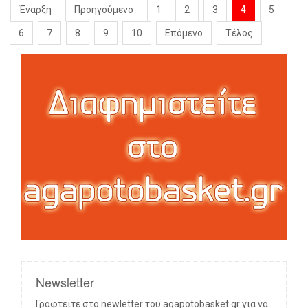
Έναρξη
Προηγούμενο
1
2
3
4
5
6
7
8
9
10
Επόμενο
Τέλος
Newsletter
Γραφτείτε στο newletter του agapotobasket.gr για να