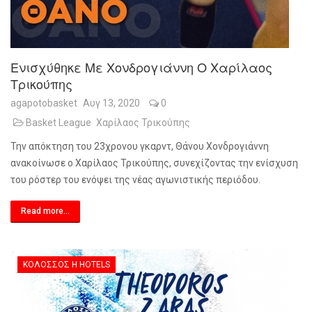
Ενισχύθηκε Με Χονδρογιάννη Ο Χαρίλαος
Τρικούπης
agapotobasket
Αυγ 13, 2020
0
Basket League
Χαρίλαος Τρικούπης
Την απόκτηση του 23χρονου γκαρντ, Θάνου Χονδρογιάννη
ανακοίνωσε ο Χαρίλαος Τρικούπης, συνεχίζοντας την ενίσχυση
του ρόστερ του ενόψει της νέας αγωνιστικής περιόδου.
Read more...
ΚΟΛΟΣΣΌΣ H HOTELS