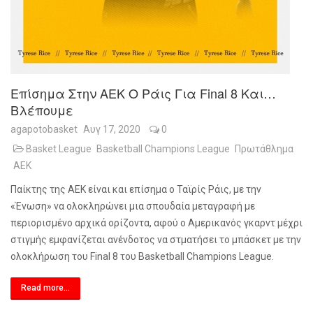
Επίσημα Στην ΑΕΚ Ο Ράις Για Final 8 Και…
Βλέπουμε
agapotobasket
Αυγ 17, 2020
0
Basket League
Basketball Champions League
Πρωτάθλημα
ΑΕΚ
Παίκτης της ΑΕΚ είναι και επίσημα ο Ταϊρίς Ράις, με την
«Ένωση» να ολοκληρώνει μια σπουδαία μεταγραφή με
περιορισμένο αρχικά ορίζοντα, αφού ο Αμερικανός γκαρντ μέχρι
στιγμής εμφανίζεται ανένδοτος να στματήσει το μπάσκετ με την
ολοκλήρωση του
Final
8 του
Basketball
Champions
League
.
Read more...