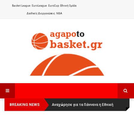
Basket League
EuroLeague
EuroCup
Εθνική Ομάδα
Διεθνείς Διοργανώσεις
NBA
BREAKING NEWS
Οι Πάνθηρες Καβάλας στην Women
Αναχώρησε για τα Γιάννενα η Εθνική
Basketball League 1
Γυναικών
: