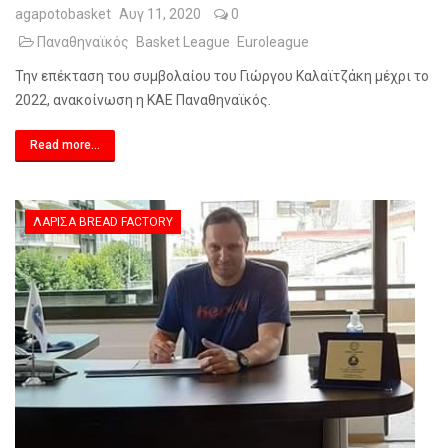
agapotobasket
Αυγ 11, 2020
0
Παναθηναϊκός
Basket League
Euroleague
Την επέκταση του συμβολαίου του Γιώργου Καλαϊτζάκη μέχρι το
2022, ανακοίνωση η ΚΑΕ Παναθηναϊκός.
Read more...
ΛΆΡΙΣΑ BREAD FACTORY