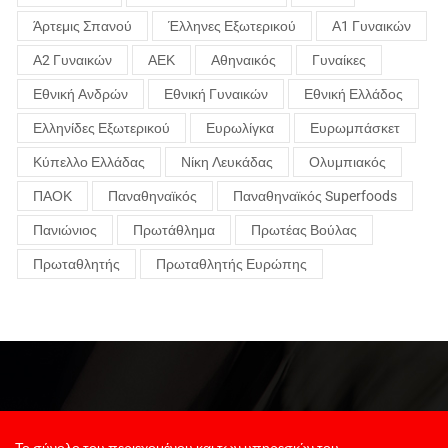
Άρτεμις Σπανού
Έλληνες Εξωτερικού
Α1 Γυναικών
Α2 Γυναικών
ΑΕΚ
Αθηναικός
Γυναίκες
Εθνική Ανδρών
Εθνική Γυναικών
Εθνική Ελλάδος
Ελληνίδες Εξωτερικού
Ευρωλίγκα
Ευρωμπάσκετ
Κύπελλο Ελλάδας
Νίκη Λευκάδας
Ολυμπιακός
ΠΑΟΚ
Παναθηναϊκός
Παναθηναϊκός Superfoods
Πανιώνιος
Πρωτάθλημα
Πρωτέας Βούλας
Πρωταθλητής
Πρωταθλητής Ευρώπης