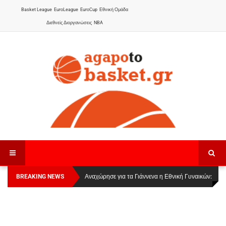
Basket League
EuroLeague
EuroCup
Εθνική Ομάδα
Διεθνείς Διοργανώσεις
NBA
BREAKING NEWS
Οι Πάνθηρες Καβάλας στην Women Basketball
Αναχώρησε για τα Γιάννενα η Εθνική Γυναικών
:
League 1