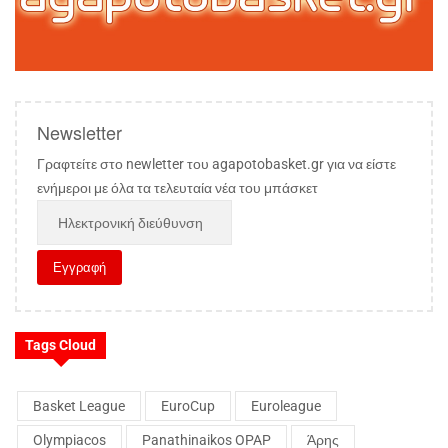
Newsletter
Γραφτείτε στο newletter του agapotobasket.gr για να είστε
ενήμεροι με όλα τα τελευταία νέα του μπάσκετ
Tags Cloud
Basket League
EuroCup
Euroleague
Olympiacos
Panathinaikos OPAP
Άρης