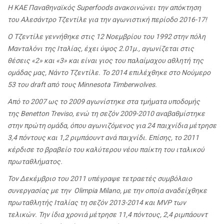
Η ΚΑΕ Παναθηναϊκός Superfoods ανακοινώνει την απόκτηση
του Αλεσάντρο Τζεντίλε για την αγωνιστική περίοδο 2016-17!
Ο Τζεντίλε γεννήθηκε στις 12 Νοεμβρίου του 1992 στην πόλη
Μανταλόνι της Ιταλίας, έχει ύψος 2.01μ., αγωνίζεται στις
θέσεις «2» και «3» και είναι γιος του παλαίμαχου αθλητή της
ομάδας μας, Νάντο Τζεντίλε. Το 2014 επιλέχθηκε στο Νούμερο
53 του draft από τους Minnesota Timberwolves.
Από το 2007 ως το 2009 αγωνίστηκε στα τμήματα υποδομής
της Benetton Treviso, ενώ τη σεζόν 2009-2010 αναβαθμίστηκε
στην πρώτη ομάδα, όπου αγωνιζόμενος για 24 παιχνίδια μέτρησε
3,4 πόντους και 1,2 ριμπάουντ ανά παιχνίδι. Επίσης, το 2011
κέρδισε το βραβείο του καλύτερου νέου παίκτη του ιταλικού
πρωταθλήματος.
Τον Δεκέμβριο του 2011 υπέγραψε τετραετές συμβόλαιο
συνεργασίας με την Olimpia Milano, με την οποία αναδείχθηκε
πρωταθλητής Ιταλίας τη σεζόν 2013-2014 και MVP των
τελικών. Την ίδια χρονιά μέτρησε 11,4 πόντους, 2,4 ριμπάουντ