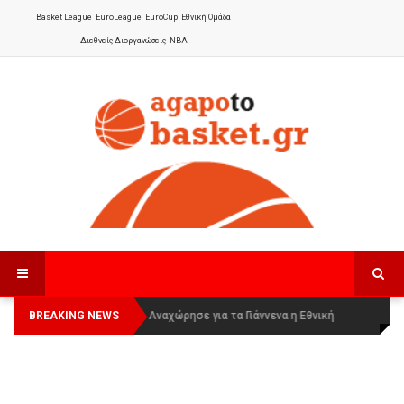
Basket League
EuroLeague
EuroCup
Εθνική Ομάδα
Διεθνείς Διοργανώσεις
NBA
BREAKING NEWS
Οι Πάνθηρες Καβάλας στην Women
Αναχώρησε για τα Γιάννενα η Εθνική
Basketball League 1
Γυναικών
: