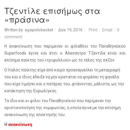
Τζεντίλε επισήμως στα
«πράσινα»
Written by
agapotobasket
Δεκ 19, 2016
Print
Email
0
comment
Η ανακοίνωση που περίμεναν οι φίλαθλοι του Παναθηναϊκού
Superfoods
έγινε και έτσι ο Αλεσάντρο Τζεντίλε είναι και
επίσημα παίκτης του «τριφυλλιού» ως το τέλος της σεζόν.
Ο Ιταλός παίκτης είχε από καιρό προαναγγείλει τη μεταγραφή
του και ο ίδιος έδειξε να μην κρατιέται να φορέσει τη φανέλα
που είχε τιμήσει και ο πατέρας του, φτάνοντας, μάλιστα, ως την
κατάκτηση της Ευρωλίγκας.
Τα ίδιο και οι φίλοι του Παναθηναϊκού που περίμεναν την
οριστικοποίηση της συμφωνίας, η οποία έγινε με την επίσημη
ανακοίνωση της απόκτησής του.
Η
ανακοίνωση