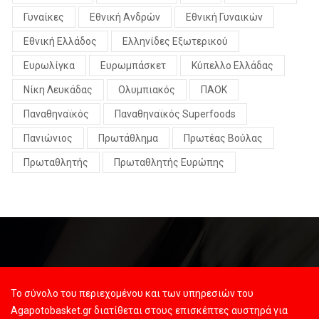
Γυναίκες
Εθνική Ανδρών
Εθνική Γυναικών
Εθνική Ελλάδος
Ελληνίδες Εξωτερικού
Ευρωλίγκα
Ευρωμπάσκετ
Κύπελλο Ελλάδας
Νίκη Λευκάδας
Ολυμπιακός
ΠΑΟΚ
Παναθηναϊκός
Παναθηναϊκός Superfoods
Πανιώνιος
Πρωτάθλημα
Πρωτέας Βούλας
Πρωταθλητής
Πρωταθλητής Ευρώπης
Το σύνολο του περιεχομένου και των υπηρεσιών του
Agapotobasket.gr διατίθεται στους επισκέπτες αυστηρά για