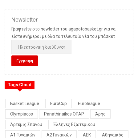
Newsletter
Γραφτείτε στο newletter του agapotobasket.gr για να
είστε ενήμεροι με όλα τα τελευταία νέα του μπάσκετ
Tags Cloud
Basket League
EuroCup
Euroleague
Olympiacos
Panathinaikos OPAP
Άρης
Άρτεμις Σπανού
Έλληνες Εξωτερικού
Α1 Γυναικών
Α2 Γυναικών
ΑΕΚ
Αθηναικός