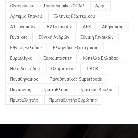
Olympiacos
Panathinaikos OPAP
Άρης
Άρτεμις Σπανού
Έλληνες Εξωτερικού
Α1 Γυναικών
Α2 Γυναικών
ΑΕΚ
Αθηναικός
Γυναίκες
Εθνική Ανδρών
Εθνική Γυναικών
Εθνική Ελλάδος
Ελληνίδες Εξωτερικού
Ευρωλίγκα
Ευρωμπάσκετ
Κύπελλο Ελλάδας
Νίκη Λευκάδας
Ολυμπιακός
ΠΑΟΚ
Παναθηναϊκός
Παναθηναϊκός Superfoods
Πανιώνιος
Πρωτάθλημα
Πρωτέας Βούλας
Πρωταθλητής
Πρωταθλητής Ευρώπης