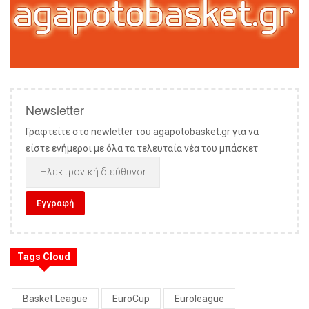
Newsletter
Γραφτείτε στο newletter του agapotobasket.gr για να
είστε ενήμεροι με όλα τα τελευταία νέα του μπάσκετ
Tags Cloud
Basket League
EuroCup
Euroleague