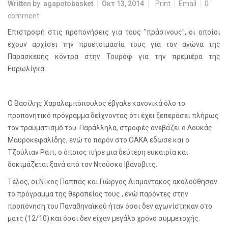
Written by
agapotobasket
Οκτ 13, 2014
Print
Email
0
comment
Επιστροφή στις προπονήσεις για τους "πράσινους", οι οποίοι
έχουν αρχίσει την προετοιμασία τους για τον αγώνα της
Παρασκευής κόντρα στην Τουρόφ για την πρεμιέρα της
Ευρωλίγκα.
Ο Βασίλης Χαραλαμπόπουλος έβγαλε κανονικά όλο το
προπονητικό πρόγραμμα δείχνοντας ότι έχει ξεπεράσει πλήρως
τον τραυματισμό του. Παράλληλα, στροφές ανεβάζει ο Λουκάς
Μαυροκεφαλίδης, ενώ το παρόν στο ΟΑΚΑ εδωσε και ο
Τζούλιαν Ράιτ, ο όποιος πήρε μια δεύτερη ευκαιρία και
δοκιμάζεται ξανά από τον Ντούσκο Ιβάνοβιτς.
Τέλος, οι Νίκος Παππάς και Γιώργος Διαμαντάκος ακολούθησαν
το πρόγραμμα της θεραπείας τους , ενώ παρόντες στην
προπόνηση του Παναθηναϊκού ήταν όσοι δεν αγωνίστηκαν στο
ματς (12/10) και όσοι δεν είχαν μεγάλο χρόνο συμμετοχής.