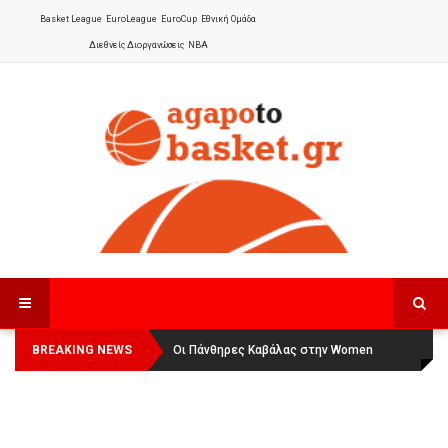
Basket League
EuroLeague
EuroCup
Εθνική Ομάδα
Διεθνείς Διοργανώσεις
NBA
BREAKING NEWS
Οι Πάνθηρες Καβάλας στην Women
Αναχώρησε για τα Γιάννενα η Εθνική
Basketball League 1
Γυναικών
: