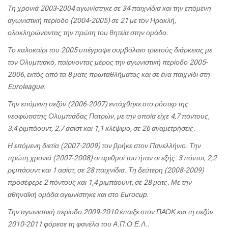
Τη χρονιά 2003-2004 αγωνίστηκε σε 34 παιχνίδια και την επόμενη
αγωνιστική περίοδο (2004-2005) σε 21 με τον Ηρακλή,
ολοκληρώνοντας την πρώτη του θητεία στην ομάδα.
Το καλοκαίρι του 2005 υπέγραψε συμβόλαιο τριετούς διάρκειας με
τον Ολυμπιακό, παίρνοντας μέρος την αγωνιστική περίοδο 2005-
2006, εκτός από τα 8 ματς πρωταθλήματος και σε ένα παιχνίδι στη
Euroleague.
Την επόμενη σεζόν (2006-2007) εντάχθηκε στο ρόστερ της
νεοφώτιστης Ολυμπιάδας Πατρών, με την οποία είχε 4,7 πόντους,
3,4 ριμπάουντ, 2,7 ασίστ και 1,1 κλέψιμο, σε 26 αναμετρήσεις.
Η επόμενη διετία (2007-2009) τον βρήκε στον Πανελλήνιο. Την
πρώτη χρονιά (2007-2008) οι αριθμοί του ήταν οι εξής: 3 πόντοι, 2,2
ριμπάουντ και 1 ασίστ, σε 28 παιχνίδια. Τη δεύτερη (2008-2009)
προσέφερε 2 πόντους και 1,4 ριμπάουντ, σε 28 ματς. Με την
αθηναϊκή ομάδα αγωνίστηκε και στο Eurocup.
Την αγωνιστική περίοδο 2009-2010 έπαιξε στον ΠΑΟΚ και τη σεζόν
2010-2011 φόρεσε τη φανέλα του Α.Π.Ο.Ε.Λ..