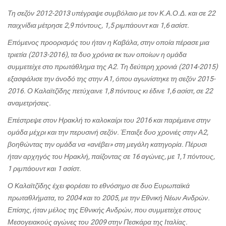
Τη σεζόν 2012-2013 υπέγραψε συμβόλαιο με τον Κ.Α.Ο.Δ. και σε 22
παιχνίδια μέτρησε 2,9 πόντους, 1,5 ριμπάουντ και 1,6 ασίστ.
Επόμενος προορισμός του ήταν η Καβάλα, στην οποία πέρασε μια
τριετία (2013-2016), τα δυο χρόνια εκ των οποίων η ομάδα
συμμετείχε στο πρωτάθλημα της Α2. Τη δεύτερη χρονιά (2014-2015)
εξασφάλισε την άνοδό της στην Α1, όπου αγωνίστηκε τη σεζόν 2015-
2016. Ο Καλαϊτζίδης πετύχαινε 1,8 πόντους κι έδινε 1,6 ασίστ, σε 22
αναμετρήσεις.
Επέστρεψε στον Ηρακλή το καλοκαίρι του 2016 και παρέμεινε στην
ομάδα μέχρι και την περυσινή σεζόν. Έπαιξε δυο χρονιές στην Α2,
βοηθώντας την ομάδα να «ανέβει» στη μεγάλη κατηγορία. Πέρυσι
ήταν αρχηγός του Ηρακλή, παίζοντας σε 16 αγώνες, με 1,1 πόντους,
1 ριμπάουντ και 1 ασίστ.
Ο Καλαϊτζίδης έχει φορέσει το εθνόσημο σε δυο Ευρωπαϊκά
πρωταθλήματα, το 2004 και το 2005, με την Εθνική Νέων Ανδρών.
Επίσης, ήταν μέλος της Εθνικής Ανδρών, που συμμετείχε στους
Μεσογειακούς αγώνες του 2009 στην Πεσκάρα της Ιταλίας.