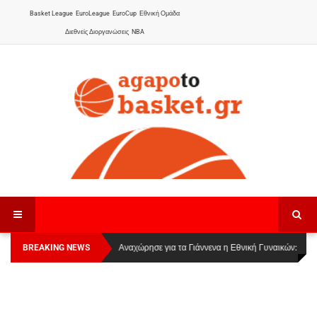
Basket League
EuroLeague
EuroCup
Εθνική Ομάδα
Διεθνείς Διοργανώσεις
NBA
BREAKING NEWS
Οι Πάνθηρες Καβάλας στην Women Basketball
Αναχώρησε για τα Γιάννενα η Εθνική Γυναικών
:
League 1