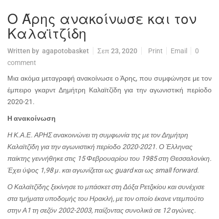
Ο Άρης ανακοίνωσε και τον
Καλαϊτζίδη
Written by
agapotobasket
Σεπ 23, 2020
Print
Email
0
comment
Μια ακόμα μεταγραφή ανακοίνωσε ο Άρης, που συμφώνησε με τον
έμπειρο γκαρντ Δημήτρη Καλαϊτζίδη για την αγωνιστική περίοδο
2020-21.
Η ανακοίνωση
Η Κ.Α.Ε. ΑΡΗΣ ανακοινώνει τη συμφωνία της με τον Δημήτρη
Καλαϊτζίδη για την αγωνιστική περίοδο 2020-2021. Ο Έλληνας
παίκτης γεννήθηκε στις 15 Φεβρουαρίου του 1985 στη Θεσσαλονίκη.
Έχει ύψος 1,98 μ. και αγωνίζεται ως guard και ως small forward.
Ο Καλαϊτζίδης ξεκίνησε το μπάσκετ στη Δόξα Ρετζικίου και συνέχισε
στα τμήματα υποδομής του Ηρακλή, με τον οποίο έκανε ντεμπούτο
στην Α1 τη σεζόν 2002-2003, παίζοντας συνολικά σε 12 αγώνες.