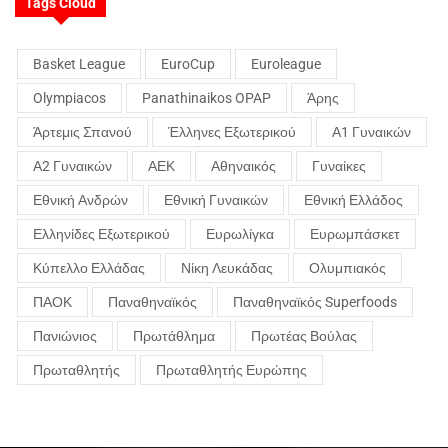
Tags Cloud
Basket League
EuroCup
Euroleague
Olympiacos
Panathinaikos OPAP
Άρης
Άρτεμις Σπανού
Έλληνες Εξωτερικού
Α1 Γυναικών
Α2 Γυναικών
ΑΕΚ
Αθηναικός
Γυναίκες
Εθνική Ανδρών
Εθνική Γυναικών
Εθνική Ελλάδος
Ελληνίδες Εξωτερικού
Ευρωλίγκα
Ευρωμπάσκετ
Κύπελλο Ελλάδας
Νίκη Λευκάδας
Ολυμπιακός
ΠΑΟΚ
Παναθηναϊκός
Παναθηναϊκός Superfoods
Πανιώνιος
Πρωτάθλημα
Πρωτέας Βούλας
Πρωταθλητής
Πρωταθλητής Ευρώπης