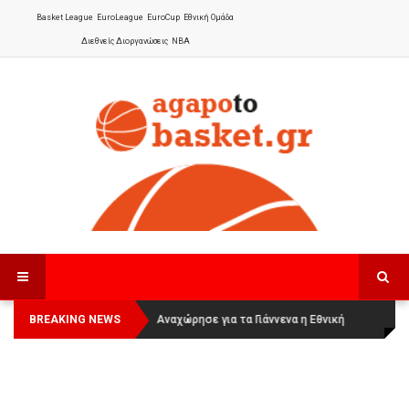
Basket League
EuroLeague
EuroCup
Εθνική Ομάδα
Διεθνείς Διοργανώσεις
NBA
BREAKING NEWS
Οι Πάνθηρες Καβάλας στην Women
Αναχώρησε για τα Γιάννενα η Εθνική
Basketball League 1
Γυναικών
: