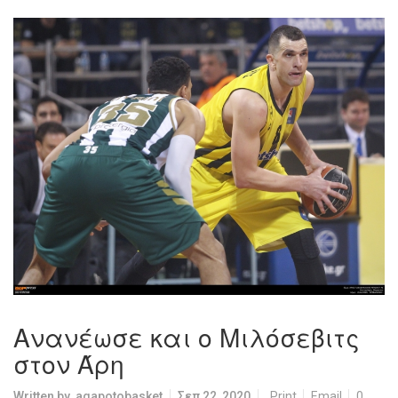
Ανανέωσε και ο Μιλόσεβιτς
στον Άρη
Written by
agapotobasket
Σεπ 22, 2020
Print
Email
0