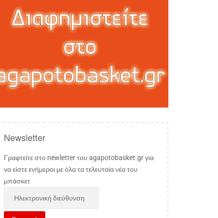
Newsletter
Γραφτείτε στο newletter του agapotobasket.gr για
να είστε ενήμεροι με όλα τα τελευταία νέα του
μπάσκετ