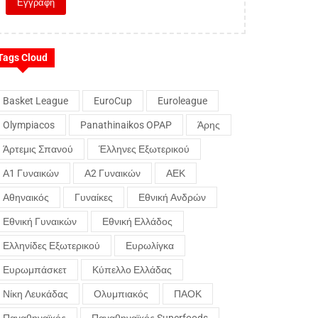
Tags Cloud
Basket League
EuroCup
Euroleague
Olympiacos
Panathinaikos OPAP
Άρης
Άρτεμις Σπανού
Έλληνες Εξωτερικού
Α1 Γυναικών
Α2 Γυναικών
ΑΕΚ
Αθηναικός
Γυναίκες
Εθνική Ανδρών
Εθνική Γυναικών
Εθνική Ελλάδος
Ελληνίδες Εξωτερικού
Ευρωλίγκα
Ευρωμπάσκετ
Κύπελλο Ελλάδας
Νίκη Λευκάδας
Ολυμπιακός
ΠΑΟΚ