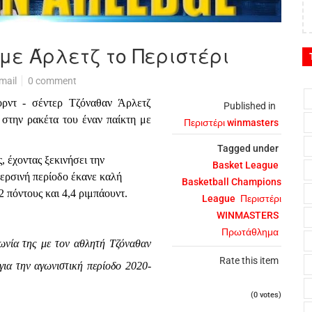
ε Άρλετζ το Περιστέρι
mail
0 comment
ορντ - σέντερ Τζόναθαν Άρλετζ
Published in
στην ρακέτα του έναν παίκτη με
Περιστέρι winmasters
Tagged under
, έχοντας ξεκινήσει την
Basket League
περσινή περίοδο έκανε καλή
Basketball Champions
2 πόντους και 4,4 ριμπάουντ.
League
Περιστέρι
WINMASTERS
Πρωτάθλημα
ωνία της με τον αθλητή Τζόναθαν
Rate this item
για την αγωνιστική περίοδο 2020-
(0 votes)