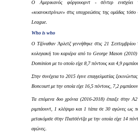
Ο Αμερικανός φόργουορντ - σέντερ ενισχύε
«κυανοκιτρίνων» στις υποχρεώσεις της ομάδας τόσο
League.
Who is who
Ο Τζόναθαν Άρλετζ γεννήθηκε στις 21 Σεπτεμβρίου 
κολεγιακή του καριέρα από το George Mason (2010) 
Dominion με το οποίο είχε 8,7 πόντους και 4,9 ριμπάο
Στην συνέχεια το 2015 έγινε επαγγελματίας ξεκινώντα
Boncourt με την οποία είχε 16,5 πόντους, 7,2 ριμπάουντ
Τα επόμενα δυο χρόνια (2016-2018) έπαιξε στην Α2 
ριμπάουντ, 1 κλέψιμο και 1 τάπα σε 30 αγώνες ως π
μετακόμισε στην Πιατσέντζα με την οποία είχε 14 πόντ
αγώνες.