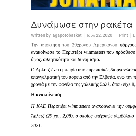
Δυνάμωσε στην ρακέτα μ
Written by
agapotobasket
Ιουλ 22, 2020
Print
E
Την απόκτηση του 29χρονου Αμερικανού
φόργου
ανακοίνωσε το Περιστέρι
winmasters
που πρόσθεσε 
ύψος, αθλητικότητα και δυναμισμό.
Ο Άρλετζ έχει εμπειρία από ευρωπαϊκές διοργανώσεις
επαγγελματική του πορεία από την Ελβετία, ενώ την 
χρονιά με την φανέλα της γαλλικής Σολέ, όπου είχε 8,
Η ανακοίνωση
Η ΚΑΕ Περιστέρι winmasters ανακοινώνει την συμφ
Άρλετζ (29 χρ., 2,08), ο οποίος υπέγραψε συμβόλαιο 
2021.