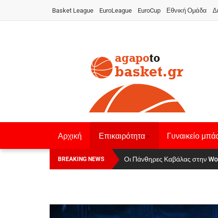
Basket League
EuroLeague
EuroCup
Εθνική Ομάδα
Δ
Αρχική
Επικαιρότητα
Γυναικείο μπά
Οι Πάνθηρες Καβάλας στην Women
Αναχώρησε για τα Γιάννενα η Ε
BREAKING NEWS