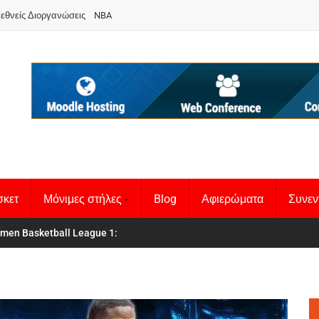
ιεθνείς Διοργανώσεις
NBA
σκετ
Μόνιμες στήλες
Blog
Αφιερώματα
Συνεν
 Basketball League 1
θνική Γυναικών
: