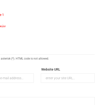
e 1
ικών
 asterisk (*). HTML code is not allowed.
Website URL