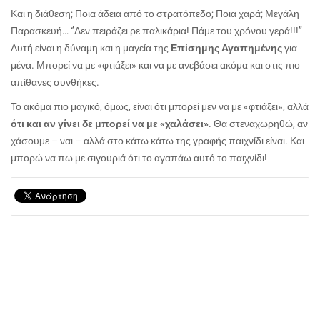
Και η διάθεση; Ποια άδεια από το στρατόπεδο; Ποια χαρά; Μεγάλη
Παρασκευή… ‘’Δεν πειράζει ρε παλικάρια! Πάμε του χρόνου γερά!!!’’
Αυτή είναι η δύναμη και η μαγεία της
Επίσημης Αγαπημένης
για
μένα. Μπορεί να με «φτιάξει» και να με ανεβάσει ακόμα και στις πιο
απίθανες συνθήκες.
Το ακόμα πιο μαγικό, όμως, είναι ότι μπορεί μεν να με «φτιάξει», αλλά
ότι και αν γίνει δε μπορεί να με «χαλάσει»
. Θα στεναχωρηθώ, αν
χάσουμε – ναι – αλλά στο κάτω κάτω της γραφής παιχνίδι είναι. Και
μπορώ να πω με σιγουριά ότι το αγαπάω αυτό το παιχνίδι!