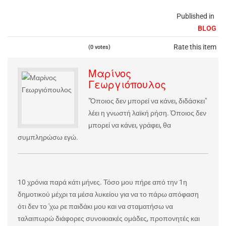
Published in
BLOG
Rate this item
(0 votes)
Μαρίνος
Γεωργιόπουλος
"Όποιος δεν μπορεί να κάνει, διδάσκει"
λέει η γνωστή λαϊκή ρήση. Όποιος δεν
μπορεί να κάνει, γράφει, θα
συμπληρώσω εγώ.
10 χρόνια παρά κάτι μήνες. Τόσο μου πήρε από την 1η
δημοτικού μέχρι τα μέσα λυκείου για να το πάρω απόφαση
ότι δεν το 'χω ρε παιδάκι μου και να σταματήσω να
ταλαιπωρώ διάφορες συνοικιακές ομάδες, προπονητές και