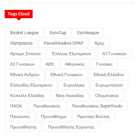
Tags Cloud
Basket League
EuroCup
Euroleague
Olympiacos
Panathinaikos OPAP
Άρης
Άρτεμις Σπανού
Έλληνες Εξωτερικού
Α1 Γυναικών
Α2 Γυναικών
ΑΕΚ
Αθηναικός
Γυναίκες
Εθνική Ανδρών
Εθνική Γυναικών
Εθνική Ελλάδος
Ελληνίδες Εξωτερικού
Ευρωλίγκα
Ευρωμπάσκετ
Κύπελλο Ελλάδας
Νίκη Λευκάδας
Ολυμπιακός
ΠΑΟΚ
Παναθηναϊκός
Παναθηναϊκός Superfoods
Πανιώνιος
Πρωτάθλημα
Πρωτέας Βούλας
Πρωταθλητής
Πρωταθλητής Ευρώπης