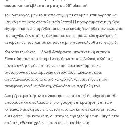
ακόμα και αν έβλεπα το ματς σε 50’’ plasma
!
Το μόνο άγχος, μην έρθει από στιγμή σε στιγμή η επιθεώρηση και
μας κόψει το ματς στα τελευταία λεπτά! Η προγραμματισμένη ώρα
είχε έρθει και είχε παρέλθει και φυσικά κανείς δεν ήρθε πριν τελειώσει
το παιχνίδι. Δεν υπήρχε άνθρωπος στο στρατόπεδο φαντάρος ή
αξιωματικός που κάπου κάπως να μην παρακολουθεί το παιχνίδι.
Και όταν τελείωσε… Ηδονή!
Απέραντη μπασκετική ευτυχία
.
Συναισθήματα που μπορεί να φαίνονται υπερβολικά, αλλά που
μόνο ο αθλητισμός μπορεί να μεταδώσει αυθόρμητα και
ταυτόχρονα σε εκατομμύρια ανθρώπους. Ειδικά αν είναι
απαλλαγμένος από τα οπαδικά κασκόλ και ντυμένος με την
περήφανη, αγνή, ανόθευτη, γαλανόλευκη περιβολή του.
Δύο μέρες μετά, ήταν ο τελικός και – ω τι ευτυχία! – είχα άδεια! Θα
μπορούσα να απολαύσω την
σίγουρη επικράτηση επί των
Ισπανών
με όλη μου την άνεση από τον καναπέ και να μη χάσω
ούτε φάση. Την κατάληξη, δυστυχώς, την ξέρουμε όλη. Πικρή ήττα
από την, εδώ και χρόνια, μπασκετική μας Νέμεση.