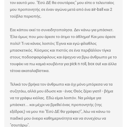
τον εαυτό μου. "Εσύ ΔΕ θα σουτάρεις" μου είπε ο τελευταίος
μου προπονητής σε έναν αγώνα μετά από ένα air-ball και 2
τούβλα περιοπής.
Εεε κάπου εκεί το συνειδητοποίησα. Δεν κάνω για μπάσκετ.
Έλα όμως που μου άρεσε το άτιμο το άθλημα! Και μου άρεσε
πολύ! Τι να κάνεις λοιπόν; Έγινα και εγώ φίλαθλος
μπασκετικός. Κόσμιος και πιστός σε ένα περιβάλλον τίγκα
στους ποδοσφαιρόφιλους και έψαχνα να βρω άνθρωπο με το
τουφέκι να πω καμιά κουβέντα για pick n roll, box out και άλλα
τέτοια ακαταλαβίστικα.
Τελικά τον βρήκα τον άνθρωπο και όχι μόνο μπόρεσα να τα
συζητάω, αλλά μου έδωσε και - ένας Θεός ξέρει γιατί! - βήμα
να τα γράφω κιόλας. Εδώ είμαι λοιπόν. Να μιλάμε για
μπάσκετ... και μέχρι να βρεθεί ένας προπονητής (της
εξέδρας) να μου πει "Εσύ ΔΕ θα γράφεις!", λέω να κάνω το
παιδικό μου όνειρο καθημερινότητα και να συνεχίσω να
"σουτάρω".