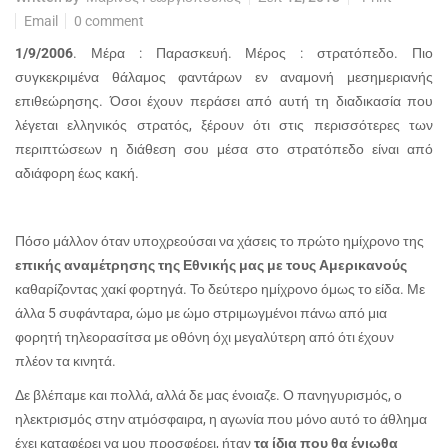
Email
0 comment
1/9/2006
. Μέρα : Παρασκευή. Μέρος : στρατόπεδο. Πιο
συγκεκριμένα θάλαμος φαντάρων εν αναμονή μεσημεριανής
επιθεώρησης. Όσοι έχουν περάσει από αυτή τη διαδικασία που
λέγεται ελληνικός στρατός, ξέρουν ότι στις περισσότερες των
περιπτώσεων η διάθεση σου μέσα στο στρατόπεδο είναι από
αδιάφορη έως κακή.
Πόσο μάλλον όταν υποχρεούσαι να χάσεις το πρώτο ημίχρονο της
επικής αναμέτρησης της Εθνικής μας με τους Αμερικανούς
καθαρίζοντας χακί φορτηγά. Το δεύτερο ημίχρονο όμως το είδα. Με
άλλα 5 συφάνταρα, ώμο με ώμο στριμωγμένοι πάνω από μια
φορητή τηλεορασίτσα με οθόνη όχι μεγαλύτερη από ότι έχουν
πλέον τα κινητά.
Δε βλέπαμε και πολλά, αλλά δε μας ένοιαζε. Ο πανηγυρισμός, ο
ηλεκτρισμός στην ατμόσφαιρα, η αγωνία που μόνο αυτό το άθλημα
έχει καταφέρει να μου προσφέρει, ήταν
τα ίδια που θα ένιωθα