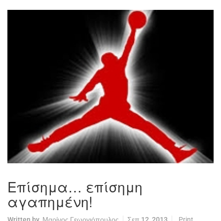
Επίσημα… επίσημη
αγαπημένη!
Written by
Μαρίνος Γεωργιόπουλος
Σεπ 12, 2013
Print