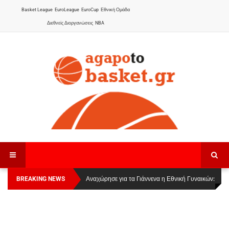
Basket League
EuroLeague
EuroCup
Εθνική Ομάδα
Διεθνείς Διοργανώσεις
NBA
BREAKING NEWS
Οι Πάνθηρες Καβάλας στην Women Basketball
Αναχώρησε για τα Γιάννενα η Εθνική Γυναικών
:
League 1