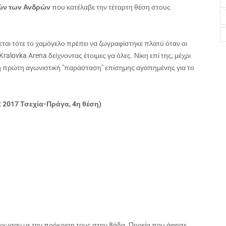
ών των Ανδρών
που κατέλαβε την τέταρτη θέση στους
εται τότε το χαμόγελο πρέπει να ζωγραφίστηκε πλατύ όταν οι
lovka Arena δείχνοντας έτοιμες γα όλες. Νίκη επί της, μέχρι
η πρώτη αγωνιστική "παράσταση" επίσημης αγαπημένης για το
 2017 Τσεχία-Πράγα, 4η θέση)
κλήρωσαν με την πρόκριση τους στην 8άδα. Πορεία που άφησε