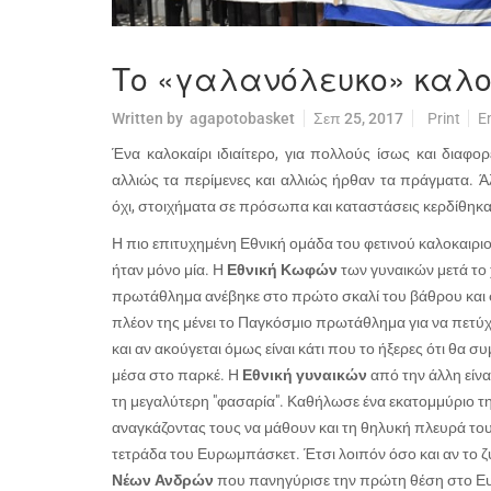
Το «γαλανόλευκο» καλο
Written by
agapotobasket
Σεπ 25, 2017
Print
E
Ένα καλοκαίρι ιδιαίτερο, για πολλούς ίσως και διαφο
αλλιώς τα περίμενες και αλλιώς ήρθαν τα πράγματα. Άλ
όχι, στοιχήματα σε πρόσωπα και καταστάσεις κερδίθηκα
Η πιο επιτυχημένη Εθνική ομάδα του φετινού καλοκαιριο
ήταν μόνο μία. Η
Εθνική Κωφών
των γυναικών μετά το
πρωτάθλημα ανέβηκε στο πρώτο σκαλί του βάθρου και
πλέον της μένει το Παγκόσμιο πρωτάθλημα για να πετύχ
και αν ακούγεται όμως είναι κάτι που το ήξερες ότι θα σ
μέσα στο παρκέ. Η
Εθνική γυναικών
από την άλλη είν
τη μεγαλύτερη "φασαρία". Καθήλωσε ένα εκατομμύριο τη
αναγκάζοντας τους να μάθουν και τη θηλυκή πλευρά το
τετράδα του Ευρωμπάσκετ. Έτσι λοιπόν όσο και αν το ζύγ
Νέων Ανδρών
που πανηγύρισε την πρώτη θέση στο Ε