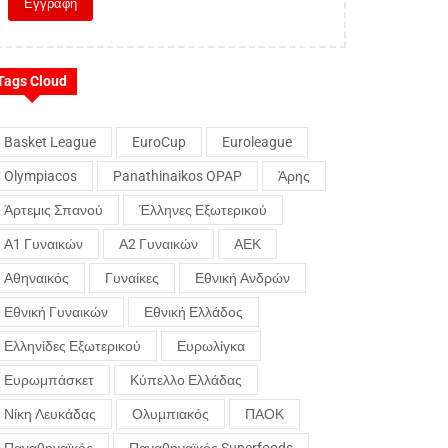
Tags Cloud
Basket League
EuroCup
Euroleague
Olympiacos
Panathinaikos OPAP
Άρης
Άρτεμις Σπανού
Έλληνες Εξωτερικού
Α1 Γυναικών
Α2 Γυναικών
ΑΕΚ
Αθηναικός
Γυναίκες
Εθνική Ανδρών
Εθνική Γυναικών
Εθνική Ελλάδος
Ελληνίδες Εξωτερικού
Ευρωλίγκα
Ευρωμπάσκετ
Κύπελλο Ελλάδας
Νίκη Λευκάδας
Ολυμπιακός
ΠΑΟΚ