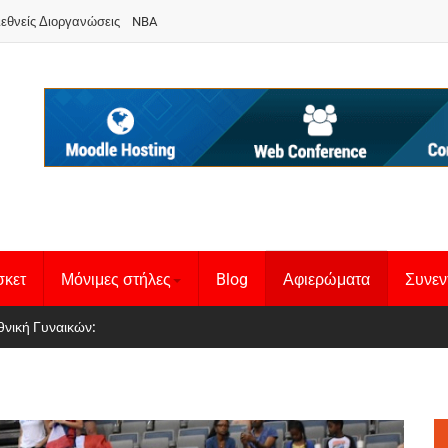
ιεθνείς Διοργανώσεις
NBA
σκετ
Μόνιμες στήλες
Blog
Αφιερώματα
Συνεν
 Basketball League 1
θνική Γυναικών
: