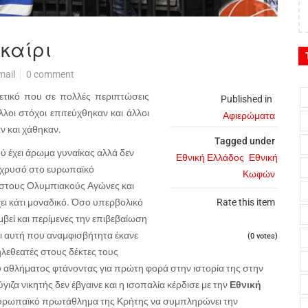
καίρι
mail
0 comment
ρετικό που σε πολλές περιπτώσεις
Published in
λοι στόχοι επιτεύχθηκαν και άλλοι
Αφιερώματα
ν και χάθηκαν.
Tagged under
ύ έχει άρωμα γυναίκας αλλά δεν
Εθνική Ελλάδος
Εθνική
 χρυσό στο ευρωπαϊκό
Κωφών
 στους Ολυμπιακούς Αγώνες και
ει κάτι μοναδικό. Όσο υπερβολικό
Rate this item
υμβεί και περίμενες την επιβεβαίωση
αι αυτή που αναμφισβήτητα έκανε
(0 votes)
λεθεατές στους δέκτες τους
υ αθλήματος φτάνοντας για πρώτη φορά στην ιστορία της στην
ιζα νικητής δεν έβγαινε και η ισοπαλία κέρδισε με την
Εθνική
υρωπαϊκό πρωτάθλημα της Κρήτης να συμπληρώνει την