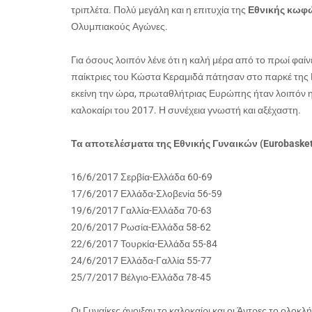
τριπλέτα. Πολύ μεγάλη και η επιτυχία της
Εθνικής κωφ
Ολυμπιακούς Αγώνες.
Για όσους λοιπόν λένε ότι η καλή μέρα από το πρωί φαίν
παίκτριες του Κώστα Κεραμιδά πάτησαν στο παρκέ της Kra
εκείνη την ώρα, πρωταθλήτριας Ευρώπης ήταν λοιπόν 
καλοκαίρι του 2017. Η συνέχεια γνωστή και αξέχαστη.
Τα αποτελέσματα της Εθνικής Γυναικών (Eurobasket
16/6/2017 Σερβία-Ελλάδα 60-69
17/6/2017 Ελλάδα-Σλοβενία 56-59
19/6/2017 Γαλλία-Ελλάδα 70-63
20/6/2017 Ρωσία-Ελλάδα 58-62
22/6/2017 Τουρκία-Ελλάδα 55-84
24/6/2017 Ελλάδα-Γαλλία 55-77
25/7/2017 Βέλγιο-Ελλάδα 78-45
Οι Γυναίκες άνοιξαν το καλοκαίρι και οι Άντρες το ολο