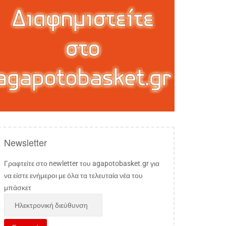
Newsletter
Γραφτείτε στο newletter του agapotobasket.gr για
να είστε ενήμεροι με όλα τα τελευταία νέα του
μπάσκετ