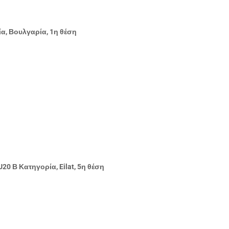
α, Βουλγαρία, 1η θέση
0 Β Κατηγορία, Eilat, 5η θέση