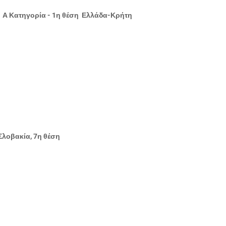
 Α Κατηγορία - 1η θέση Ελλάδα-Κρήτη
Σλοβακία, 7η θέση