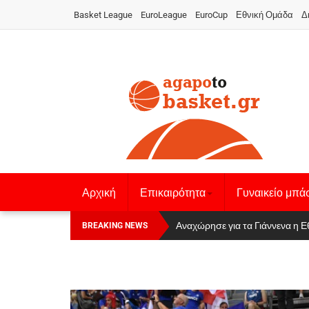
Basket League
EuroLeague
EuroCup
Εθνική Ομάδα
Δ
Αρχική
Επικαιρότητα
Γυναικείο μπά
Οι Πάνθηρες Καβάλας στην Women
Αναχώρησε για τα Γιάννενα η Ε
BREAKING NEWS