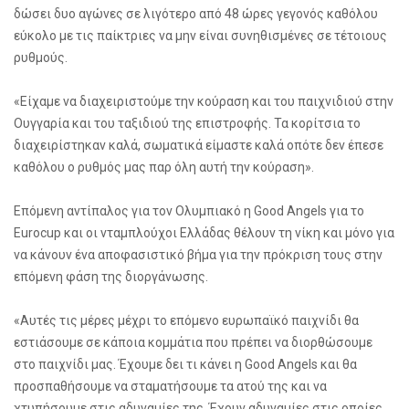
δώσει δυο αγώνες σε λιγότερο από 48 ώρες γεγονός καθόλου
εύκολο με τις παίκτριες να μην είναι συνηθισμένες σε τέτοιους
ρυθμούς.
«Είχαμε να διαχειριστούμε την κούραση και του παιχνιδιού στην
Ουγγαρία και του ταξιδιού της επιστροφής. Τα κορίτσια το
διαχειρίστηκαν καλά, σωματικά είμαστε καλά οπότε δεν έπεσε
καθόλου ο ρυθμός μας παρ όλη αυτή την κούραση».
Επόμενη αντίπαλος για τον Ολυμπιακό η Good Angels για το
Eurocup και οι νταμπλούχοι Ελλάδας θέλουν τη νίκη και μόνο για
να κάνουν ένα αποφασιστικό βήμα για την πρόκριση τους στην
επόμενη φάση της διοργάνωσης.
«Αυτές τις μέρες μέχρι το επόμενο ευρωπαϊκό παιχνίδι θα
εστιάσουμε σε κάποια κομμάτια που πρέπει να διορθώσουμε
στο παιχνίδι μας. Έχουμε δει τι κάνει η Good Angels και θα
προσπαθήσουμε να σταματήσουμε τα ατού της και να
χτυπήσουμε στις αδυναμίες της. Έχουν αδυναμίες στις οποίες