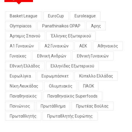
Basket League
EuroCup
Euroleague
Olympiacos
Panathinaikos OPAP
Άρης
Άρτεμις Σπανού
Έλληνες Εξωτερικού
Α1 Γυναικών
Α2 Γυναικών
ΑΕΚ
Αθηναικός
Γυναίκες
Εθνική Ανδρών
Εθνική Γυναικών
Εθνική Ελλάδος
Ελληνίδες Εξωτερικού
Ευρωλίγκα
Ευρωμπάσκετ
Κύπελλο Ελλάδας
Νίκη Λευκάδας
Ολυμπιακός
ΠΑΟΚ
Παναθηναϊκός
Παναθηναϊκός Superfoods
Πανιώνιος
Πρωτάθλημα
Πρωτέας Βούλας
Πρωταθλητής
Πρωταθλητής Ευρώπης