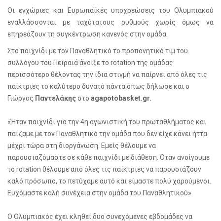
Οι εγχώριες και Ευρωπαϊκές υποχρεώσεις του Ολυμπιακού
εναλλάσσονται με ταχύτατους ρυθμούς χωρίς όμως να
επηρεάζουν τη συγκέντρωση κανενός στην ομάδα.
Στο παιχνίδι με τον Παναθλητικό το προπονητικό τιμ του
συλλόγου του Πειραιά άνοιξε το rotation της ομάδας
περισσότερο θέλοντας την ίδια στιγμή να παίρνει από όλες τις
παίκτριες το καλύτερο δυνατό πάντα όπως δήλωσε και ο
Γιώργος
Παντελάκης
στο
agapotobasket.gr.
«Ήταν παιχνίδι για την 4η αγωνιστική του πρωταθλήματος και
παίζαμε με τον Παναθλητικό την ομάδα που δεν είχε κάνει ήττα
μέχρι τώρα στη διοργάνωση. Εμείς θέλουμε να
παρουσιαζόμαστε σε κάθε παιχνίδι με διάθεση. Όταν ανοίγουμε
το rotation θέλουμε από όλες τις παίκτριες να παρουσιάζουν
καλό πρόσωπο, το πετύχαμε αυτό και είμαστε πολύ χαρούμενοι.
Ευχόμαστε καλή συνέχεια στην ομάδα του Παναθλητικού».
Ο Ολυμπιακός έχει κληθεί δυο συνεχόμενες εβδομάδες να