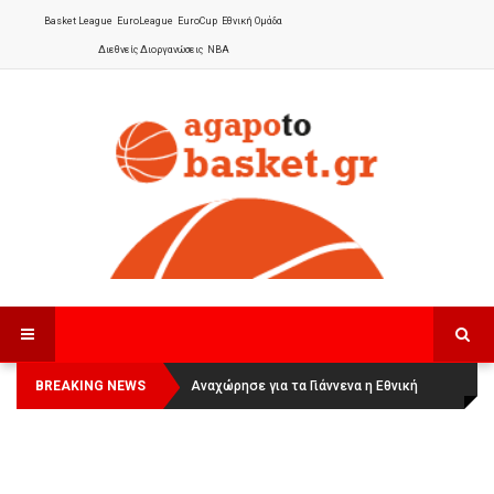
Basket League
EuroLeague
EuroCup
Εθνική Ομάδα
Διεθνείς Διοργανώσεις
NBA
BREAKING NEWS
Οι Πάνθηρες Καβάλας στην Women
Αναχώρησε για τα Γιάννενα η Εθνική
Basketball League 1
Γυναικών
: