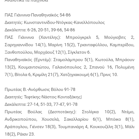
Αναλυτικά τα παιχνίδια
ΠΑΣ Γιάννινα-Παναθηναϊκός 54-86
Διαιτητές: Κωνσταντινίδου-Ντόγκας-Κανελλόπουλος
Δεκάλεπτα: 6-26, 20-51, 39-66, 54-86
ΠΑΣ Γιάννινα (Χαντέλης): Μπρούγκρελ 5, Μούγιοβιτς 2,
Σαρηγιαννίδου 14(1), Μαρίνη 15(2), Τριανταφύλλου, Καμπερίδου,
Ξανθοπούλου, Μορχάουζ 12(1), Σίγκλετον 6.
Παναθηναϊκός (Ερντέμ): Σταμολάμπρου 5(1), Κωτούλα, Μπράουν
13(2), Κουμαντσιώτου, Γαλανόπουλος 2, Σπανού 16, Πολυμένη
7(1), Βίτολα 6, Κριμίλη 21(7), Χατζηγιακουμή 6(1), Πρινς 10.
Πρωτέας Β.-Ανόρθωσις Βόλου 91-78
Διαιτητές: Τεφτίκης-Νάστος-Κονταξάκης|
Δεκάλεπτα: 27-14, 51-33, 77-47, 91-78
Πρωτέας Βούλας (Δεσποτάκης): Στολίγκα 10(2), Ντέμο,
Ανδρικοπούπου, Χουσελά, Σακελλαρίου 6(1), Μπόικο 8(1),
Αράπογλου, Γιένσεν 18(3), Τουμπανιάρη 4, Κουκουζέλη 3(1), Μάλι
18(2), Ράιαν 23.