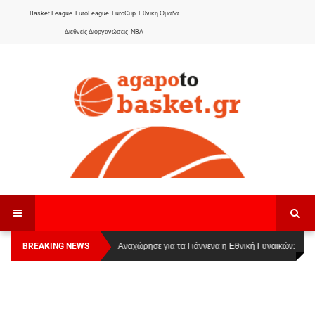
Basket League
EuroLeague
EuroCup
Εθνική Ομάδα
Διεθνείς Διοργανώσεις
NBA
BREAKING NEWS
Οι Πάνθηρες Καβάλας στην Women Basketball
Αναχώρησε για τα Γιάννενα η Εθνική Γυναικών
:
League 1