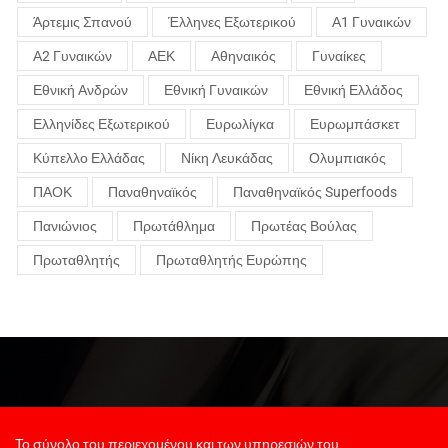
Άρτεμις Σπανού
Έλληνες Εξωτερικού
Α1 Γυναικών
Α2 Γυναικών
ΑΕΚ
Αθηναικός
Γυναίκες
Εθνική Ανδρών
Εθνική Γυναικών
Εθνική Ελλάδος
Ελληνίδες Εξωτερικού
Ευρωλίγκα
Ευρωμπάσκετ
Κύπελλο Ελλάδας
Νίκη Λευκάδας
Ολυμπιακός
ΠΑΟΚ
Παναθηναϊκός
Παναθηναϊκός Superfoods
Πανιώνιος
Πρωτάθλημα
Πρωτέας Βούλας
Πρωταθλητής
Πρωταθλητής Ευρώπης
Το σύνολο του περιεχομένου και των υπηρεσιών του