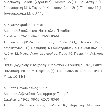
Ανόρθωση Βόλου (Στρατίκης): Μίνγκο 27(1), Σουλτάνη 9(1),
Σιουμουρέκη 3(1), Σαμαντά, Κουτσουνούρη 12(1), Τόμπσον 16(1),
Ταντουρόφσκα, Μπατλ 11.
Αθηναϊκός Qualco – ΠΑΟΚ
Διαιτητές: Σκουλαρίκης-Ναστούλης-Παπαδάκη
Δεκάλεπτα: 26-20, 49-42, 73-55, 90-68
Αθηναϊκός Qualco (Σπαθάρου): Ράτζα 5(1), Τσινέκε 12(3),
Χαιριστανίδου 5(1), Σταμάτη 4, Γουίντερμπερν 6, Παυλοπούλου 4,
Λούκα 12, Μίλερ, Αναστασοπούλου, Πρινς 10, Παρκς 14, Ανίγκουε
18.
ΠΑΟΚ (Αγγελίδης): Τσιχλάκη, Κυπριανού 2, Γουίλιαμς 25(3), Ράπτη,
Γιαννούδη, Ράτζα, Μέιμπρεϊ 20(4), Παπαϊωάννου 4, Ζορμπαλά 3,
Μπαντού 14(1).
Αμύντας-Παναθλητικός 83-96
Διαιτητές: Λεβεντάκος-Λιαρομμάτης-Τσουρή
Δεκάλεπτα: 19-29, 38-58, 62-76, 83-96
Αμύντας (Παπαναστασίου): Γκίλντεϊ 16, Μαργώνη, Μουστάκα,