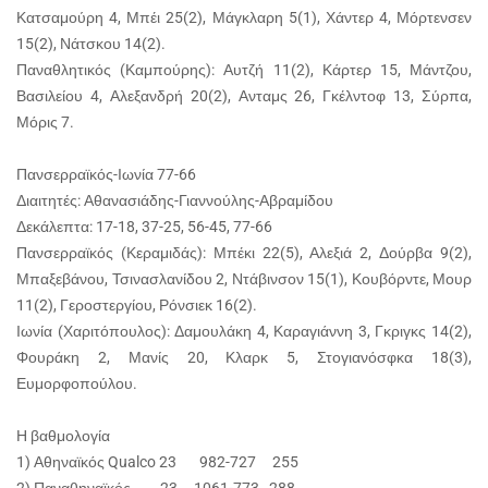
Κατσαμούρη 4, Μπέι 25(2), Μάγκλαρη 5(1), Χάντερ 4, Μόρτενσεν
15(2), Νάτσκου 14(2).
Παναθλητικός (Καμπούρης): Αυτζή 11(2), Κάρτερ 15, Μάντζου,
Βασιλείου 4, Αλεξανδρή 20(2), Ανταμς 26, Γκέλντοφ 13, Σύρπα,
Μόρις 7.
Πανσερραϊκός-Ιωνία 77-66
Διαιτητές: Αθανασιάδης-Γιαννούλης-Αβραμίδου
Δεκάλεπτα: 17-18, 37-25, 56-45, 77-66
Πανσερραϊκός (Κεραμιδάς): Μπέκι 22(5), Αλεξιά 2, Δούρβα 9(2),
Μπαξεβάνου, Τσινασλανίδου 2, Ντάβινσον 15(1), Κουβόρντε, Μουρ
11(2), Γεροστεργίου, Ρόνσιεκ 16(2).
Ιωνία (Χαριτόπουλος): Δαμουλάκη 4, Καραγιάννη 3, Γκριγκς 14(2),
Φουράκη 2, Μανίς 20, Κλαρκ 5, Στογιανόσφκα 18(3),
Ευμορφοπούλου.
Η βαθμολογία
1) Αθηναϊκός Qualco 23 982-727 255