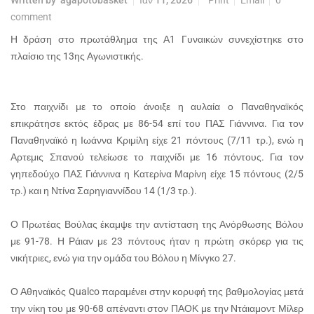
Written by
agapotobasket
Ιαν 11, 2026
Print
Email
0
comment
Η δράση στο πρωτάθλημα της Α1 Γυναικών συνεχίστηκε στο
πλαίσιο της 13ης Αγωνιστικής.
Στο παιχνίδι με το οποίο άνοιξε η αυλαία ο Παναθηναϊκός
επικράτησε εκτός έδρας με 86-54 επί του ΠΑΣ Γιάννινα. Για τον
Παναθηναϊκό η Ιωάννα Κριμίλη είχε 21 πόντους (7/11 τρ.), ενώ η
Αρτεμις Σπανού τελείωσε το παιχνίδι με 16 πόντους. Για τον
γηπεδούχο ΠΑΣ Γιάννινα η Κατερίνα Μαρίνη είχε 15 πόντους (2/5
τρ.) και η Ντίνα Σαρηγιαννίδου 14 (1/3 τρ.).
Ο Πρωτέας Βούλας έκαμψε την αντίσταση της Ανόρθωσης Βόλου
με 91-78. Η Ράιαν με 23 πόντους ήταν η πρώτη σκόρερ για τις
νικήτριες, ενώ για την ομάδα του Βόλου η Μίνγκο 27.
Ο Αθηναϊκός Qualco παραμένει στην κορυφή της βαθμολογίας μετά
την νίκη του με 90-68 απέναντι στον ΠΑΟΚ με την Ντάιαμοντ Μίλερ