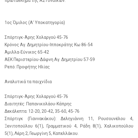
πρωτάθλημα της Α2 Γυναικών.
1ος Όμιλος (Α’ Υποκατηγορία)
Σπόρτιγκ-Άρης Χολαργού 45-76
Κρόνος Αγ. Δημητρίου-Ιπποκράτης Κω 86-54
Άμιλλα-Εύνικος 65-42
ΑΕΚ Περιστερίου-Δάφνη Αγ. Δημητρίου 57-59
Ρεπό: Προφήτης Ηλίας
Αναλυτικά τα παιχνίδια
Σπόρτιγκ-Άρης Χολαργού 45-76
Διαιτητές: Παπανικολάου-Κάπρης
Δεκάλεπτα: 12-20, 20-42, 35-60, 45-76
Σπόρτιγκ (Γιαννακάκου): Δεληγιάννη 11, Ρουσουνέλου 4,
Ξενιτοπούλου 6(1), Γραμματικού 4, Ράδη 8(1), Χαλικοπούλου
5(1), Λέρη 2, Γεωργίνη 5, Καπελλάκου.