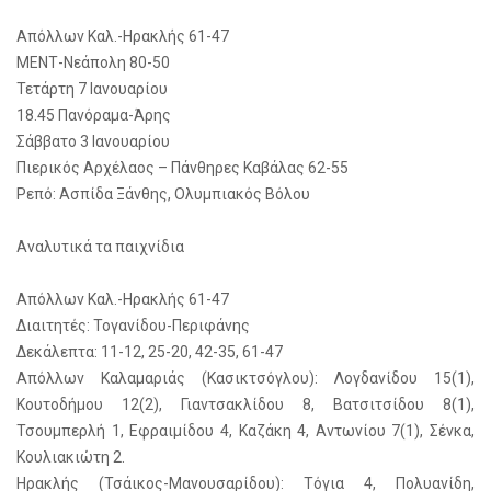
Απόλλων Καλ.-Ηρακλής 61-47
ΜΕΝΤ-Νεάπολη 80-50
Τετάρτη 7 Ιανουαρίου
18.45 Πανόραμα-Άρης
Σάββατο 3 Ιανουαρίου
Πιερικός Αρχέλαος – Πάνθηρες Καβάλας 62-55
Ρεπό: Ασπίδα Ξάνθης, Ολυμπιακός Βόλου
Αναλυτικά τα παιχνίδια
Απόλλων Καλ.-Ηρακλής 61-47
Διαιτητές: Τογανίδου-Περιφάνης
Δεκάλεπτα: 11-12, 25-20, 42-35, 61-47
Απόλλων Καλαμαριάς (Κασικτσόγλου): Λογδανίδου 15(1),
Κουτοδήμου 12(2), Γιαντσακλίδου 8, Βατσιτσίδου 8(1),
Τσουμπερλή 1, Εφραιμίδου 4, Καζάκη 4, Αντωνίου 7(1), Σένκα,
Κουλιακιώτη 2.
Ηρακλής (Τσάικος-Μανουσαρίδου): Τόγια 4, Πολυανίδη,