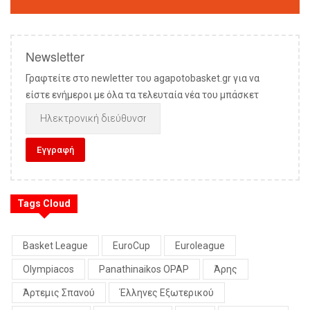
Newsletter
Γραφτείτε στο newletter του agapotobasket.gr για να
είστε ενήμεροι με όλα τα τελευταία νέα του μπάσκετ
Tags Cloud
Basket League
EuroCup
Euroleague
Olympiacos
Panathinaikos OPAP
Άρης
Άρτεμις Σπανού
Έλληνες Εξωτερικού