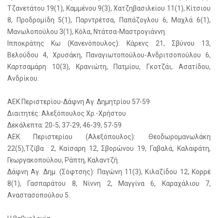
Τζανετάτου 19(1), Καμμένου 9(3), Χατζηβασιλείου 11(1), Κίτσιου
8, Προδρομίδη 5(1), Παρντρέτσα, Παπάζογλου 6, Μαχλά 6(1),
Μανωλοπούλου 3(1), Κόλα, Ντάτσα-Μαστρογιάννη.
Ιπποκράτης Κω (Κανενόπουλος): Κάρενς 21, Σβύνου 13,
Βελούδου 4, Χρυσάκη, Παναγιωτοπούλου-Ανδριτσοπούλου 6,
Καρτσαμάρη 10(3), Κρανιώτη, Πατμίου, Γκοτζάι, Ασατίδου,
Ανδρίκου.
ΑΕΚ Περιστερίου-Δάφνη Αγ. Δημητρίου 57-59
Διαιτητές: Αλεξόπουλος Χρ.-Χρήστου
Δεκάλεπτα: 20-5, 37-29, 46-39, 57-59
ΑΕΚ Περιστερίου (Αλεξόπουλος): Θεοδωρομανωλάκη
22(5),Τζίβα 2, Καίσαρη 12, Σβορώνου 19, Γαβαλά, Καλαφάτη,
Γεωργακοπούλου, Ράπτη, Καλαντζή.
Δάφνη Αγ. Δημ. (Σόφτσης): Παγώνη 11(3), Κιλαζίδου 12, Κορρέ
8(1), Γασπαράτου 8, Νίννη 2, Μαγγίνα 6, Καραχάλιου 7,
Αναστασοπούλου 5.