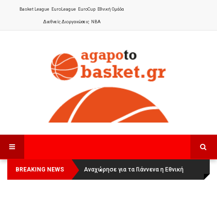
Basket League
EuroLeague
EuroCup
Εθνική Ομάδα
Διεθνείς Διοργανώσεις
NBA
BREAKING NEWS
Οι Πάνθηρες Καβάλας στην Women
Αναχώρησε για τα Γιάννενα η Εθνική
Basketball League 1
Γυναικών
: