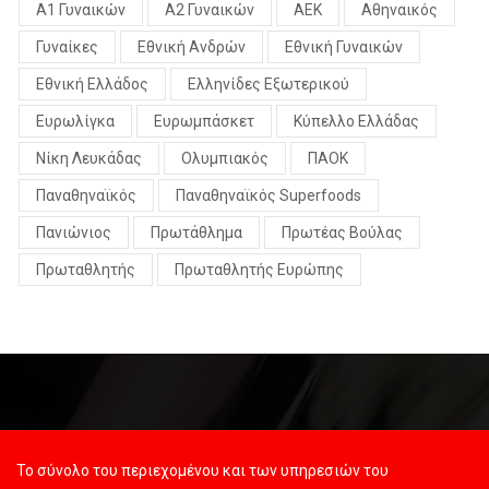
Α1 Γυναικών
Α2 Γυναικών
ΑΕΚ
Αθηναικός
Γυναίκες
Εθνική Ανδρών
Εθνική Γυναικών
Εθνική Ελλάδος
Ελληνίδες Εξωτερικού
Ευρωλίγκα
Ευρωμπάσκετ
Κύπελλο Ελλάδας
Νίκη Λευκάδας
Ολυμπιακός
ΠΑΟΚ
Παναθηναϊκός
Παναθηναϊκός Superfoods
Πανιώνιος
Πρωτάθλημα
Πρωτέας Βούλας
Πρωταθλητής
Πρωταθλητής Ευρώπης
Το σύνολο του περιεχομένου και των υπηρεσιών του