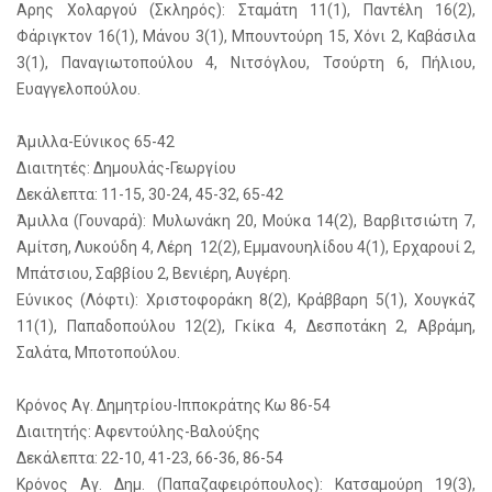
Αρης Χολαργού (Σκληρός): Σταμάτη 11(1), Παντέλη 16(2),
Φάριγκτον 16(1), Μάνου 3(1), Μπουντούρη 15, Χόνι 2, Καβάσιλα
3(1), Παναγιωτοπούλου 4, Νιτσόγλου, Τσούρτη 6, Πήλιου,
Ευαγγελοπούλου.
Άμιλλα-Εύνικος 65-42
Διαιτητές: Δημουλάς-Γεωργίου
Δεκάλεπτα: 11-15, 30-24, 45-32, 65-42
Άμιλλα (Γουναρά): Μυλωνάκη 20, Μούκα 14(2), Βαρβιτσιώτη 7,
Αμίτση, Λυκούδη 4, Λέρη 12(2), Εμμανουηλίδου 4(1), Ερχαρουί 2,
Μπάτσιου, Σαββίου 2, Βενιέρη, Αυγέρη.
Εύνικος (Λόφτι): Χριστοφοράκη 8(2), Κράββαρη 5(1), Χουγκάζ
11(1), Παπαδοπούλου 12(2), Γκίκα 4, Δεσποτάκη 2, Αβράμη,
Σαλάτα, Μποτοπούλου.
Κρόνος Αγ. Δημητρίου-Ιπποκράτης Κω 86-54
Διαιτητής: Αφεντούλης-Βαλούξης
Δεκάλεπτα: 22-10, 41-23, 66-36, 86-54
Κρόνος Αγ. Δημ. (Παπαζαφειρόπουλος): Κατσαμούρη 19(3),