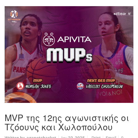
MVP της 12ης αγωνιστικής οι
Τζόουνς και Χωλοπούλου
Written by
agapotobasket
Ιαν 23, 2025
Print
Email
0