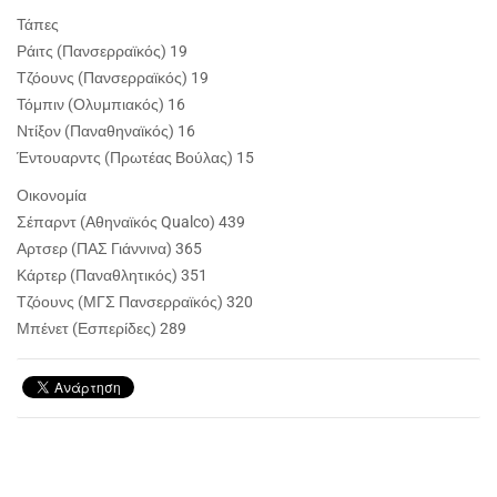
Τάπες
Ράιτς (Πανσερραϊκός) 19
Τζόουνς (Πανσερραϊκός) 19
Τόμπιν (Ολυμπιακός) 16
Ντίξον (Παναθηναϊκός) 16
Έντουαρντς (Πρωτέας Βούλας) 15
Οικονομία
Σέπαρντ (Αθηναϊκός Qualco) 439
Αρτσερ (ΠΑΣ Γιάννινα) 365
Κάρτερ (Παναθλητικός) 351
Τζόουνς (ΜΓΣ Πανσερραϊκός) 320
Μπένετ (Εσπερίδες) 289