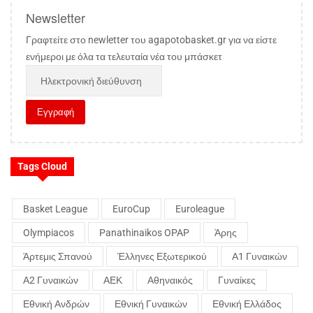
Newsletter
Γραφτείτε στο newletter του agapotobasket.gr για να είστε
ενήμεροι με όλα τα τελευταία νέα του μπάσκετ
Tags Cloud
Basket League
EuroCup
Euroleague
Olympiacos
Panathinaikos OPAP
Άρης
Άρτεμις Σπανού
Έλληνες Εξωτερικού
Α1 Γυναικών
Α2 Γυναικών
ΑΕΚ
Αθηναικός
Γυναίκες
Εθνική Ανδρών
Εθνική Γυναικών
Εθνική Ελλάδος