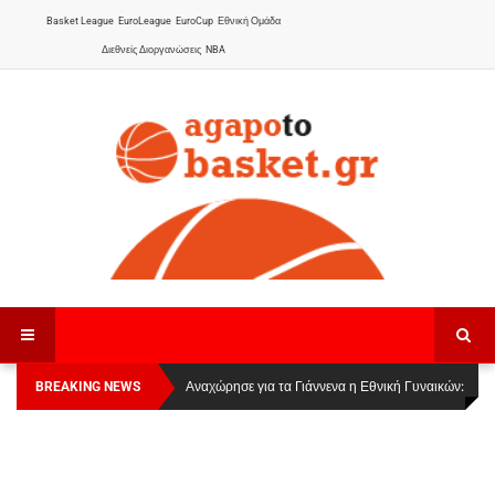
Basket League
EuroLeague
EuroCup
Εθνική Ομάδα
Διεθνείς Διοργανώσεις
NBA
BREAKING NEWS
Οι Πάνθηρες Καβάλας στην Women Basketball
Αναχώρησε για τα Γιάννενα η Εθνική Γυναικών
:
League 1