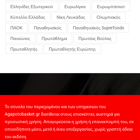
Ελληνίδες Εξωτερικού
Ευρωλίγκα
Ευρωμπάσκετ
Κύπελλο Ελλάδας
Νίκη Λευκάδας
Ολυμπιακός
ΠΑΟΚ
Παναθηναϊκός
Παναθηναϊκός Superfoods
Πανιώνιος
Πρωτάθλημα
Πρωτέας Βούλας
Πρωταθλητής
Πρωταθλητής Ευρώπης
Το σύνολο του περιεχομένου και των υπηρεσιών του
Agapotobasket.gr διατίθεται στους επισκέπτες αυστηρά για
προσωπική χρήση. Απαγορεύεται η χρήση ή επανεκπομπή του, σε
οποιοδήποτε μέσο, μετά ή άνευ επεξεργασίας, χωρίς γραπτή άδεια
του εκδότη.