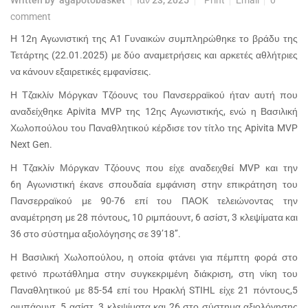
comment
Η 12η Αγωνιστική της Α1 Γυναικών συμπληρώθηκε το βράδυ της
Τετάρτης (22.01.2025) με δύο αναμετρήσεις και αρκετές αθλήτριες
να κάνουν εξαιρετικές εμφανίσεις.
Η Τζακλίν Μόργκαν Τζόουνς του Πανσερραϊκού ήταν αυτή που
αναδείχθηκε Apivita MVP της 12ης Αγωνιστικής, ενώ η Βασιλική
Χωλοπούλου του Παναθλητικού κέρδισε τον τίτλο της Apivita MVP
Next Gen.
Η Τζακλίν Μόργκαν Τζόουνς που είχε αναδειχθεί MVP και την
6η Αγωνιστική έκανε σπουδαία εμφάνιση στην επικράτηση του
Πανσερραϊκού με 90-76 επί του ΠΑΟΚ τελειώνοντας την
αναμέτρηση με 28 πόντους, 10 ριμπάουντ, 6 ασίστ, 3 κλεψίματα και
36 στο σύστημα αξιολόγησης σε 39’18’’.
Η Βασιλική Χωλοπούλου, η οποία φτάνει για πέμπτη φορά στο
φετινό πρωτάθλημα στην συγκεκριμένη διάκριση, στη νίκη του
Παναθλητικού με 85-54 επί του Ηρακλή STIHL είχε 21 πόντους,5
ριμπάουντ, 5 ασίστ, 3 κλεψίματα και 26 στο σύστημα αξιολόγησης