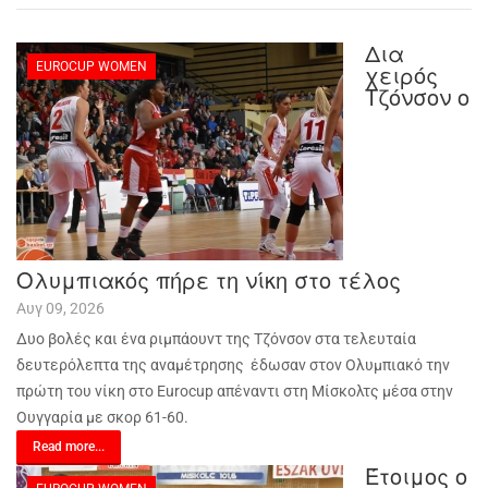
Δια
EUROCUP WOMEN
χειρός
Τζόνσον ο
Ολυμπιακός πήρε τη νίκη στο τέλος
Αυγ 09, 2026
Δυο βολές και ένα ριμπάουντ της Τζόνσον στα τελευταία
δευτερόλεπτα της αναμέτρησης έδωσαν στον Ολυμπιακό την
πρώτη του νίκη στο Eurocup απέναντι στη Μίσκολτς μέσα στην
Ουγγαρία με σκορ 61-60.
Read more...
Έτοιμος ο