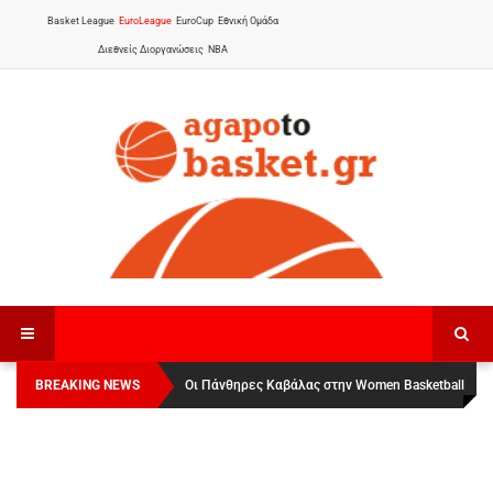
Basket League
EuroLeague
EuroCup
Εθνική Ομάδα
Διεθνείς Διοργανώσεις
NBA
BREAKING NEWS
Οι Πάνθηρες Καβάλας στην Women Basketball
Αναχώρησε για τα Γιάννενα η Εθνική Γυναικών
:
League 1