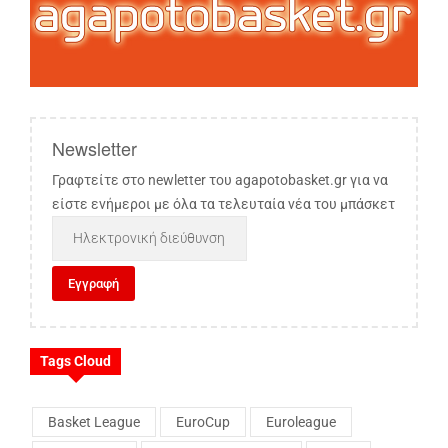
Newsletter
Γραφτείτε στο newletter του agapotobasket.gr για να
είστε ενήμεροι με όλα τα τελευταία νέα του μπάσκετ
Tags Cloud
Basket League
EuroCup
Euroleague