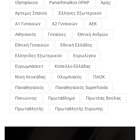
Olympiacos
Panathinaikos OPAP
Άρης
Άρτεμις Σπανού
Έλληνες Εξωτερικού
Α1 Γυναικών
Α2 Γυναικών
ΑΕΚ
Αθηναικός
Γυναίκες
Εθνική Ανδρών
Εθνική Γυναικών
Εθνική Ελλάδος
Ελληνίδες Εξωτερικού
Ευρωλίγκα
Ευρωμπάσκετ
Κύπελλο Ελλάδας
Νίκη Λευκάδας
Ολυμπιακός
ΠΑΟΚ
Παναθηναϊκός
Παναθηναϊκός Superfoods
Πανιώνιος
Πρωτάθλημα
Πρωτέας Βούλας
Πρωταθλητής
Πρωταθλητής Ευρώπης