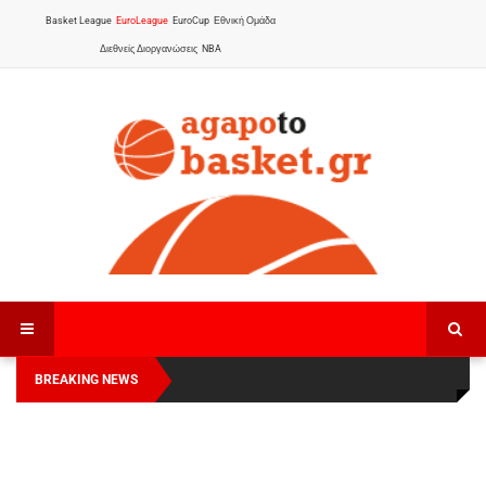
Basket League
EuroLeague
EuroCup
Εθνική Ομάδα
Διεθνείς Διοργανώσεις
NBA
BREAKING NEWS
Οι Πάνθηρες Καβάλας στην Women Basketball
Αναχώρησε για τα Γιάννενα η Εθνική Γυναικών
:
League 1