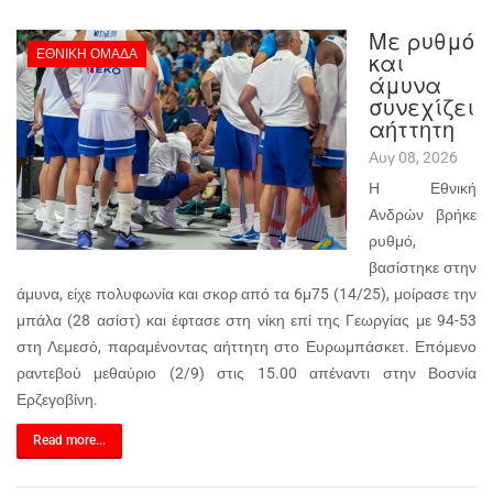
Με ρυθμό
ΕΘΝΙΚΉ ΟΜΆΔΑ
και
άμυνα
συνεχίζει
αήττητη
Αυγ 08, 2026
Η Εθνική
Ανδρών βρήκε
ρυθμό,
βασίστηκε στην
άμυνα, είχε πολυφωνία και σκορ από τα 6μ75 (14/25), μοίρασε την
μπάλα (28 ασίστ) και έφτασε στη νίκη επί της Γεωργίας με 94-53
στη Λεμεσό, παραμένοντας αήττητη στο Ευρωμπάσκετ. Επόμενο
ραντεβού μεθαύριο (2/9) στις 15.00 απέναντι στην Βοσνία
Ερζεγοβίνη.
Read more...