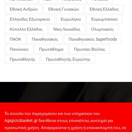
Εθνική Ανδρών
Εθνική Γυναικών
Εθνική Ελλάδος
Ελληνίδες Εξωτερικού
Ευρωλίγκα
Ευρωμπάσκετ
Κύπελλο Ελλάδας
Νίκη Λευκάδας
Ολυμπιακός
ΠΑΟΚ
Παναθηναϊκός
Παναθηναϊκός Superfoods
Πανιώνιος
Πρωτάθλημα
Πρωτέας Βούλας
Πρωταθλητής
Πρωταθλητής Ευρώπης
Το σύνολο του περιεχομένου και των υπηρεσιών του
Agapotobasket.gr διατίθεται στους επισκέπτες αυστηρά για
προσωπική χρήση. Απαγορεύεται η χρήση ή επανεκπομπή του, σε