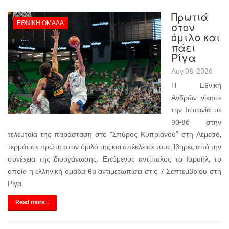
Πρωτιά
ΕΘΝΙΚΉ ΟΜΆΔΑ
στον
όμιλο και
πάει
Ρίγα
Αυγ 08, 2026
Η Εθνική
Ανδρών νίκησε
την Ισπανία με
90-86 στην
τελευταία της παράσταση στο “Σπύρος Κυπριανού” στη Λεμεσό,
τερμάτισε πρώτη στον όμιλό της και απέκλεισε τους Ίβηρες από την
συνέχεια της διοργάνωσης. Επόμενος αντίπαλος το Ισραήλ, το
οποίο η ελληνική ομάδα θα αντιμετωπίσει στις 7 Σεπτεμβρίου στη
Ρίγα.
Read more...