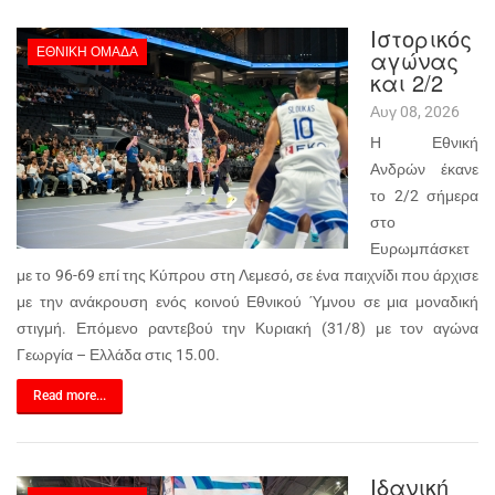
Ιστορικός
ΕΘΝΙΚΉ ΟΜΆΔΑ
αγώνας
και 2/2
Αυγ 08, 2026
Η Εθνική
Ανδρών έκανε
το 2/2 σήμερα
στο
Ευρωμπάσκετ
με το 96-69 επί της Κύπρου στη Λεμεσό, σε ένα παιχνίδι που άρχισε
με την ανάκρουση ενός κοινού Εθνικού Ύμνου σε μια μοναδική
στιγμή. Επόμενο ραντεβού την Κυριακή (31/8) με τον αγώνα
Γεωργία – Ελλάδα στις 15.00.
Read more...
Ιδανική