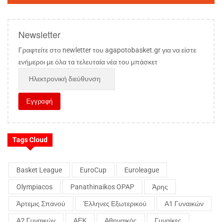
Newsletter
Γραφτείτε στο newletter του agapotobasket.gr για να είστε
ενήμεροι με όλα τα τελευταία νέα του μπάσκετ
Tags Cloud
Basket League
EuroCup
Euroleague
Olympiacos
Panathinaikos OPAP
Άρης
Άρτεμις Σπανού
Έλληνες Εξωτερικού
Α1 Γυναικών
Α2 Γυναικών
ΑΕΚ
Αθηναικός
Γυναίκες