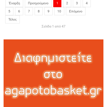
Έναρξη
Προηγούμενο
1
2
3
4
5
6
7
8
9
10
Επόμενο
Τέλος
Σελίδα 1 από 47