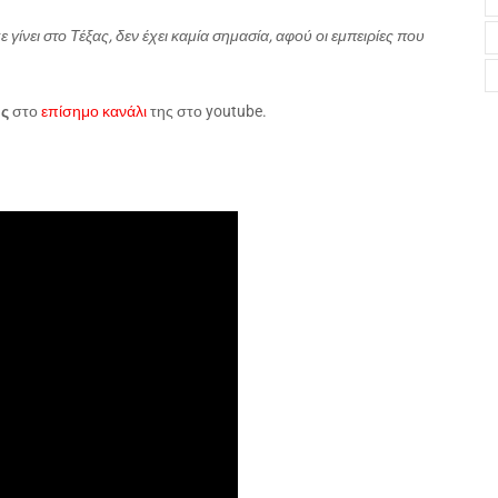
 γίνει στο Τέξας, δεν έχει καμία σημασία, αφού οι εμπειρίες που
ς
στο
επίσημο κανάλι
της στο
youtube
.