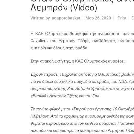
Λεμπρόν (Video)
Written by
agapotobasket
Μαρ 26, 2020
Print
E
Η ΚΑΕ Ολυμπιακός θυμήθηκε την αναμέτρηση των «ε
Cavaliers του Λεμπρόν Τζέιμς, ανεβάζοντας πλούσι
εμπειρία για όλους στην ομάδα.
Στην ανακοίνωσή της, η ΚΑΕ Ολυμπιακός αναφέρει:
Έχουν περάσει 10 χρόνια απ’ όταν ο Ολυμπιακός βρέθηκ
για να δώσει δυο φιλικά παιχνίδια με ομάδες του ΝΒΑ. Α
αντιμετώπισαν τους San Antonio Spurs και στη συνέχεια 
«Βασιλιά» Λεμπρόν Τζέιμς και του Σακ.
Το πρώτο φιλικό με τα «Σπιρούνια» έγινε στις 10 Οκτωβρ
Κλίβελαντ. Από τα αρχεία μας ανασύραμε ανέκδοτες φωτο
θυμάται περισσότερο από τον καθένα ο Κώστας Παπανικο
πεντάδα και επωμίστηκε το μακάρισμα του Λεμπρόν Τζέιμς