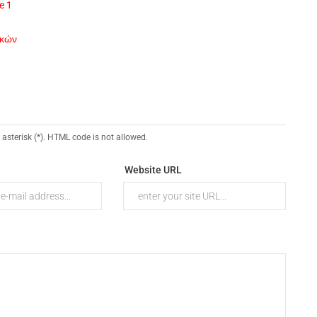
e 1
ικών
 asterisk (*). HTML code is not allowed.
Website URL