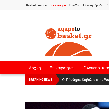
Basket League
EuroLeague
EuroCup
Εθνική Ομάδα
Δ
Αρχική
Επικαιρότητα
Γυναικείο μπά
Οι Πάνθηρες Καβάλας στην Women
Αναχώρησε για τα Γιάννενα η Ε
BREAKING NEWS