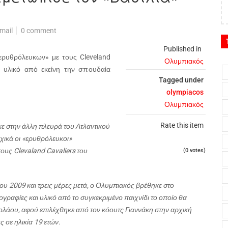
mail
0 comment
Published in
ρυθρόλευκων» με τους Clev
e
land
Ολυμπιακός
ο υλικό από εκείνη την σπουδαία
Tagged under
olympiacos
Ολυμπιακός
Rate this item
ε στην άλλη πλευρά του Ατλαντικού
ρχικά οι «ερυθρόλευκοι»
τους Clevaland Cavaliers του
(0 votes)
ίου 2009 και τρεις μέρες μετά, ο Ολυμπιακός βρέθηκε στο
γραφίες και υλικό από το συγκεκριμένο παιχνίδι το οποίο θα
λάου, αφού επιλέχθηκε από τον κόουτς Γιαννάκη στην αρχική
 σε ηλικία 19 ετών.