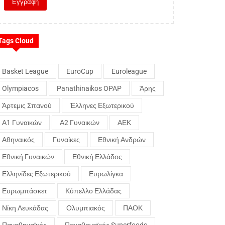
Tags Cloud
Basket League
EuroCup
Euroleague
Olympiacos
Panathinaikos OPAP
Άρης
Άρτεμις Σπανού
Έλληνες Εξωτερικού
Α1 Γυναικών
Α2 Γυναικών
ΑΕΚ
Αθηναικός
Γυναίκες
Εθνική Ανδρών
Εθνική Γυναικών
Εθνική Ελλάδος
Ελληνίδες Εξωτερικού
Ευρωλίγκα
Ευρωμπάσκετ
Κύπελλο Ελλάδας
Νίκη Λευκάδας
Ολυμπιακός
ΠΑΟΚ