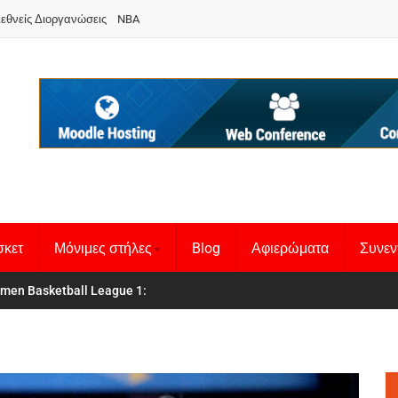
ιεθνείς Διοργανώσεις
NBA
σκετ
Μόνιμες στήλες
Blog
Αφιερώματα
Συνεν
 Basketball League 1
θνική Γυναικών
: