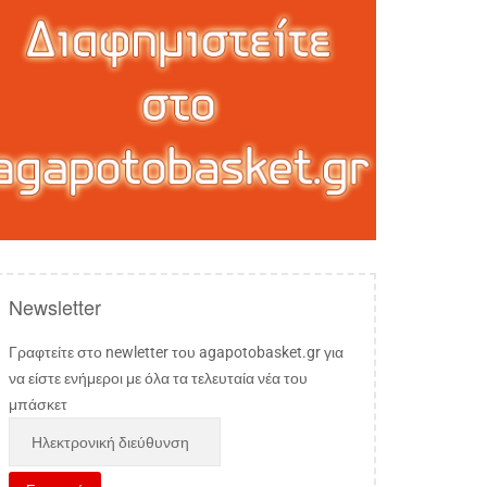
Newsletter
Γραφτείτε στο newletter του agapotobasket.gr για
να είστε ενήμεροι με όλα τα τελευταία νέα του
μπάσκετ