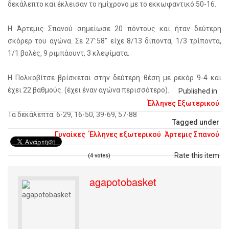
δεκάλεπτο και έκλεισαν το ημίχρονο με το εκκωφαντικό 50-16.
Η Άρτεμις Σπανού σημείωσε 20 πόντους και ήταν δεύτερη
σκόρερ του αγώνα. Σε 27':58" είχε 8/13 δίποντα, 1/3 τρίποντα,
1/1 βολές, 9 ριμπάουντ, 3 κλεψίματα.
Η Πολκοβίτσε βρίσκεται στην δεύτερη θέση με ρεκόρ 9-4 και
έχει 22 βαθμούς. (έχει έναν αγώνα περισσότερο).
Published in
Έλληνες Εξωτερικού
Τα δεκάλεπτα: 6-29, 16-50, 39-69, 57-88
Tagged under
Γυναίκες
Έλληνες εξωτερικού
Άρτεμις Σπανού
Rate this item
(4 votes)
agapotobasket