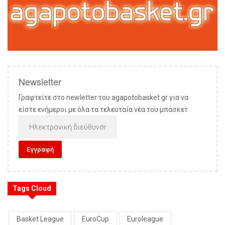
Newsletter
Γραφτείτε στο newletter του agapotobasket.gr για να
είστε ενήμεροι με όλα τα τελευταία νέα του μπάσκετ
Tags Cloud
Basket League
EuroCup
Euroleague