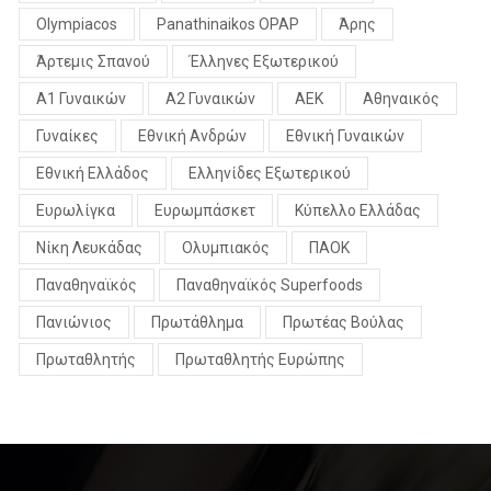
Olympiacos
Panathinaikos OPAP
Άρης
Άρτεμις Σπανού
Έλληνες Εξωτερικού
Α1 Γυναικών
Α2 Γυναικών
ΑΕΚ
Αθηναικός
Γυναίκες
Εθνική Ανδρών
Εθνική Γυναικών
Εθνική Ελλάδος
Ελληνίδες Εξωτερικού
Ευρωλίγκα
Ευρωμπάσκετ
Κύπελλο Ελλάδας
Νίκη Λευκάδας
Ολυμπιακός
ΠΑΟΚ
Παναθηναϊκός
Παναθηναϊκός Superfoods
Πανιώνιος
Πρωτάθλημα
Πρωτέας Βούλας
Πρωταθλητής
Πρωταθλητής Ευρώπης