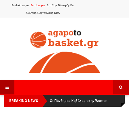
Basket League
EuroLeague
EuroCup
Εθνική Ομάδα
Διεθνείς Διοργανώσεις
NBA
BREAKING NEWS
Οι Πάνθηρες Καβάλας στην Women
Αναχώρησε για τα Γιάννενα η Εθνική
Basketball League 1
Γυναικών
: