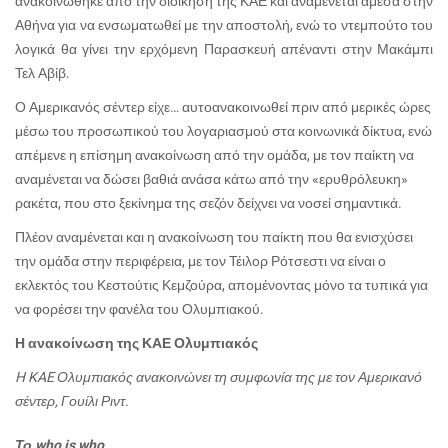
ανακοινώθηκε από την διοίκηση της ΚΑΕ και αναμένεται άμεσα στην
Αθήνα για να ενσωματωθεί με την αποστολή, ενώ το ντεμπούτο του
λογικά θα γίνει την ερχόμενη Παρασκευή απέναντι στην Μακάμπι
Τελ Αβίβ.
Ο Αμερικανός σέντερ είχε… αυτοανακοινωθεί πριν από μερικές ώρες
μέσω του προσωπικού του λογαριασμού στα κοινωνικά δίκτυα, ενώ
απέμενε η επίσημη ανακοίνωση από την ομάδα, με τον παίκτη να
αναμένεται να δώσει βαθιά ανάσα κάτω από την «ερυθρόλευκη»
ρακέτα, που στο ξεκίνημα της σεζόν δείχνει να νοσεί σημαντικά.
Πλέον αναμένεται και η ανακοίνωση του παίκτη που θα ενισχύσει
την ομάδα στην περιφέρεια, με τον Τέιλορ Ρότσεστι να είναι ο
εκλεκτός του Κεστούτις Κεμζούρα, απομένοντας μόνο τα τυπικά για
να φορέσει την φανέλα του Ολυμπιακού.
Η ανακοίνωση της ΚΑΕ Ολυμπιακός
H KAE Ολυμπιακός ανακοινώνει τη συμφωνία της με τον Αμερικανό
σέντερ, Γουίλι Ριντ.
Το
who is who…