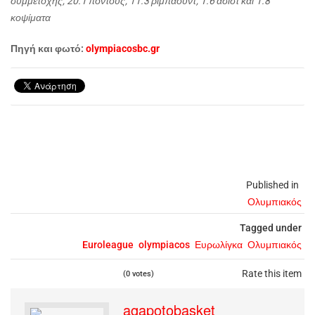
συμμετοχής, 20.1 πόντους, 11.3 ριμπάουντ, 1.6 ασίστ και 1.8
κοψίματα
Πηγή και φωτό:
olympiacosbc.gr
Published in
Ολυμπιακός
Tagged under
Euroleague
olympiacos
Ευρωλίγκα
Ολυμπιακός
Rate this item
(0 votes)
agapotobasket