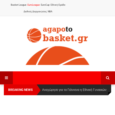
Basket League
EuroLeague
EuroCup
Εθνική Ομάδα
Διεθνείς Διοργανώσεις
NBA
BREAKING NEWS
Οι Πάνθηρες Καβάλας στην Women Basketball
Αναχώρησε για τα Γιάννενα η Εθνική Γυναικών
:
League 1