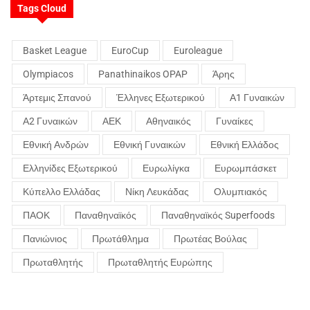
Tags Cloud
Basket League
EuroCup
Euroleague
Olympiacos
Panathinaikos OPAP
Άρης
Άρτεμις Σπανού
Έλληνες Εξωτερικού
Α1 Γυναικών
Α2 Γυναικών
ΑΕΚ
Αθηναικός
Γυναίκες
Εθνική Ανδρών
Εθνική Γυναικών
Εθνική Ελλάδος
Ελληνίδες Εξωτερικού
Ευρωλίγκα
Ευρωμπάσκετ
Κύπελλο Ελλάδας
Νίκη Λευκάδας
Ολυμπιακός
ΠΑΟΚ
Παναθηναϊκός
Παναθηναϊκός Superfoods
Πανιώνιος
Πρωτάθλημα
Πρωτέας Βούλας
Πρωταθλητής
Πρωταθλητής Ευρώπης