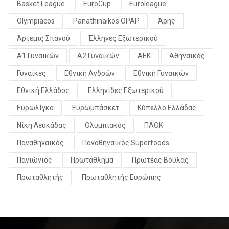
Basket League
EuroCup
Euroleague
Olympiacos
Panathinaikos OPAP
Άρης
Άρτεμις Σπανού
Έλληνες Εξωτερικού
Α1 Γυναικών
Α2 Γυναικών
ΑΕΚ
Αθηναικός
Γυναίκες
Εθνική Ανδρών
Εθνική Γυναικών
Εθνική Ελλάδος
Ελληνίδες Εξωτερικού
Ευρωλίγκα
Ευρωμπάσκετ
Κύπελλο Ελλάδας
Νίκη Λευκάδας
Ολυμπιακός
ΠΑΟΚ
Παναθηναϊκός
Παναθηναϊκός Superfoods
Πανιώνιος
Πρωτάθλημα
Πρωτέας Βούλας
Πρωταθλητής
Πρωταθλητής Ευρώπης