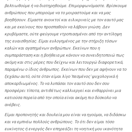
βελτιωθούμε ή να διατηρηθούμε. Επιμορφωνόμαστε. Βρίσκουμε
ανθρώπους που μπορούμε να το μοιραστούμε και να μας
βοηθήσουν. Είμαστε ανοικτοί και ειλικρινείς με τον εαυτό μας
και με εκείνους που προσπαθούν να λάβουν γνώση. Δεν
κρυβόμαστε, ούτε φεύγουμε ντροπιασμένοι από την αντίληψη
της ευαισθησίας. Είμαι ευλογημένος με την στήριξη τόσων
καλών και αγαπημένων ανθρώπων. Εκείνων που η
συμπαράσταση και η βοήθεια με κάνουν να συνειδητοποιώ πως
ακόμη και στις μέρες που δείχνω και λειτουργώ διαφορετικά,
παραμένω ο ίδιος άνθρωπος. Εκείνων που δεν με αφήνουν να το
ξεχάσω αυτό, ούτε όταν είμαι λίγο 'πεσμένος' ψυχολογικά ή
αποκαρδιωμένος. Το να λυπάσαι τον εαυτό σου δεν σου
προσφέρει τίποτα, αντιθέτως καλλιεργεί και ενθαρρύνει μια
κατιούσα πορεία από την οποία είναι ακόμη πιο δύσκολο να
ανέβεις.
Είμαι προπονητής και δουλεία μου είναι να ηγούμαι, να διδάσκω
και να εμπνέω πολλούς ανθρώπους. Το ότι δεν είμαι τόσο
ευκίνητος ή ενεργός δεν επηρεάζει τη νοητική μου ικανότητα