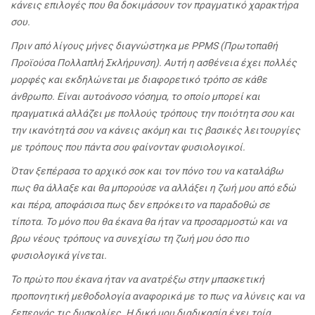
κάνεις επιλογές που θα δοκιμάσουν τον πραγματικό χαρακτήρα
σου.
Πριν από λίγους μήνες διαγνώστηκα με PPMS (Πρωτοπαθή
Προϊούσα Πολλαπλή Σκλήρυνση). Αυτή η ασθένεια έχει πολλές
μορφές και εκδηλώνεται με διαφορετικό τρόπο σε κάθε
άνθρωπο. Είναι αυτοάνοσο νόσημα, το οποίο μπορεί και
πραγματικά αλλάζει με πολλούς τρόπους την ποιότητα σου και
την ικανότητά σου να κάνεις ακόμη και τις βασικές λειτουργίες
με τρόπους που πάντα σου φαίνονταν φυσιολογικοί.
Όταν ξεπέρασα το αρχικό σοκ και τον πόνο του να καταλάβω
πως θα άλλαξε και θα μπορούσε να αλλάξει η ζωή μου από εδώ
και πέρα, αποφάσισα πως δεν επρόκειτο να παραδοθώ σε
τίποτα. Το μόνο που θα έκανα θα ήταν να προσαρμοστώ και να
βρω νέους τρόπους να συνεχίσω τη ζωή μου όσο πιο
φυσιολογικά γίνεται.
Το πρώτο που έκανα ήταν να ανατρέξω στην μπασκετική
προπονητική μεθοδολογία αναφορικά με το πως να λύνεις και να
ξεπερνάς τις δυσκολίες. Η δική μου διαδικασία έχει τρία