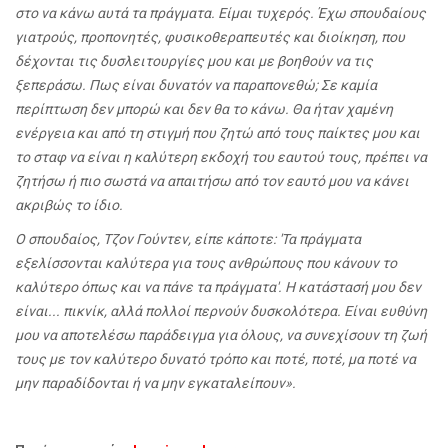
στο να κάνω αυτά τα πράγματα. Είμαι τυχερός. Έχω σπουδαίους
γιατρούς, προπονητές, φυσικοθεραπευτές και διοίκηση, που
δέχονται τις δυσλειτουργίες μου και με βοηθούν να τις
ξεπεράσω. Πως είναι δυνατόν να παραπονεθώ; Σε καμία
περίπτωση δεν μπορώ και δεν θα το κάνω. Θα ήταν χαμένη
ενέργεια και από τη στιγμή που ζητώ από τους παίκτες μου και
το σταφ να είναι η καλύτερη εκδοχή του εαυτού τους, πρέπει να
ζητήσω ή πιο σωστά να απαιτήσω από τον εαυτό μου να κάνει
ακριβώς το ίδιο.
Ο σπουδαίος, Τζον Γούντεν, είπε κάποτε: 'Τα πράγματα
εξελίσσονται καλύτερα για τους ανθρώπους που κάνουν το
καλύτερο όπως και να πάνε τα πράγματα'. Η κατάστασή μου δεν
είναι... πικνίκ, αλλά πολλοί περνούν δυσκολότερα. Είναι ευθύνη
μου να αποτελέσω παράδειγμα για όλους, να συνεχίσουν τη ζωή
τους με τον καλύτερο δυνατό τρόπο και ποτέ, ποτέ, μα ποτέ να
μην παραδίδονται ή να μην εγκαταλείπουν».