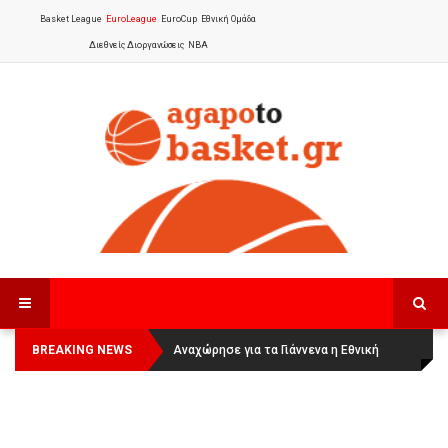
Basket League
EuroLeague
EuroCup
Εθνική Ομάδα
Διεθνείς Διοργανώσεις
NBA
BREAKING NEWS
Οι Πάνθηρες Καβάλας στην Women
Αναχώρησε για τα Γιάννενα η Εθνική
Basketball League 1
Γυναικών
: