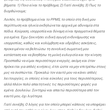
βήματα. 1) Ποιο είναι το πρόβλημα; 2) Γιατί συνέβη; 3) Πως το
διορθώνουμε;
Λοιπόν, το πρόβλημα είναι το PPMS, το οποίο στη δική μου
περίπτωση και ηλικία εκδηλώνεται αρχικά με αδυναμία στα
πόδια. Κούραση, ισορροπία και δύναμη είναι πραγματικά θέματα
για εμένα. Έχω ξεκινήσει ειδική αγωγή ενδυνάμωσης και
ισορροπίας, καθώς και κολύμβηση και υδρόβιες ασκήσεις,
προκειμένου να βελτιώσω τη συνολική σωματική μου
κατάσταση και να βοηθήσω τη μυϊκή ευλυγισία και την κίνηση.
Προσπαθώ να είμαι περισσότερο ενεργός, ακόμη και όταν
πρόκειται για απλές κινήσεις, έτσι ώστε να μην επιτρέπω στους
μυς να συσπώνται. Προκαλώ τον εαυτό μου να κάνει απλές
λειτουργίες, οι οποίες είναι εύκολες για τους περισσότερους,
αλλά πλέον πολύ απαιτητικές τις περισσότερες φορές για
εμένα. Δουλεύω. Συντηρώ και απαιτώ περισσότερα από τον
εαυτό μου, όχι λιγότερα.
Γιατί συνέβη; Ο λόγος για τον οποίο μπορεί κάποιος να υποφέρει