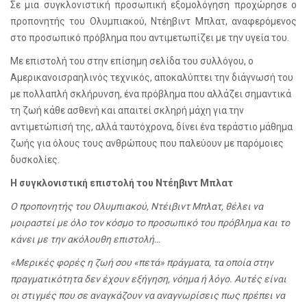
Σε μια συγκλονιστική προσωπική εξομολόγηση προχώρησε ο
προπονητής του Ολυμπιακού, Ντέηβιντ Μπλατ, αναφερόμενος
στο προσωπικό πρόβλημα που αντιμετωπίζει με την υγεία του.
Με επιστολή του στην επίσημη σελίδα του συλλόγου, ο
Αμερικανοισραηλινός τεχνικός, αποκαλύπτει την διάγνωσή του
με πολλαπλή σκλήρυνση, ένα πρόβλημα που αλλάζει σημαντικά
τη ζωή κάθε ασθενή και απαιτεί σκληρή μάχη για την
αντιμετώπισή της, αλλά ταυτόχρονα, δίνει ένα τεράστιο μάθημα
ζωής για όλους τους ανθρώπους που παλεύουν με παρόμοιες
δυσκολίες.
Η συγκλονιστική επιστολή του Ντέηβιντ Μπλατ
Ο προπονητής του Ολυμπιακού, Ντέιβιντ Μπλατ, θέλει να
μοιραστεί με όλο τον κόσμο το προσωπικό του πρόβλημα και το
κάνει με την ακόλουθη επιστολή…
«Μερικές φορές η ζωή σου «πετά» πράγματα, τα οποία στην
πραγματικότητα δεν έχουν εξήγηση, νόημα ή λόγο. Αυτές είναι
οι στιγμές που σε αναγκάζουν να αναγνωρίσεις πως πρέπει να