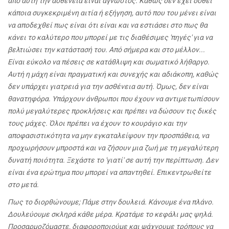
από αυτή την ασθένεια είναι άγνωστος. Καθώς δεν έχει δοθεί
κάποια συγκεκριμένη αιτία ή εξήγηση, αυτό που του μένει είναι
να αποδεχθεί πως είναι ότι είναι και να εστιάσει στο πως θα
κάνει το καλύτερο που μπορεί με τις διαθέσιμες 'πηγές' για να
βελτιώσει την κατάστασή του. Από σήμερα και στο μέλλον...
Είναι εύκολο να πέσεις σε κατάθλιψη και σωματικό λήθαργο.
Αυτή η μάχη είναι πραγματική και συνεχής και αδιάκοπη, καθώς
δεν υπάρχει γιατρειά για την ασθένεια αυτή. Όμως, δεν είναι
θανατηφόρα. Υπάρχουν άνθρωποι που έχουν να αντιμετωπίσουν
πολύ μεγαλύτερες προκλήσεις και πρέπει να δώσουν τις δικές
τους μάχες. Όλοι πρέπει να έχουν το κουράγιο και την
αποφασιστικότητα να μην εγκαταλείψουν την προσπάθεια, να
προχωρήσουν μπροστά και να ζήσουν μια ζωή με τη μεγαλύτερη
δυνατή ποιότητα. Ξεχάστε το 'γιατί' σε αυτή την περίπτωση. Δεν
είναι ένα ερώτημα που μπορεί να απαντηθεί. Επικεντρωθείτε
στο μετά.
Πως το διορθώνουμε; Πάμε στην δουλειά. Κάνουμε ένα πλάνο.
Δουλεύουμε σκληρά κάθε μέρα. Κρατάμε το κεφάλι μας ψηλά.
Προσαρμοζόμαστε, διαφοροποιούμε και ψάχνουμε τρόπους να