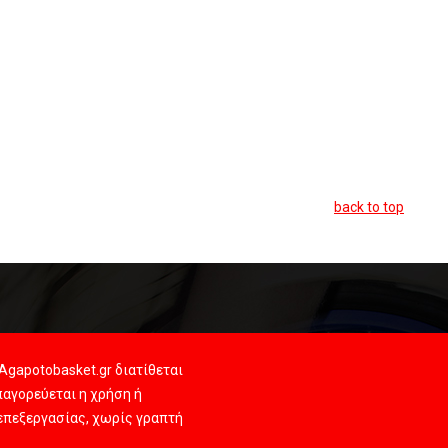
back to top
Agapotobasket.gr διατίθεται
αγορεύεται η χρήση ή
 επεξεργασίας, χωρίς γραπτή