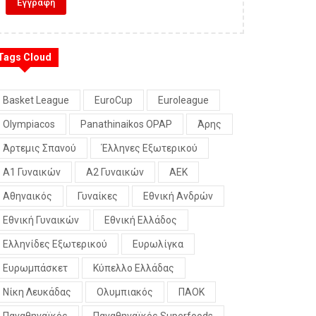
Tags Cloud
Basket League
EuroCup
Euroleague
Olympiacos
Panathinaikos OPAP
Άρης
Άρτεμις Σπανού
Έλληνες Εξωτερικού
Α1 Γυναικών
Α2 Γυναικών
ΑΕΚ
Αθηναικός
Γυναίκες
Εθνική Ανδρών
Εθνική Γυναικών
Εθνική Ελλάδος
Ελληνίδες Εξωτερικού
Ευρωλίγκα
Ευρωμπάσκετ
Κύπελλο Ελλάδας
Νίκη Λευκάδας
Ολυμπιακός
ΠΑΟΚ