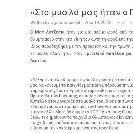
«Στο μυαλό μας ήταν ο
Written by
agapotobasket
Δεκ 19, 2013
Print
E
Ο
Ματ Λοτζέσκι
ήταν για μία ακόμα φορά από το
Ολυμπιακού στην νέα νίκη του αυτή τη φορά επί τη
ίδιος παραδέχθηκε, με την πρόκριση και την πρώτη 
το μυαλό όλων ήταν στον
ημιτελικό Κυπέλου με
Δευτέρα.
«
Θέλαμε να τελειώσουμε την πρώτη φάση με τον ίδιο 
μας, να κάνουμε το παιχνίδι μας και να πάρουμε τη νί
χαρούμενοι γι’ αυτό. Εμείς κοιτάμε κάθε ματς ξεχωρ
Πρωταθλητών Ευρώπης, ο οποίος τόνισε πως το παιχν
Κύπελλο στριφογύριζε στο μυαλό του ίδιου και των 
«Τώρα έχουμε στο μυαλό μας τον Παναθηναϊκό, αυτή 
τίποτα άλλο. Μετά θα δούμε το TOP-16 και πως θα π
Ξέρω τι σημαίνουν τα παιχνίδια Ολυμπιακός-Παναθηνα
παιχνίδι ως ομάδα και να πάρουμε τη νίκη. Ουσιαστικ
δώσουμε τον καλύτερο μας εαυτό», πρόσθεσε.