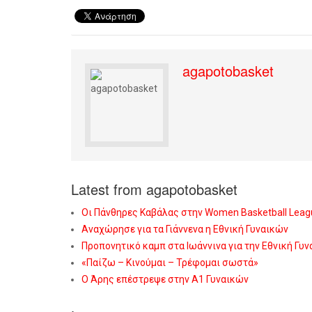
agapotobasket
Latest from agapotobasket
Οι Πάνθηρες Καβάλας στην Women Basketball Leag
Αναχώρησε για τα Γιάννενα η Εθνική Γυναικών
Προπονητικό καμπ στα Ιωάννινα για την Εθνική Γυ
«Παίζω – Κινούμαι – Τρέφομαι σωστά»
Ο Άρης επέστρεψε στην Α1 Γυναικών