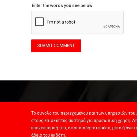
Enter the words you see below
Το σύνολο του περιεχομένου και των υπηρεσιών του 
στους επισκέπτες αυστηρά για προσωπική χρήση. Απ
επανεκπομπή του, σε οποιοδήποτε μέσο, μετά ή άνευ
άδεια του εκδότη.