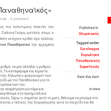
 Παναθηναϊκός»
mail
0 comment
υς πιο πολύτιμους παίκτες του
Published in
ς Ζιέλονα Γκόρα, ωστόσο, όπως ο
Ολυμπιακός
θέση να έχουν κριθεί προ πολλού,
Tagged under
 τον Παναθηναϊκό
την ερχόμενη
Euroleague
Ευρωλίγκα
Παναθηναϊκός
ρυθμό, να μην αλλάξει ο ρυθμός
Superfoods
κη. Το καταφέραμε και είμαστε
ιστά», δήλωσε ο φόργουορντ των
Rate this item
ίδι με τον Παναθηναϊκό για το
συμπαικτών του.
την αναμέτρηση κοιτάμε και
(0 votes)
ροκριθούμε στα προημιτελικά.
ϊκός, ξέρω τι σημαίνει αυτό το ματς, θέλουμε να μπούμε στο
ά είναι ο τελικός της διοργάνωσης αυτό το παιχνίδι και θα