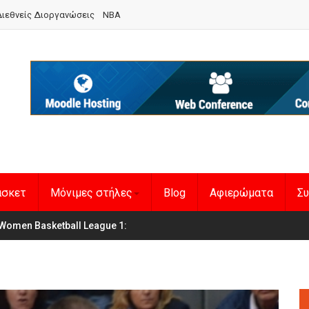
ιεθνείς Διοργανώσεις
NBA
άσκετ
Μόνιμες στήλες
Blog
Αφιερώματα
Συ
Women Basketball League 1
η Εθνική Γυναικών
: