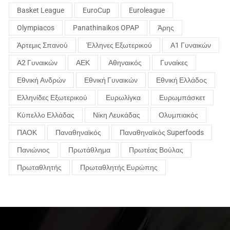
Basket League
EuroCup
Euroleague
Olympiacos
Panathinaikos OPAP
Άρης
Άρτεμις Σπανού
Έλληνες Εξωτερικού
Α1 Γυναικών
Α2 Γυναικών
ΑΕΚ
Αθηναικός
Γυναίκες
Εθνική Ανδρών
Εθνική Γυναικών
Εθνική Ελλάδος
Ελληνίδες Εξωτερικού
Ευρωλίγκα
Ευρωμπάσκετ
Κύπελλο Ελλάδας
Νίκη Λευκάδας
Ολυμπιακός
ΠΑΟΚ
Παναθηναϊκός
Παναθηναϊκός Superfoods
Πανιώνιος
Πρωτάθλημα
Πρωτέας Βούλας
Πρωταθλητής
Πρωταθλητής Ευρώπης