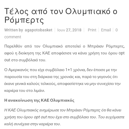
Τέλος από τον Ολυμπιακό ο
Ρόμπερτς
Written by
agapotobasket
Ιουν 27, 2018
Print
Email
0
comment
Παρελθόν από τον Ολυμπιακό αποτελεί ο Μπράιαν Ρόμπερτς,
αφού η διοίκηση της ΚΑΕ αποφάσισε να κάνει χρήση του όρου
opt
out
στο συμβόλαιό του.
Ο Αμερικανός που είχε συμβόλαιο 1+1 χρόνια, δεν έπεισε με την
παρουσία του στη διάρκεια της χρονιάς και, παρά το γεγονός ότι
έκανε γενικά καλούς τελικούς, αποφασίστηκε να μην συνεχίσει την
καριέρα του στο λιμάνι.
Η ανακοίνωση της ΚΑΕ Ολυμπιακός
Η ΚΑΕ Ολυμπιακός ενημέρωσε τον Μπράιαν Ρόμπερτς ότι θα κάνει
χρήση του όρου opt out που έχει στο συμβόλαιο του. Του ευχόμαστε
καλή συνέχεια στην καριέρα του.