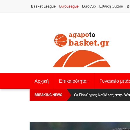
Basket League
EuroLeague
EuroCup
Εθνική Ομάδα
Δ
Αρχική
Επικαιρότητα
Γυναικείο μπά
Οι Πάνθηρες Καβάλας στην Women
Αναχώρησε για τα Γιάννενα η Ε
BREAKING NEWS