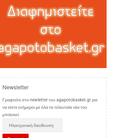
Newsletter
Γραφτείτε στο newletter του agapotobasket.gr για
να είστε ενήμεροι με όλα τα τελευταία νέα του
μπάσκετ