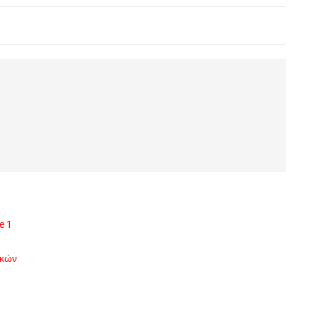
e 1
ικών