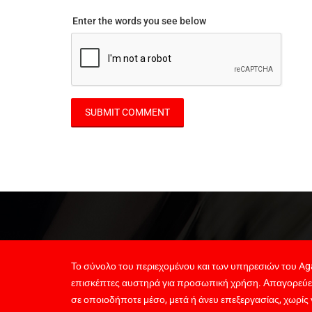
Enter the words you see below
Το σύνολο του περιεχομένου και των υπηρεσιών του Aga
επισκέπτες αυστηρά για προσωπική χρήση. Απαγορεύε
σε οποιοδήποτε μέσο, μετά ή άνευ επεξεργασίας, χωρίς 