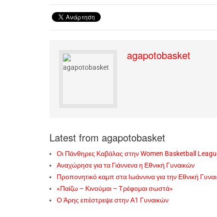
agapotobasket
Latest from agapotobasket
Οι Πάνθηρες Καβάλας στην Women Basketball Leagu
Αναχώρησε για τα Γιάννενα η Εθνική Γυναικών
Προπονητικό καμπ στα Ιωάννινα για την Εθνική Γυνα
«Παίζω – Κινούμαι – Τρέφομαι σωστά»
Ο Άρης επέστρεψε στην Α1 Γυναικών