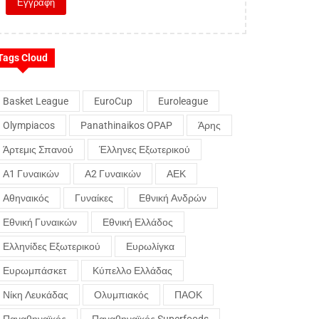
Tags Cloud
Basket League
EuroCup
Euroleague
Olympiacos
Panathinaikos OPAP
Άρης
Άρτεμις Σπανού
Έλληνες Εξωτερικού
Α1 Γυναικών
Α2 Γυναικών
ΑΕΚ
Αθηναικός
Γυναίκες
Εθνική Ανδρών
Εθνική Γυναικών
Εθνική Ελλάδος
Ελληνίδες Εξωτερικού
Ευρωλίγκα
Ευρωμπάσκετ
Κύπελλο Ελλάδας
Νίκη Λευκάδας
Ολυμπιακός
ΠΑΟΚ