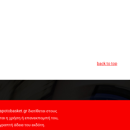
back to top
potobasket.gr διατίθεται στους
ται η χρήση ή επανεκπομπή του,
γραπτή άδεια του εκδότη.