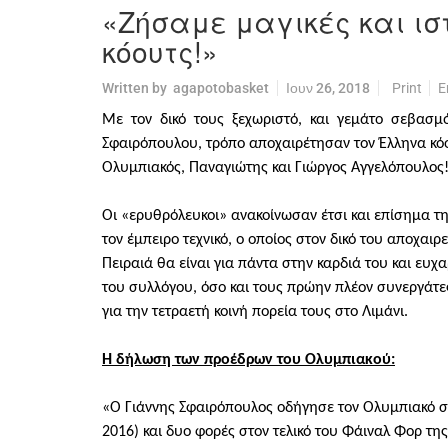
«Ζήσαμε μαγικές και ισ
κόουτς!»
Written by
agapotobasket
Ιουν 26, 2018
Print
E
Με τον δικό τους ξεχωριστό, και γεμάτο σεβασ
Σφαιρόπουλου, τρόπο αποχαιρέτησαν τον Έλληνα κόου
Ολυμπιακός, Παναγιώτης και Γιώργος Αγγελόπουλος
Οι «ερυθρόλευκοι» ανακοίνωσαν έτσι και επίσημα τ
τον έμπειρο τεχνικό, ο οποίος στον δικό του αποχαι
Πειραιά θα είναι για πάντα στην καρδιά του και ευ
του συλλόγου, όσο και τους πρώην πλέον συνεργάτες
για την τετραετή κοινή πορεία τους στο Λιμάνι.
Η δήλωση των προέδρων του Ολυμπιακού:
«Ο Γιάννης Σφαιρόπουλος οδήγησε τον Ολυμπιακό 
2016) και δυο φορές στον τελικό του Φάιναλ Φορ τη