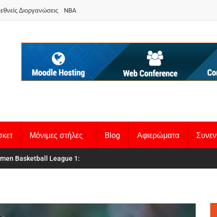
ιεθνείς Διοργανώσεις
NBA
σκετ
Μόνιμες στήλες
Blog
Αφιερώματα
Συνεν
 Basketball League 1
θνική Γυναικών
: