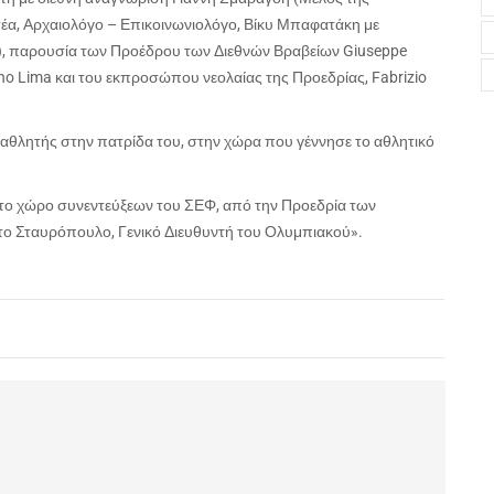
τέα, Αρχαιολόγο – Επικοινωνιολόγο, Βίκυ Μπαφατάκη με
5), παρουσία των Προέδρου των Διεθνών Βραβείων Giuseppe
no Lima και του εκπροσώπου νεολαίας της Προεδρίας, Fabrizio
ο αθλητής στην πατρίδα του, στην χώρα που γέννησε το αθλητικό
στο χώρο συνεντεύξεων του ΣΕΦ, από την Προεδρία των
το Σταυρόπουλο, Γενικό Διευθυντή του Ολυμπιακού».