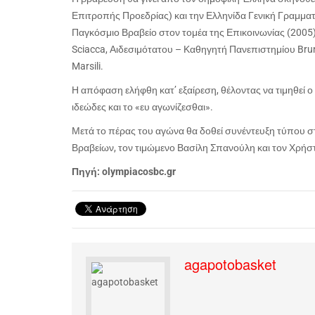
Επιτροπής Προεδρίας) και την Ελληνίδα Γενική Γραμμα
Παγκόσμιο Βραβείο στον τομέα της Επικοινωνίας (200
Sciacca, Αιδεσιμότατου – Καθηγητή Πανεπιστημίου Bru
Marsili.
Η απόφαση ελήφθη κατ’ εξαίρεση, θέλοντας να τιμηθεί 
ιδεώδες και το «ευ αγωνίζεσθαι».
Μετά το πέρας του αγώνα θα δοθεί συνέντευξη τύπου 
Βραβείων, τον τιμώμενο Βασίλη Σπανούλη και τον Χρήσ
Πηγή:
olympiacosbc.gr
agapotobasket