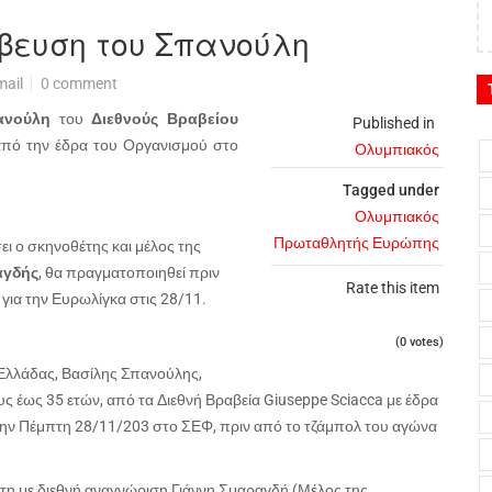
άβευση του Σπανούλη
mail
0 comment
ανούλη
του
Διεθνούς Βραβείου
Published in
από την έδρα του Οργανισμού στο
Ολυμπιακός
Tagged under
Ολυμπιακός
Πρωταθλητής Ευρώπης
ι ο σκηνοθέτης και μέλος της
αγδής
, θα πραγματοποιηθεί πριν
Rate this item
για την Ευρωλίγκα στις 28/11.
(0 votes)
 Ελλάδας, Βασίλης Σπανούλης,
υς έως 35 ετών, από τα Διεθνή Βραβεία Giuseppe Sciacca με έδρα
την Πέμπτη 28/11/203 στο ΣΕΦ, πριν από το τζάμπολ του αγώνα
τη με διεθνή αναγνώριση Γιάννη Σμαραγδή (Μέλος της