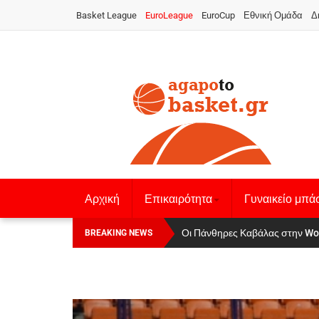
Basket League
EuroLeague
EuroCup
Εθνική Ομάδα
Δ
Αρχική
Επικαιρότητα
Γυναικείο μπά
Οι Πάνθηρες Καβάλας στην Women
Αναχώρησε για τα Γιάννενα η Ε
BREAKING NEWS