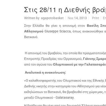
Στις 28/11 η Διεθνής βρ
Written by
agapotobasket
Νοε 14, 2013
Print
E
Στην Ελλάδα θα γίνει η απονομή στον
Βασίλη Σπ
Αθλητισμού
Giuseppe Sciacca, όπως ανακοινώθηκε 
Βατικανό.
Η απονομή του βραβείου, την οποία θα πραγματοποιήσε
Επιτροπής Προεδρίας του Οργανισμού,
Γιάννης Σμαρ
από τον αγώνα του
Ολυμπιακού με την Γαλατασαράι
Αναλυτικά η ανακοίνωση:
«O καλαθοσφαιριστής του Ολυμπιακού και της Εθνικής
Διεθνής νικητής στην κατηγορία του Αθλητισμού για νέο
εκδηλώσεων το Βατικανό, θα βραβευθεί στη χώρα μας, 
μεταξύ Ολυμπιακού - Galatasaray.
Η βράβευση θα γίνει από τον δημοφιλή Έλληνα σκηνοθέ