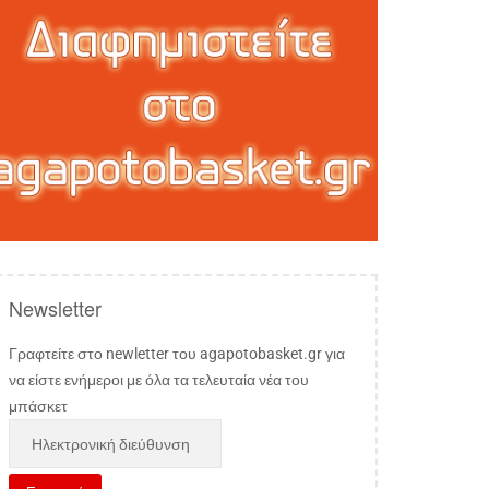
Newsletter
Γραφτείτε στο newletter του agapotobasket.gr για
να είστε ενήμεροι με όλα τα τελευταία νέα του
μπάσκετ