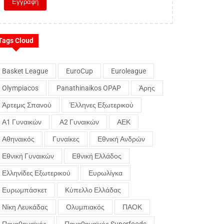
Tags Cloud
Basket League
EuroCup
Euroleague
Olympiacos
Panathinaikos OPAP
Άρης
Άρτεμις Σπανού
Έλληνες Εξωτερικού
Α1 Γυναικών
Α2 Γυναικών
ΑΕΚ
Αθηναικός
Γυναίκες
Εθνική Ανδρών
Εθνική Γυναικών
Εθνική Ελλάδος
Ελληνίδες Εξωτερικού
Ευρωλίγκα
Ευρωμπάσκετ
Κύπελλο Ελλάδας
Νίκη Λευκάδας
Ολυμπιακός
ΠΑΟΚ