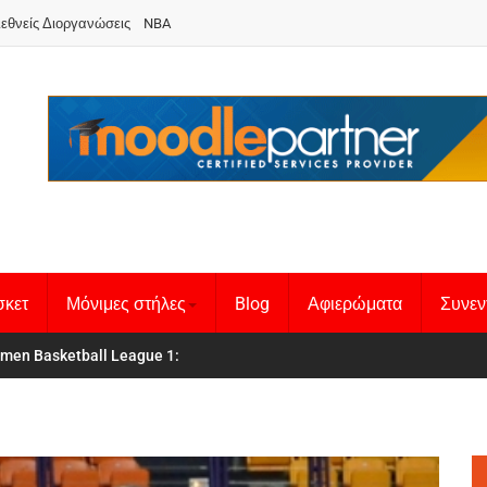
ιεθνείς Διοργανώσεις
NBA
σκετ
Μόνιμες στήλες
Blog
Αφιερώματα
Συνεν
 Basketball League 1
θνική Γυναικών
: