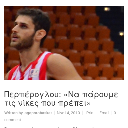
Περπέρογλου: «Να πάρουμε
τις νίκες που πρέπει»
Written by
agapotobasket
Νοε 14, 2013
Print
Email
0
comment