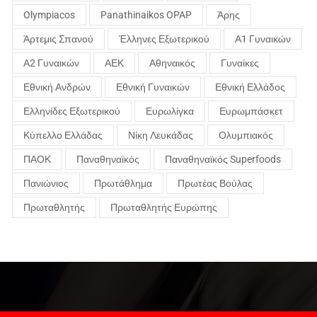
Olympiacos
Panathinaikos OPAP
Άρης
Άρτεμις Σπανού
Έλληνες Εξωτερικού
Α1 Γυναικών
Α2 Γυναικών
ΑΕΚ
Αθηναικός
Γυναίκες
Εθνική Ανδρών
Εθνική Γυναικών
Εθνική Ελλάδος
Ελληνίδες Εξωτερικού
Ευρωλίγκα
Ευρωμπάσκετ
Κύπελλο Ελλάδας
Νίκη Λευκάδας
Ολυμπιακός
ΠΑΟΚ
Παναθηναϊκός
Παναθηναϊκός Superfoods
Πανιώνιος
Πρωτάθλημα
Πρωτέας Βούλας
Πρωταθλητής
Πρωταθλητής Ευρώπης