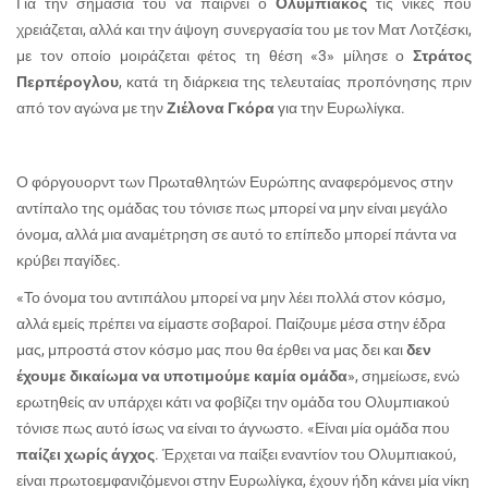
Για την σημασία του να παίρνει ο
Ολυμπιακός
τις νίκες που
χρειάζεται, αλλά και την άψογη συνεργασία του με τον Ματ Λοτζέσκι,
με τον οποίο μοιράζεται φέτος τη θέση «3» μίλησε ο
Στράτος
Περπέρογλου
, κατά τη διάρκεια της τελευταίας προπόνησης πριν
από τον αγώνα με την
Ζιέλονα Γκόρα
για την Ευρωλίγκα.
Ο φόργουορντ των Πρωταθλητών Ευρώπης αναφερόμενος στην
αντίπαλο της ομάδας του τόνισε πως μπορεί να μην είναι μεγάλο
όνομα, αλλά μια αναμέτρηση σε αυτό το επίπεδο μπορεί πάντα να
κρύβει παγίδες.
«Το όνομα του αντιπάλου μπορεί να μην λέει πολλά στον κόσμο,
αλλά εμείς πρέπει να είμαστε σοβαροί. Παίζουμε μέσα στην έδρα
μας, μπροστά στον κόσμο μας που θα έρθει να μας δει και
δεν
έχουμε δικαίωμα να υποτιμούμε καμία ομάδα
», σημείωσε, ενώ
ερωτηθείς αν
υπάρχει κάτι να φοβίζει την ομάδα του Ολυμπιακού
τόνισε πως αυτό ίσως να είναι το άγνωστο.
«Είναι μία ομάδα που
παίζει χωρίς άγχος
. Έρχεται να παίξει εναντίον του Ολυμπιακού,
είναι πρωτοεμφανιζόμενοι στην Ευρωλίγκα, έχουν ήδη κάνει μία νίκη