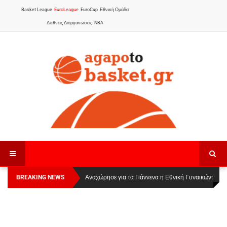
Basket League
EuroLeague
EuroCup
Εθνική Ομάδα
Διεθνείς Διοργανώσεις
NBA
BREAKING NEWS
Οι Πάνθηρες Καβάλας στην Women Basketball
Αναχώρησε για τα Γιάννενα η Εθνική Γυναικών
:
League 1