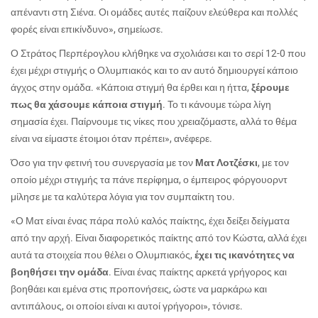
απέναντι στη Σιένα. Οι ομάδες αυτές παίζουν ελεύθερα και πολλές
φορές είναι επικίνδυνο», σημείωσε.
Ο Στράτος Περπέρογλου κλήθηκε να σχολιάσει και το σερί 12-0 που
έχει μέχρι στιγμής ο Ολυμπιακός και το αν αυτό δημιουργεί κάποιο
άγχος στην ομάδα. «Κάποια στιγμή θα έρθει και η ήττα,
ξέρουμε
πως θα χάσουμε κάποια στιγμή
. Το τι κάνουμε τώρα λίγη
σημασία έχει. Παίρνουμε τις νίκες που χρειαζόμαστε, αλλά το θέμα
είναι να είμαστε έτοιμοι όταν πρέπει», ανέφερε.
Όσο για την φετινή του συνεργασία με τον
Ματ Λοτζέσκι
, με τον
οποίο μέχρι στιγμής τα πάνε περίφημα, ο έμπειρος φόργουορντ
μίλησε με τα καλύτερα λόγια για τον συμπαίκτη του.
«
Ο Ματ είναι ένας πάρα πολύ καλός παίκτης, έχει δείξει δείγματα
από την αρχή. Είναι διαφορετικός παίκτης από τον Κώστα, αλλά έχει
αυτά τα στοιχεία που θέλει ο Ολυμπιακός,
έχει τις ικανότητες να
βοηθήσει την ομάδα
. Είναι ένας παίκτης αρκετά γρήγορος και
βοηθάει και εμένα στις προπονήσεις, ώστε να μαρκάρω και
αντιπάλους, οι οποίοι είναι κι αυτοί γρήγοροι», τόνισε.